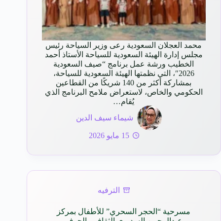
محمد العجلان السعودية رعى وزير السياحة رئيس
مجلس إدارة الهيئة السعودية للسياحة الأستاذ أحمد
الخطيب ورشة عمل برنامج “صيف السعودية
2026″، التي نظمتها الهيئة السعودية للسياحة،
بمشاركة أكثر من 140 شريكًا من القطاعين
الحكومي والخاص، لاستعراض ملامح البرنامج الذي
يُقام…
شيماء سيف الدين
15 مايو 2026
الترفيه
مسرحية “الحجر السحري” للأطفال بمركز
عبدالرحمن السديري الثقافي بالجوف