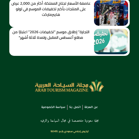
عاصفة الأسعار تجتاح المملكة: أكثر من 2,000 عرض
على المنتجات بأكبر تخفيضات الموسم في لولو
هايبرماركت
التجارة” إطلاق موسم “تخفيضات 2026” اعتبارًا من
مطلع أغسطس المقبل ولمدة ثلاثة أشهر*
عن المجلة
اتصل بنا
سياسة الخصوصية
مجلة سعودية متخصصة في مجال السياحة والترفيه
ترخـيص إعـلامي سـعودي رقــم: 160495