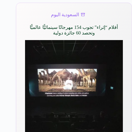
السعودية اليوم
أفلام “إثراء” تجوب 154 مهرجانًا سينمائيًّا عالميًّا
وتحصد 60 جائزة دولية