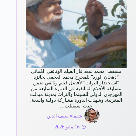
مسقط- محمد سعد فاز الفيلم الوثائقي العُماني
“دهجان الورد” للمخرج محمد العجمي بجائزة
“استحضار التراث” لأفضل فيلم وثائقي ضمن
مسابقة الأفلام الوثائقية في الدورة السابعة من
المهرجان الدولي للسينما والتراث بمدينة ميدلت
المغربية. وشهدت الدورة مشاركة دولية واسعة،
حيث استقبلت…
شيماء سيف الدين
16 مايو 2026