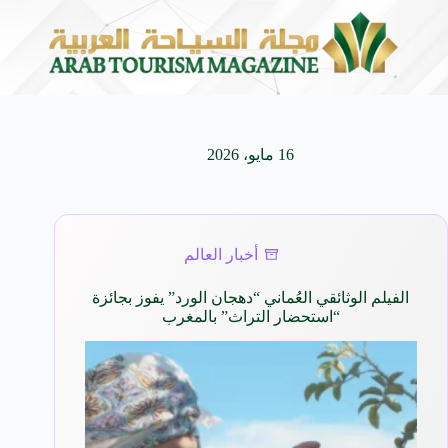
ى كيفنا.. في كل وجهة سحر خاص*
افتتاح اكبر صالة سين
8 أغسطس 2026
16 مايو، 2026
أخبار العالم
الفيلم الوثائقي العُماني “دهجان الورد” يفوز بجائزة
“استحضار التراث” بالمغرب