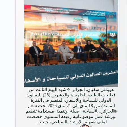
هويملي سفيان. الجزائر 🔹شهد اليوم الثالث من
فعاليات الطبعة الخامسة والعشرين (25) للصالون
الدولي للسياحة والأسفار، المنظم في الفترة
الممتدة من 18 ماي إلى 21 ماي 2026 تحت شعار
#الجزائر…#سياحة_أصيلة_وتنمية_مستدامة تنظيم
ورشة عمل موضوعاتية رفيعة المستوى خصصت
لملف #مهنة_الإرشاد_السياحي، حيث…