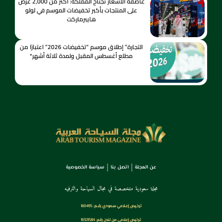
عاصفة الأسعار تجتاح المملكة: أكثر من 2,000 عرض
على المنتجات بأكبر تخفيضات الموسم في لولو
هايبرماركت
التجارة” إطلاق موسم “تخفيضات 2026” اعتبارًا من
مطلع أغسطس المقبل ولمدة ثلاثة أشهر*
عن المجلة
اتصل بنا
سياسة الخصوصية
مجلة سعودية متخصصة في مجال السياحة والترفيه
ترخـيص إعـلامي سـعودي رقــم: 160495
ترخيص إعلامي من لندن رقم: 16321584