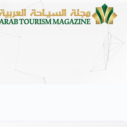
محمد يوسف ناغي للسيارات تطلق هيونداي فيني