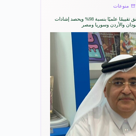
منوعات
كتاب «استراتيجية أسرار الذهب» يحقق تقييمًا علميًا بنسبة 98% ويحصد إشادات
سودان والأردن وسوريا ومصر