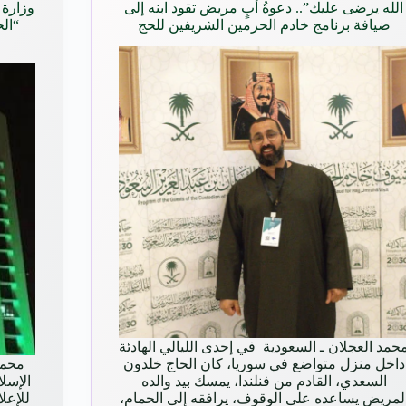
الله يرضى عليك”.. دعوةُ أبٍ مريض تقود ابنه إلى
وزارة 
ضيافة برنامج خادم الحرمين الشريفين للحج
“الح
حمد العجلان ـ السعودية في إحدى الليالي الهادئة
داخل منزل متواضع في سوريا، كان الحاج خلدون
محمد
السعدي، القادم من فنلندا، يمسك بيد والده
الإسلا
لمريض يساعده على الوقوف، يرافقه إلى الحمام،
للإعل