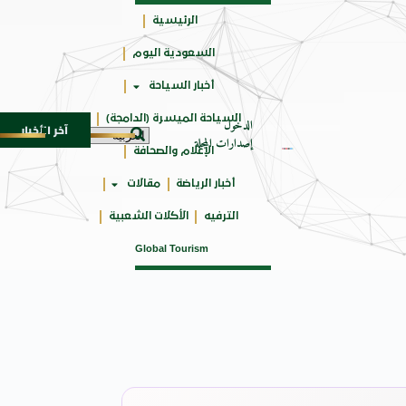
الرئيسية
السعودية اليوم
جائزتي
أخبار السياحة
أوسكار
السياحة الميسرة (الدامجة)
الدخول
آخر الأخبار
مجة
سوماتيرام.. تجربة فريدة تجمع بين البحر والطبيعة
7 أغسطس 2026
إصدارات المجلة
الإعلام والصحافة
أخبار الرياضة
مقالات
الترفيه
الأكلات الشعبية
Global Tourism