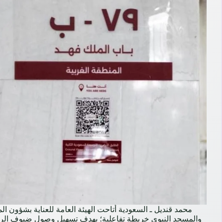
محمد قنديل ـ السعودية ‏‎أتاحت الهيئة العامة للعناية ب
والمسجد النبوي خريطة تفاعلية؛ بهدف تسهيل وصول ضيوف الر