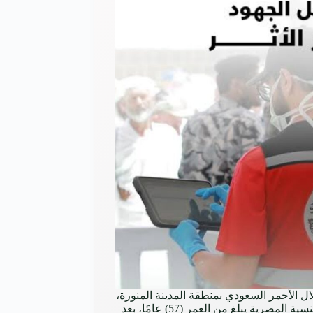
ة ‎فعّلت هيئة الهلال الأحمر السعودي بمنطقة المدينة المنورة،
مسار الجلطات الدماغية لحاج من الجنسية المصرية يبلغ من العمر (57) عامًا، بعد