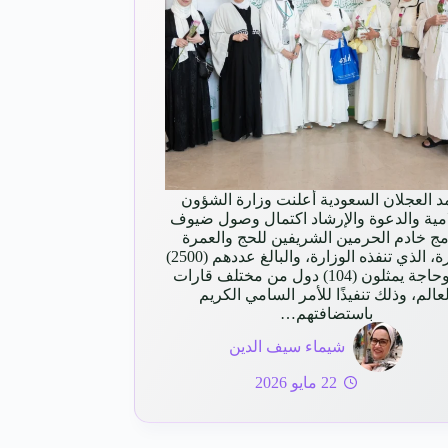
 العجلان السعودية أعلنت وزارة الشؤون
امية والدعوة والإرشاد اكتمال وصول ضيوف
مج خادم الحرمين الشريفين للحج والعمرة
والزيارة، الذي تنفذه الوزارة، والبالغ عددهم (2500)
حاج وحاجة يمثلون (104) دول من مختلف قارات
لعالم، وذلك تنفيذًا للأمر السامي الكريم
باستضافتهم…
شيماء سيف الدين
22 مايو 2026