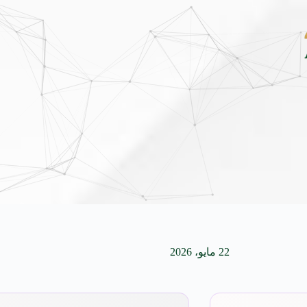
و الجديدة كلياً في جدة بارك .. تصميم جريء وتقنيات ذكية تعيد تعريف فئة الـ SUV المد
22 مايو، 2026