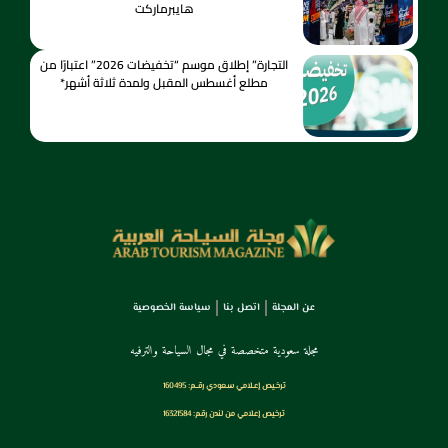
هايبرماركت
التجارة” إطلاق موسم “تخفيضات 2026” اعتبارًا من
مطلع أغسطس المقبل ولمدة ثلاثة أشهر*
عن المجلة
اتصل بنا
سياسة الخصوصية
مجلة سعودية متخصصة في مجال السياحة والترفيه
ترخـيص إعـلامي سـعودي رقــم: 160495
ترخيص إعلامي من لندن رقم: 16321584