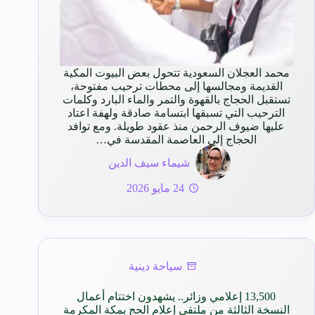
محمد العجلان السعودية تتحول بعض البيوت المكية
القديمة ومجالسها إلى محطات ترحيب مفتوحة،
تستقبل الحجاج بالقهوة والتمر والماء البارد وكلمات
الترحيب التي تسبقها ابتسامة صادقة ولهفة اعتاد
عليها ضيوف الرحمن منذ عقود طويلة. ومع توافد
الحجاج إلى العاصمة المقدسة في…
شيماء سيف الدين
24 مايو 2026
سياحة دينية
13,500 إعلامي وزائر.. يشهدون اختتام أعمال
النسخة الثالثة من ملتقى إعلام الحج بمكة المكرمة