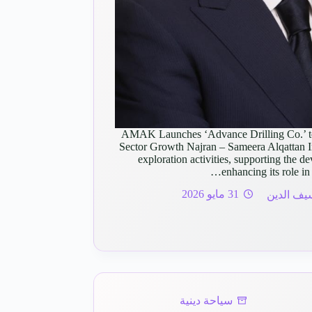
AMAK Launches ‘Advance Drilling Co.’ to
Sector Growth Najran – Sameera Alqattan In 
exploration activities, supporting the 
enhancing its role in
يف الدين
31 مايو 2026
سياحة دينية