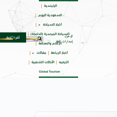
الرئيسية
السعودية اليوم
جائزتي
أخبار السياحة
أوسكار
السياحة الميسرة (الدامجة)
الدخول
آخر الأخبار
ة للأجيال
شركة توزيع وتسويق السيارات المحدودة تسلّط الضوء على سيارة HAVAL V7 مو
8 أغسطس 2026
إصدارات المجلة
الإعلام والصحافة
أخبار الرياضة
مقالات
الترفيه
الأكلات الشعبية
Global Tourism