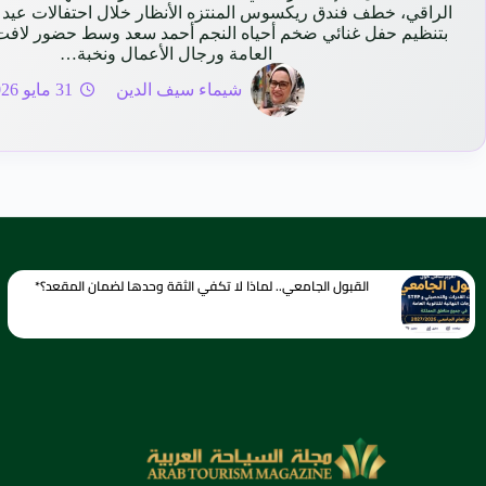
الراقي، خطف فندق ريكسوس المنتزه الأنظار خلال احتفالات عيد 
بتنظيم حفل غنائي ضخم أحياه النجم أحمد سعد وسط حضور لاف
العامة ورجال الأعمال ونخبة…
شيماء سيف الدين
31 مايو 2026
القبول الجامعي.. لماذا لا تكفي الثقة وحدها لضمان المقعد؟*