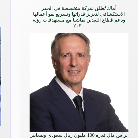
أماك تُطلق شركة متخصصة في الحفر
الاستكشافي لتعزيز قدراتها وتسريع نمو أعمالها
ودعم قطاع التعدين تماشياً مع مستهدفات رؤية
٢٠٣٠
برأس مال قدره 100 مليون ريال سعودي وبمعايير