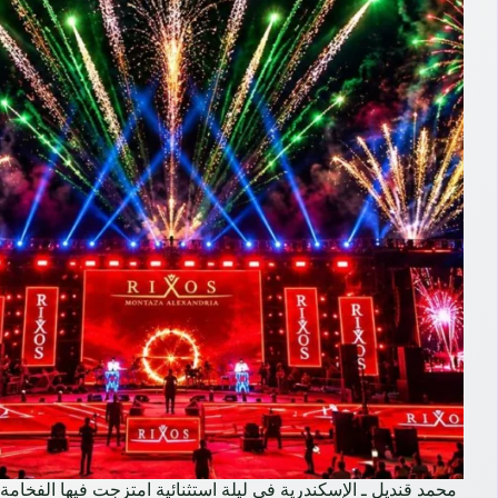
محمد قنديل ـ الإسكندرية في ليلة استثنائية امتزجت فيها الفخامة ب