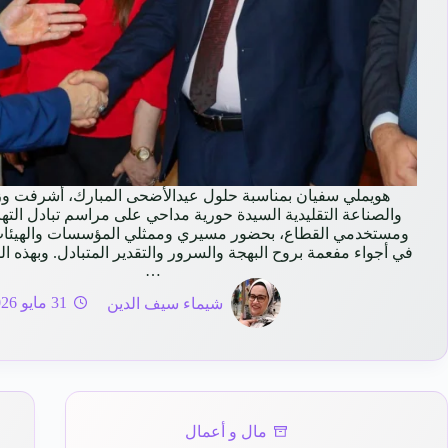
هويملي سفيان بمناسبة حلول عيدالأضحى المبارك، أشرفت وز
والصناعة التقليدية السيدة حورية مداحي على مراسم تبادل الته
ومستخدمي القطاع، بحضور مسيري وممثلي المؤسسات والهيئات
في أجواء مفعمة بروح البهجة والسرور والتقدير المتبادل. وبهذه ال
…
شيماء سيف الدين
31 مايو 2026
مال و أعمال