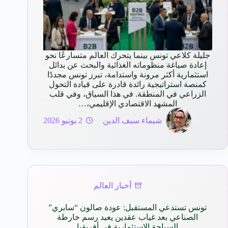
جليلة كلاعي تونس بينما يتحرك العالم متسارعًا نحو
إعادة صياغة منظوماته الغذائية والبحث عن بدائل
استثمارية أكثر مرونة واستدامة، تبرز تونس مجددًا
كمنصة استراتيجية رائدة قادرة على قيادة التحول
الزراعي في المنطقة. في هذا السياق، وفي قلب
المشهد الاقتصادي الإقليمي،…
شيماء سيف الدين
2 يونيو 2026
أخبار العالم
تونس تستدعي المستقبل: عودة صالون “سابري”
الصناعي بعد غياب عقدين يعيد رسم خارطة
السياحة الاستثمارية في أفريقيا