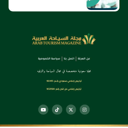
عن المجلة
اتصل بنا
سياسة الخصوصية
مجلة سعودية متخصصة في مجال السياحة والترفيه
ترخـيص إعـلامي سـعودي رقــم: 160495
ترخيص إعلامي من لندن رقم: 16321584