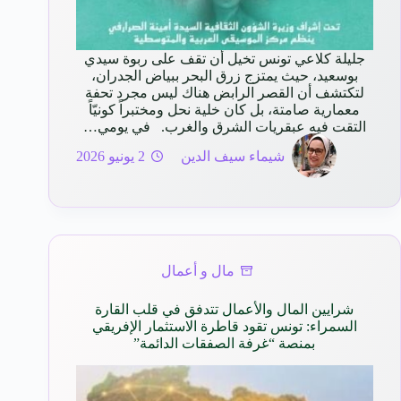
جليلة كلاعي تونس تخيل أن تقف على ربوة سيدي
بوسعيد، حيث يمتزج زرق البحر ببياض الجدران،
لتكتشف أن القصر الرابض هناك ليس مجرد تحفة
معمارية صامتة، بل كان خلية نحل ومختبراً كونيّاً
التقت فيه عبقريات الشرق والغرب. في يومي…
شيماء سيف الدين
2 يونيو 2026
مال و أعمال
شرايين المال والأعمال تتدفق في قلب القارة
السمراء: تونس تقود قاطرة الاستثمار الإفريقي
بمنصة “غرفة الصفقات الدائمة”