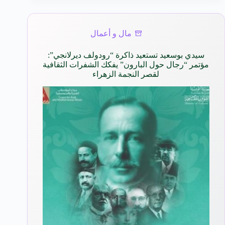
مال و أعمال
سيدي بوسعيد تستعيد ذاكرة “رودولف ديرلانجي”:
مؤتمر “رجال حول البارون” يفكك الشفرات الثقافية
لقصر النجمة الزهراء