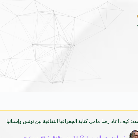
داي فينيو الجديدة كلياً في جدة بارك .. تصميم جريء وتقنيات ذكية تعيد تعريف فئة الـ V
دد: كيف أعاد رضا مامي كتابة الجغرافيا الثقافية بين تونس وإسبانيا
شيماء سيف الدين
14 يونيو 2026
منوعات