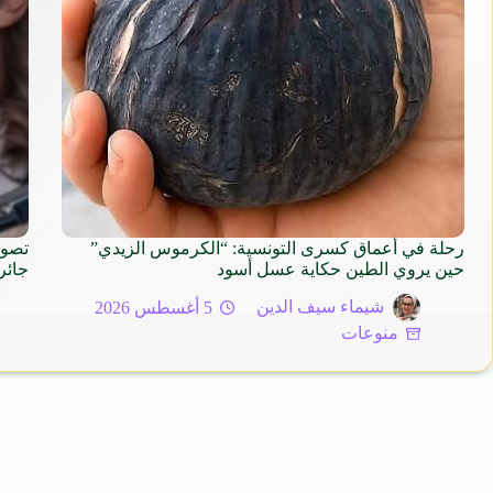
رحلة في أعماق كسرى التونسية: “الكرموس الزيدي”
تصوي
حين يروي الطين حكاية عسل أسود
جائر
شيماء سيف الدين
5 أغسطس 2026
منوعات