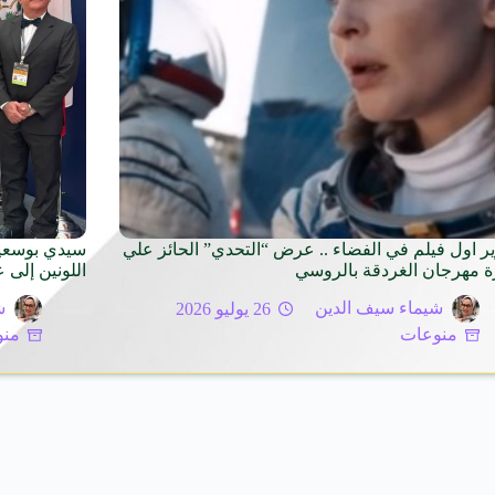
ر اول فيلم في الفضاء .. عرض “التحدي” الحائز علي
سيدي بوسعيد
ة مهرجان الغردقة بالروسي
اللونين إلى 
شيماء سيف الدين
26 يوليو 2026
ش
منوعات
منو