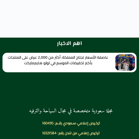
اهم الاخبار
عاصفة الأسعار تجتاح المملكة: أكثر من 2,000 عرض على المنتجات
بأكبر تخفيضات الموسم في لولو هايبرماركت
مجلة سعودية متخصصة في مجال السياحة والترفيه
ترخـيص إعـلامي سـعودي رقــم: 160495
ترخيص إعلامي من لندن رقم: 16321584