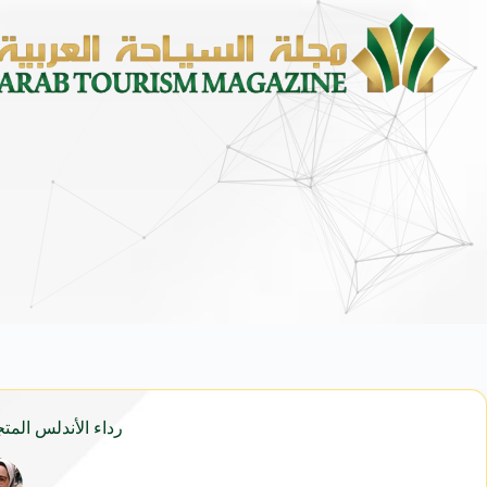
محمد يوسف ناغي للسيارات تطلق هيون
رداء الأندلس المتج