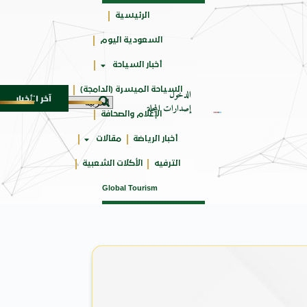
الرئيسية
السعودية اليوم
جائزتي
أخبار السياحة
أوسكار
السياحة الميسرة (الدامجة)
الدخول
آخر الأخبار
SU المدمجة
سوماتيرام.. تجربة فريدة تجمع بين البحر
7 أغسطس 2026
إصدارات المجلة
الإعلام والصحافة
أخبار الرياضة
مقالات
الترفيه
الأكلات الشعبية
Global Tourism