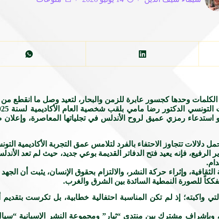
الكلمات وحدها كجسور عابرة للزمن والبحار، لتعيد وصل ما انقطع من 
 استدعاء رمزي عميق لروح الأندلس في تجلياتها المعاصرة، وإعلان صري
 دلالات تتجاوز الاحتفاء بالفرد لتلامس عمق التجربة الأكاديمية التونس
دير الرفيع، فإنه يعيد فتح الدفاتر القديمة بوعي جديد، حيث لم تعد ال
ام.
الثقافية، وإثراء حركة النشر، والالتزام بحقوق الإنسان، يثبت أن الجهد
مفككاً للصورة النمطية السائدة بين الشرق والغرب.
 التي واكبته؛ إذ لم تكن المناسبة احتفالية خطابية، بل تكرست بتقد
 وبإشراف مشترك بين منتدى “ثيار” ومجموعة النشر الإسبانية “سيال بي