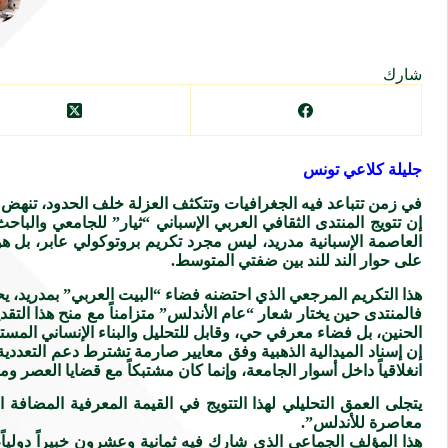
شارك
جليلة كلاعي تونس
في زمن تتباعد فيه الجغرافيات وتتكثف العزلة خلف الحدود، تنهض 
العاصمة الإسبانية مدريد، ليس مجرد تكريم بروتوكولي عابر، بل هو
على حوار الند للند بين ضفتي المتوسط.
هذا التكريم المرجعي الذي احتضنه فضاء “البيت العربي” بمدريد، يحمل
فالمنتدى حين يختار شعار “عام الأندلس” متزامناً مع منح هذا التق
الحنين، بل فضاء معرفي حي، وقابل للتحليل والبناء الإنساني المستد
إن إسناد الميدالية الذهبية وفق معايير صارمة تشترط دعم التعددية 
انغلاقياً داخل أسوار الجامعة، وإنما كان مشتبكاً مع قضايا العصر و
يتجلى العمق التحليلي لهذا التتويج في القيمة المعرفية المضافة
معاصرة للأندلس”.
هذا المؤلف الجماعي الذي شارك فيه ثمانية وعشرون خبيراً دولياً،