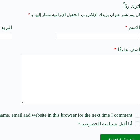
اترك ردّاً
لن يتم نشر عنوان بريدك الإلكتروني.
الحقول الإلزامية مشار إليها بـ
*
A
l
t
*
الاسم
البريد 
e
r
n
a
*
أضف تعليقًا
t
i
v
e
:
ame, email and website in this browser for the next time I comment.
أنا أقبل ب
سياسة الخصوصية
*