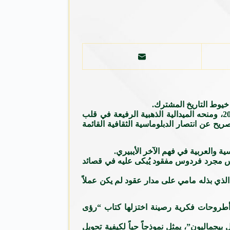
خيوط التاريخ المشترك.
إن تتويج المنتدى الثقافي العربي الإسباني “ثيار” للجامعي والباحث التونسي الدكتور رضا مامي بلقب شخصية العام الأكاديمية لسنة 2025، ومنحه الميدالية الذهبية الرفيعة في قلب
ح عن انتصار الدبلوماسية الثقافية القائمة
ية والعربية في فهم الآخر الأيبيري.
أندلس مجرد فردوس مفقود يُبكى عليه في قصائد
 الذي بذله مامي على مدار عقود لم يكن عملاً
يم أطروحات فكرية رصينة اختزلها كتاب “رؤى
جماليون”، يمثل نموذجاً حياً لكيفية تحويل