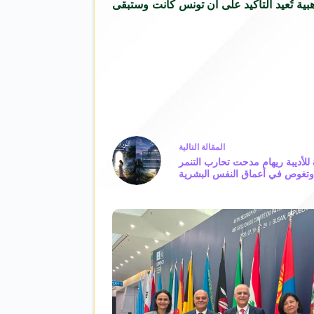
بية تُعيد التأكيد على أن تونس كانت وستبقى
ال
مقالة
التالية
لأديبة ريهام مدحت تحارب التنمر
تغوص في أعماق النفس البشرية