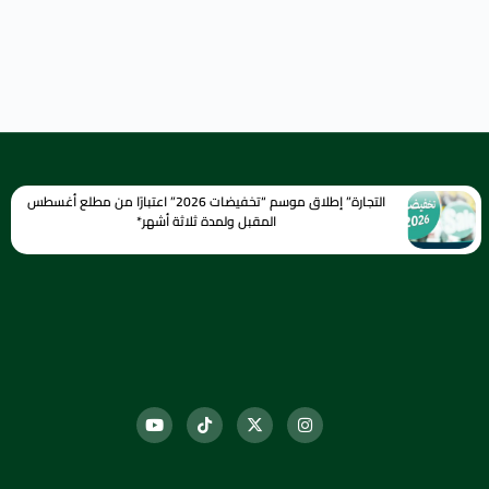
التجارة” إطلاق موسم “تخفيضات 2026” اعتبارًا من مطلع أغسطس
المقبل ولمدة ثلاثة أشهر*