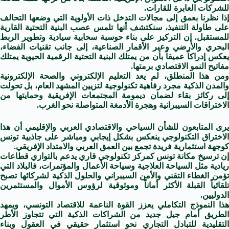
للشركات العابرة للقارات.
إذا نظرنا بعمق إلى مجالات التدخل ذات الأولوية التي وضعها التحالف
على طاولة التنفيذ، سنكتشف أنها تلمس عصب البنية التحتية القارية
للمستقبل. إن التركيز على بناء حوسبة سحابية سيادية وتطوير الربط
البحري والأرضي وعبر الأقمار الصناعية، إلى جانب تقنيات الفضاء،
يعكس إدراكاً عميقاً بأن من يمتلك البنية التحتية الرقمية الحيوية يمتلك
مفاتيح النمو الاقتصادي برمتها.
ومن هذا المنطلق، لم يعد التعليم الإلكتروني والصحة الإلكترونية
والمدن الذكية مجرد رفاهية تكنولوجية لتزيين المشهد العام، بل تحولت
إلى ركائز بقاء لضمان ديمومة المجتمعات الإفريقية وحمايتها من
الاختراقات السيبرانية وهجرة الأدمغة المتواصلة نحو الغرب.
يرى المتابعون للشأن السياحي والاقتصادي العربي والإقليمي أن هذا
الاختراق التكنولوجي ينعكس بشكل إيجابي ومباشر على جاذبية تونس
كوجهة استثمارية فريدة تجمع بين العمق العربي والامتداد الإفريقي.
إن ترسيخ مكانة تونس كمركز تكنولوجي قاري يدعم بالتوازي قطاعات
ريادية مثل السياحة العلاجية وسياحة الأعمال والمؤتمرات، فالبلاد التي
تؤمن الغطاء التقني والأمن السيبراني والحلول الذكية لشركائها تصبح
تلقائياً القبلة الأكثر أماناً وموثوقية لرؤوس الأموال والمستثمرين
الدوليين.
هذا النموذج التكاملي يعزز القوة الناعمة للاقتصاد التونسي، ويمهد
الطريق أمام جيل جديد من الشراكات الذكية التي تتجاوز الأطر
التقليدية للتبادل التجاري نحو استثمار حقيقي في العقول وبناء