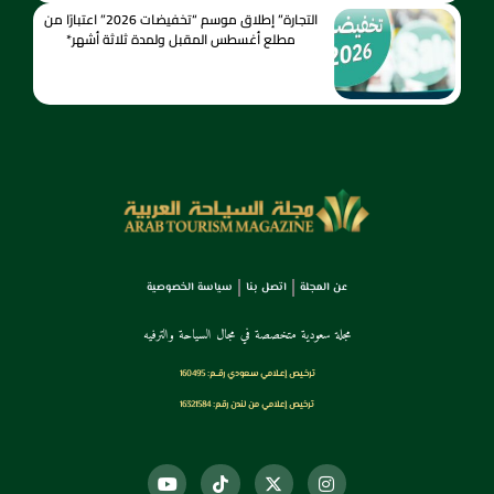
التجارة” إطلاق موسم “تخفيضات 2026” اعتبارًا من
مطلع أغسطس المقبل ولمدة ثلاثة أشهر*
عن المجلة
اتصل بنا
سياسة الخصوصية
مجلة سعودية متخصصة في مجال السياحة والترفيه
ترخـيص إعـلامي سـعودي رقــم: 160495
ترخيص إعلامي من لندن رقم: 16321584