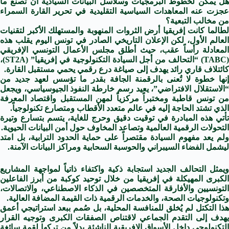
هل يمكن لخطوط البرمجيات وسلاسل البيانات السيادية أن تصنع ما
عجزت عنه المعاهدات السياسية التقليدية في تحرير القارة السمراء
من مخالب التبعية؟
لطالما كانت إفريقيا أرض الثروات المنهوبة والمستهلك الأكبر لتقنيات
العالم الأول، لكن الإعلان التاريخي الصادر في تونس اليوم يقلب هذه
المعادلة رأساً عقب، حيث أطلق مجلس الأعمال التونسي الإفريقي
(TABC) “التحالف من أجل السيادة التكنولوجية في إفريقيا” (ST2A)،
كائتلاف قاري رائد يهدف إلى صياغة درع رقمي يحمي مستقبل القارة.
إنها خطوة لا تُعنى بالرقمنة الجافة بقدر ما تؤسس لعهد جديد من
“الاستقلال الافتراضي”، يعيد رسم خارطة النفوذ الجيوسياسي، ويجعل
من تونس قاطبة ومختبراً مركزياً لمهن المستقبل واقتصاد المعرفة
الذي تشتد الحاجة إليه في عالم متعدد الأقطاب ومتصارع تكنولوجياً.
تأتي هذه المبادرة في توقيت دقيق وحرج للغاية، يتسم بتسارع وتيرة
التحولات الرقمية العالمية وتصاعد المخاوف حول أمن البيانات الحيوية.
ولم يعد مفهوم السيادة مقتصراً على حماية الحدود الترابية، بل امتد
ليشمل الفضاء السيبراني والحوسبة السحابية ومراكز البيانات الآمنة.
ويمثل التحالف الجديد استجابة ذكية واكتفاء ذاتياً لمواجهة المشاريع
الكبرى المهيكلة في إفريقيا من خلال توحيد كوكبة من أبرز الفاعلين
التونسيين والأفارقة المتخصصين في الذكاء الاصطناعي، والاتصالات،
وتكنولوجيات الصحة، والخدمات الرقمية ذات القيمة المضافة العالية.
هذا التكتل لم يُخلق للمنافسة المحلية، بل صُمم ببعد استراتيجي أعمق
يهدف إلى التقدم الجماعي لاقتناص الصفقات الكبرى وتوجيه القرار
التكنولوجي داخل الأسواق الإفريقية الناشئة بدلاً من تركها لقمة سائغة