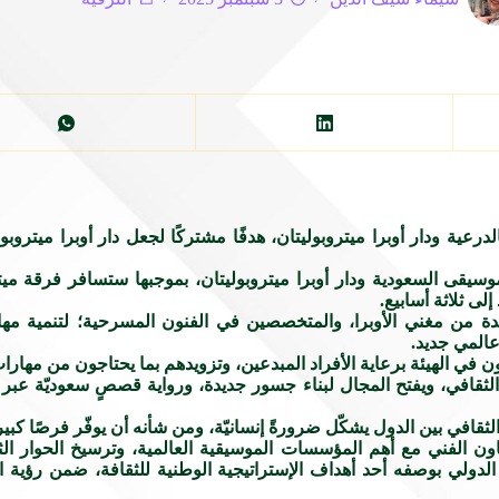
درعية ودار أوبرا ميتروبوليتان، هدفًا مشتركًا لجعل دار أوبرا ميتروبول
لموسيقى السعودية ودار أوبرا ميتروبوليتان، بموجبها ستسافر فرقة م
ى ثلاثة أسابيع.
من مغني الأوبرا، والمتخصصين في الفنون المسرحية؛ لتنمية مهاراته
عالمي جديد.
ن في الهيئة برعاية الأفراد المبدعين، وتزويدهم بما يحتاجون من مها
ل الثقافي، ويفتح المجال لبناء جسور جديدة، ورواية قصصٍ سعوديّة عبر
الثقافي بين الدول يشكّل ضرورةً إنسانيّة، ومن شأنه أن يوفّر فرصًا كبير
تعاون الفني مع أهم المؤسسات الموسيقية العالمية، وترسيخ الحوار ا