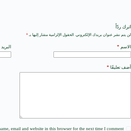
اترك ردّاً
لن يتم نشر عنوان بريدك الإلكتروني.
الحقول الإلزامية مشار إليها بـ
*
A
l
t
*
الاسم
البريد 
e
r
n
a
*
أضف تعليقًا
t
i
v
e
:
ame, email and website in this browser for the next time I comment.