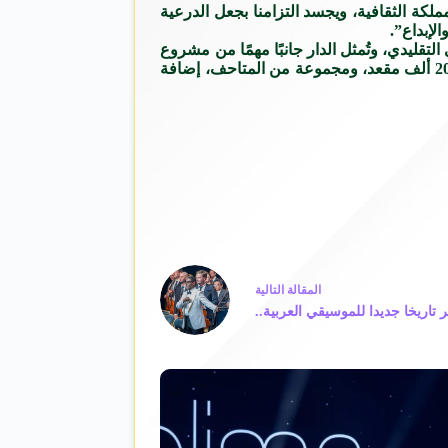
لكة الثقافية، ويجسد التزامنا بجعل الدرعية
لإبداع”.
تقليدي، وتُمثل الدار جانبًا مهمًا من مشروع
الدرعية الضخم الذي تبلغ مساحته أكثر من 14 كيلو مترًا مربعًا، ويضمّ عددًا من الأصول المميّزة الأخرى، بما فيها الدرعية أرينا الذي يتّسع 20 ألف مقعد، ومجموعة من المتاحف، إضافة
ال
مقالة
التالية
اريخا جديدا للموسيقي العربية..