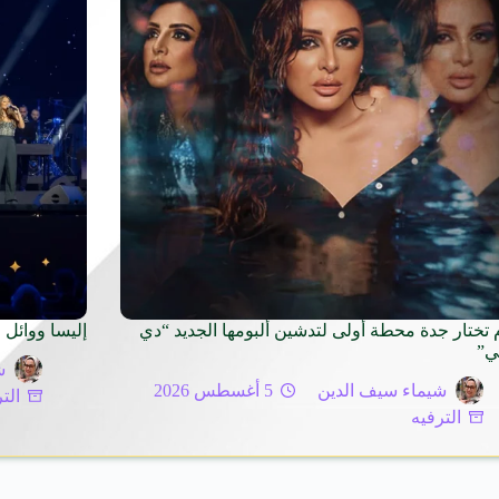
م تختار جدة محطة أولى لتدشين ألبومها الجديد “دي
إليسا ووائل 
ي”
ش
شيماء سيف الدين
5 أغسطس 2026
الت
الترفيه