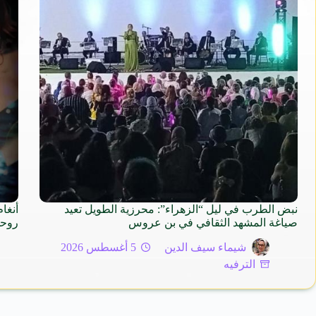
نبض الطرب في ليل “الزهراء”: محرزية الطويل تعيد
أنغا
صياغة المشهد الثقافي في بن عروس
روح
شيماء سيف الدين
5 أغسطس 2026
الترفيه