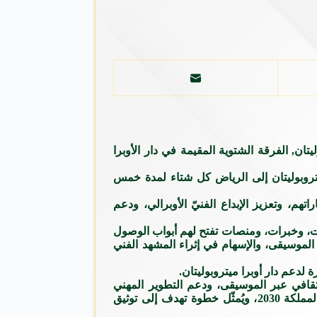
يتان, الفرقة الشتوية المقيمة في دار الأوبرا
يتروبوليتان إلى الرياض كل شتاء لمدة خمس
م، وتعزيز الإبداع الفنيّ الأوبرالي، ودعم
رات، وخبرات، ومنصات تفتح لهم أبواب الوصول
 الموسيقى، والإسهام في إثراء المشهد الفني
ة لدعم دار أوبرا ميتروبوليتان.
لثقافي عبر الموسيقى، ودعم التطوير المهني
للكوادر المحليّة، وتعكس حرص الهيئة على تعزيز التبادل الثقافي الدولي بوصفه أحد أهداف الإستراتيجية الوطنية للثقافة، ضمن رؤية المملكة 2030، ويُمثّل خطوة تهدف إلى توثيق