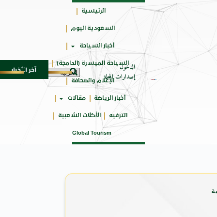
الرئيسية
السعودية اليوم
حائزة
أخبار السياحة
على
السياحة الميسرة (الدامجة)
الدخول
آخر الأخبار
ة الـ SUV المدمجة
سوماتيرام.. تجربة فريدة تجمع ب
7 أغسطس 2026
إصدارات المجلة
الإعلام والصحافة
أخبار الرياضة
مقالات
الترفيه
الأكلات الشعبية
Global Tourism
ة