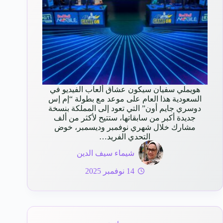
هويملي سفيان سيكون عشاق ألعاب الفيديو في
السعودية هذا العام على موعد مع بطولة “إم إس
دوسري جايم أون” التي تعود إلى المملكة بنسخة
جديدة أكبر من سابقاتها، ستتيح لأكثر من ألف
مشارك خلال شهري نوفمبر وديسمبر، خوض
التحدي الفريد…
شيماء سيف الدين
14 نوفمبر 2025