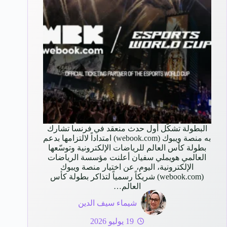
البطولة تشكّل أول حدث منعقد في فرنسا تشارك
به منصة ويبوك (webook.com) امتداداً لالتزامها بدعم
بطولة كأس العالم للرياضات الإلكترونية وتوسّعها
العالمي هويملي سفيان أعلنت مؤسسة الرياضات
الإلكترونية، اليوم، عن اختيار منصة ويبوك
(webook.com) شريكاً رسمياً لتذاكر بطولة كأس
العالم…
شيماء سيف الدين
19 يوليو 2026