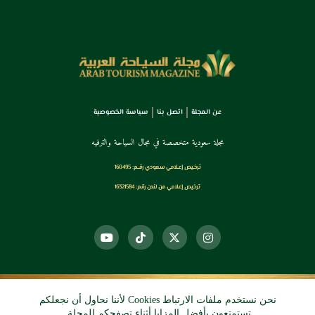
عن المجلة
اتصل بنا
سياسة الخصوصية
مجلة سعودية متخصصة في مجال السياحة والترفيه
ترخـيص إعـلامي سـعودي رقــم: 160495
ترخيص إعلامي من لندن رقم: 16321584
نحن نستخدم ملفات الارتباط Cookies لأننا نحاول أن نجعلكم
© 2026 دي آرو الرقمي
تستمتعون بأفضل المزايا أثناء تصفحكم للمجلة.