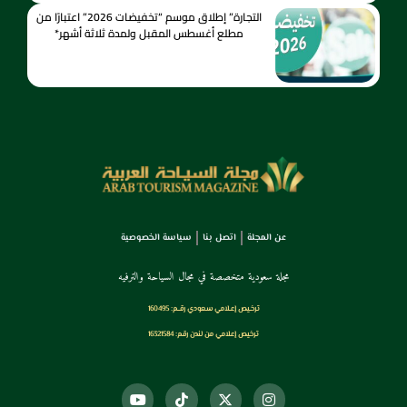
التجارة” إطلاق موسم “تخفيضات 2026” اعتبارًا من
مطلع أغسطس المقبل ولمدة ثلاثة أشهر*
عن المجلة
اتصل بنا
سياسة الخصوصية
مجلة سعودية متخصصة في مجال السياحة والترفيه
ترخـيص إعـلامي سـعودي رقــم: 160495
ترخيص إعلامي من لندن رقم: 16321584