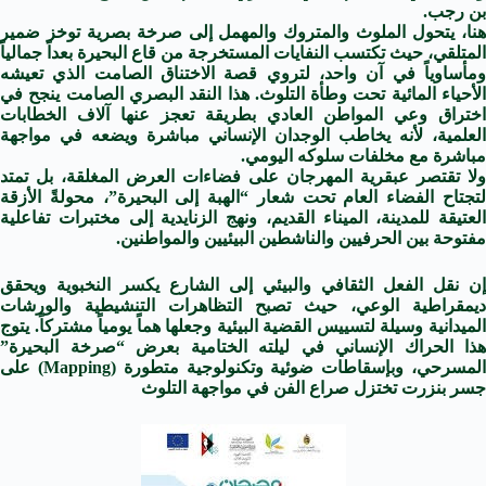
بن رجب.
هنا، يتحول الملوث والمتروك والمهمل إلى صرخة بصرية توخز ضمير
المتلقي، حيث تكتسب النفايات المستخرجة من قاع البحيرة بعداً جمالياً
ومأساوياً في آن واحد، لتروي قصة الاختناق الصامت الذي تعيشه
الأحياء المائية تحت وطأة التلوث. هذا النقد البصري الصامت ينجح في
اختراق وعي المواطن العادي بطريقة تعجز عنها آلاف الخطابات
العلمية، لأنه يخاطب الوجدان الإنساني مباشرة ويضعه في مواجهة
مباشرة مع مخلفات سلوكه اليومي.
ولا تقتصر عبقرية المهرجان على فضاءات العرض المغلقة، بل تمتد
لتجتاح الفضاء العام تحت شعار “الهبة إلى البحيرة”، محولةً الأزقة
العتيقة للمدينة، الميناء القديم، ونهج الزنايدية إلى مختبرات تفاعلية
مفتوحة بين الحرفيين والناشطين البيئيين والمواطنين.
إن نقل الفعل الثقافي والبيئي إلى الشارع يكسر النخبوية ويحقق
ديمقراطية الوعي، حيث تصبح التظاهرات التنشيطية والورشات
الميدانية وسيلة لتسييس القضية البيئية وجعلها هماً يومياً مشتركاً. يتوج
هذا الحراك الإنساني في ليلته الختامية بعرض “صرخة البحيرة”
المسرحي، وبإسقاطات ضوئية وتكنولوجية متطورة (Mapping) على
جسر بنزرت تختزل صراع الفن في مواجهة التلوث