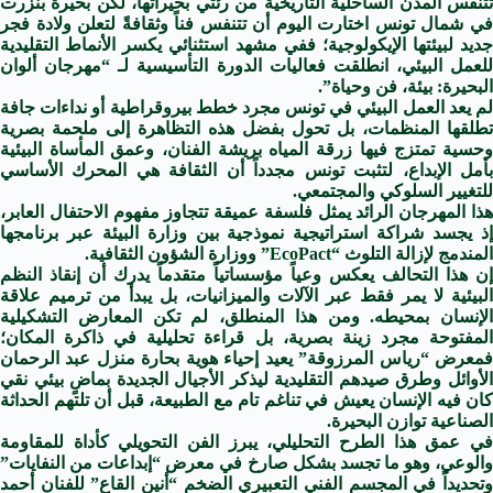
تتنفس المدن الساحلية التاريخية من رئتي بحيراتها، لكن بحيرة بنزرت
في شمال تونس اختارت اليوم أن تتنفس فناً وثقافةً لتعلن ولادة فجر
جديد لبيئتها الإيكولوجية؛ ففي مشهد استثنائي يكسر الأنماط التقليدية
للعمل البيئي، انطلقت فعاليات الدورة التأسيسية لـ “مهرجان ألوان
البحيرة: بيئة، فن وحياة”.
لم يعد العمل البيئي في تونس مجرد خطط بيروقراطية أو نداءات جافة
تطلقها المنظمات، بل تحول بفضل هذه التظاهرة إلى ملحمة بصرية
وحسية تمتزج فيها زرقة المياه بريشة الفنان، وعمق المأساة البيئية
بأمل الإبداع، لتثبت تونس مجدداً أن الثقافة هي المحرك الأساسي
للتغيير السلوكي والمجتمعي.
هذا المهرجان الرائد يمثل فلسفة عميقة تتجاوز مفهوم الاحتفال العابر،
إذ يجسد شراكة استراتيجية نموذجية بين وزارة البيئة عبر برنامجها
المندمج لإزالة التلوث “EcoPact” ووزارة الشؤون الثقافية.
إن هذا التحالف يعكس وعياً مؤسساتياً متقدماً يدرك أن إنقاذ النظم
البيئية لا يمر فقط عبر الآلات والميزانيات، بل يبدأ من ترميم علاقة
الإنسان بمحيطه. ومن هذا المنطلق، لم تكن المعارض التشكيلية
المفتوحة مجرد زينة بصرية، بل قراءة تحليلية في ذاكرة المكان؛
فمعرض “رياس المرزوقة” يعيد إحياء هوية بحارة منزل عبد الرحمان
الأوائل وطرق صيدهم التقليدية ليذكر الأجيال الجديدة بماضٍ بيئي نقي
كان فيه الإنسان يعيش في تناغم تام مع الطبيعة، قبل أن تلتهم الحداثة
الصناعية توازن البحيرة.
في عمق هذا الطرح التحليلي، يبرز الفن التحويلي كأداة للمقاومة
والوعي، وهو ما تجسد بشكل صارخ في معرض “إبداعات من النفايات”
وتحديداً في المجسم الفني التعبيري الضخم “أنين القاع” للفنان أحمد