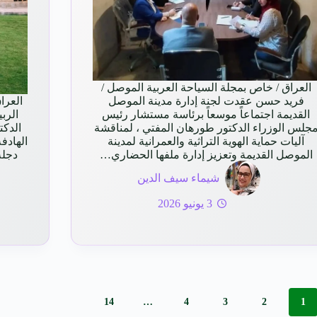
العراق / خاص بمجلة السياحة العربية الموصل /
فريد حسن عقدت لجنة إدارة مدينة الموصل
العرا
القديمة اجتماعاً موسعاً برئاسة مستشار رئيس
الرب
جلس الوزراء الدكتور طورهان المفتي ، لمناقشة
الدكت
آليات حماية الهوية التراثية والعمرانية لمدينة
الهادف
الموصل القديمة وتعزيز إدارة ملفها الحضاري…
دجلة
شيماء سيف الدين
3 يونيو 2026
14
…
4
3
2
1