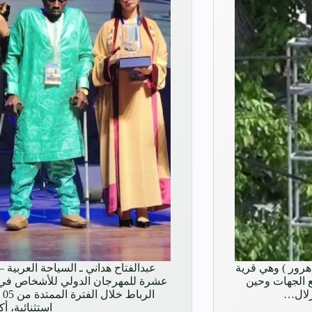
 هرور ) وهي قرية
عبدالفتاح هداني ـ السياحة العربية 
ع الجهات وحين
عشرة للمهرجان الدولي للأشخاص في وض
فزلال…
استثنائية، 