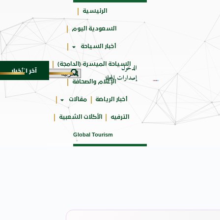
الرئيسية
السعودية اليوم
جائزتي
أخبار السياحة
أوسكار
السياحة الميسرة (الدامجة)
الدخول
آخر الأخبار
توسط
جوائز أثر تضيف فئة “أفضل حملة رياضية” في نسختها الأكثر تطوراً 
6 أغسطس 2026
إصدارات المجلة
الإعلام والصحافة
أخبار الرياضة
مقالات
الترفيه
الأكلات الشعبية
Global Tourism