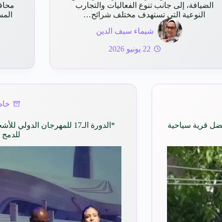
الضيافة، إلى جانب تنوع الفعاليات والتجارب
محاف
النوعية التي تستهدف مختلف شرائح…
المس
شيماء سيف الدين
22 يونيو 2026
خاص
فضل قرية سياحية
*الدورة الـ17 للمهرجان ال
للدمج 