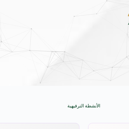
دة كلياً في جدة بارك .. تصميم جريء وتقنيات ذكية تعيد تعريف فئة الـ SUV المدمجة
الأنشطة الترفيهية