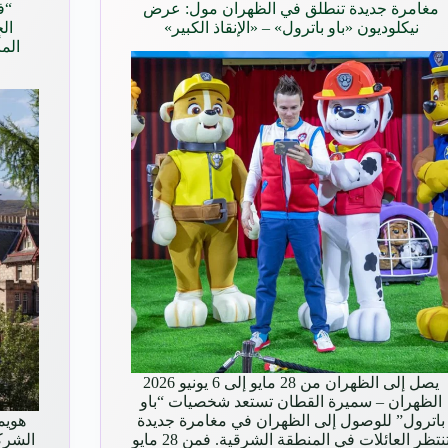
مغامرة جديدة تنطلق في الظهران مول: عرض
“ف
نيكلوديون «باو باترول» – «الإنقاذ الكبير»
الم
يصل إلى الظهران من 28 مايو إلى 6 يونيو 2026
الظهران – سميرة القطان تستعد شخصيات “باو
باترول” للوصول إلى الظهران في مغامرة جديدة
تنتظر العائلات في المنطقة الشرقية. فمن 28 مايو
الشركة