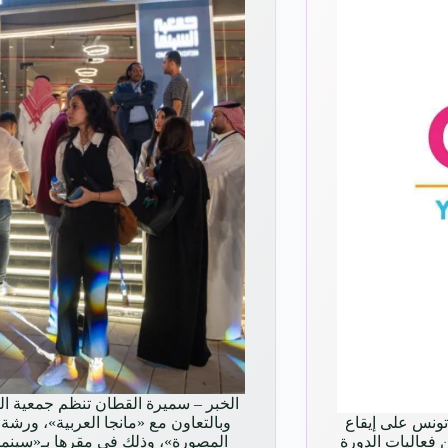
الخبر – سميرة القطان تنظم جمعية ال
ونس على إيقاع
وبالتعاون مع «مانجا العربية»، ورش
فعاليات الدورة