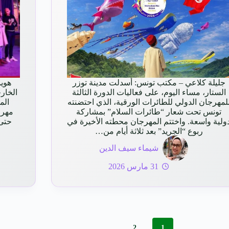
جليلة كلاعي – مكتب تونس: أسدلت مدينة توزر
الستار، مساء اليوم، على فعاليات الدورة الثالثة
الخار
لمهرجان الدولي للطائرات الورقية، الذي احتضنته
تونس تحت شعار “طائرات السلام” بمشاركة
ولية واسعة. واختتم المهرجان محطته الأخيرة في
حتى 11 يناير 2026، على الواجهة
ربوع “الجريد” بعد ثلاثة أيام من…
شيماء سيف الدين
31 مارس 2026
2
1