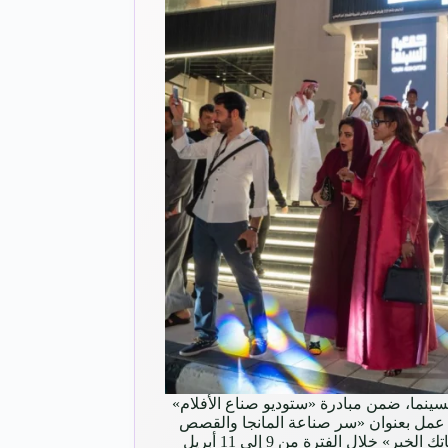
سينما، ضمن مبادرة «ستوديو صناع الأفلام»
ة عمل بعنوان «سر صناعة المانجا والقصص
المصورة»، وذلك في مقرها بـ«سينماتك الخبر» خلال الفترة من 9 إلى 11 أبريل