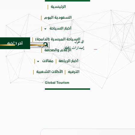
الرئيسية
السعودية اليوم
جائزتي
أخبار السياحة
أوسكار
السياحة الميسرة (الدامجة)
الدخول
آخر الأخبار
مهرجان صيف بريدة يستقطب أكثر من 4 آلاف زائر يوميا ويوفر 500 فرصة وظيفية
7 أغسطس 2026
إصدارات المجلة
الإعلام والصحافة
أخبار الرياضة
مقالات
الترفيه
الأكلات الشعبية
Global Tourism