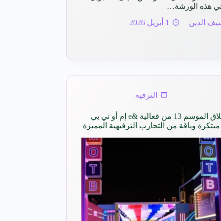
أتي هذه الورشة…
يف الدين
1 أبريل 2026
الترفيه
انطلاق الموسم 13 من فعالية &e إم أو تي بي
مبتكرة وباقة من التجارب الترفيهية المميزة