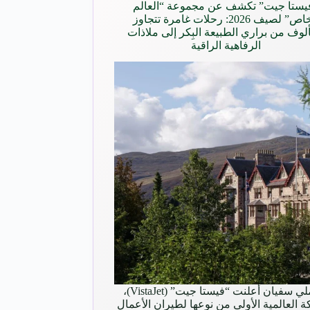
يستا جيت” تكشف عن مجموعة “العالم
الخاص” لصيف 2026: رحلات غامرة تتجاوز
ألوف من براري الطبيعة البِكر إلى ملاذات
الرفاهية الراقية
هويملي سفيان أعلنت “فيستا جيت” (VistaJet)،
 العالمية الأولى من نوعها لطيران الأعمال