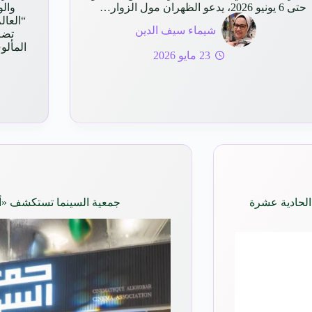
حتى 6 يونيو 2026، يدعو الظهران مول الزوار…
وال
شيماء سيف الدين
تضم
المألو
23 مايو 2026
الحادية عشرة
جمعية السينما تستكشف «أس