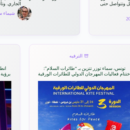
يل وتتواصل حتى
الجاري. وت
شيماء س
الترفيه
تونس، سماء توزر تتزين بـ “طائرات السلام”:
ختتام فعاليات المهرجان الدولي للطائرات الورقية
برؤية 