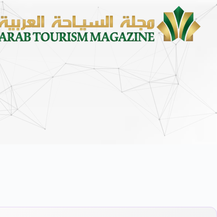
محمد يوسف ناغي للسيارات تطلق هيونداي فينيو الجدي