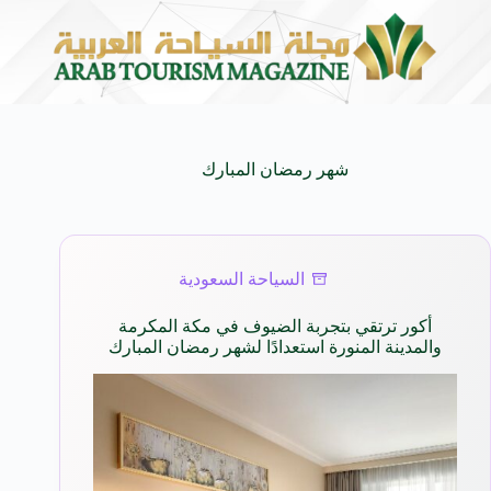
للأجيال
شركة توزيع وتسويق السيارات المحدودة تسلّط الضوء على سيارة HAVAL V7 موديل 
8 أغسطس 2026
شهر رمضان المبارك
السياحة السعودية
أكور ترتقي بتجربة الضيوف في مكة المكرمة
والمدينة المنورة استعدادًا لشهر رمضان المبارك