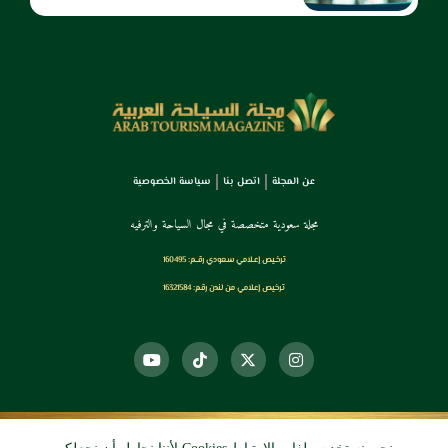
عن المجلة
اتصل بنا
سياسة الخصوصية
مجلة سعودية متخصصة في مجال السياحة والترفيه
ترخـيص إعـلامي سـعودي رقــم: 160495
ترخيص إعلامي من لندن رقم: 16321584