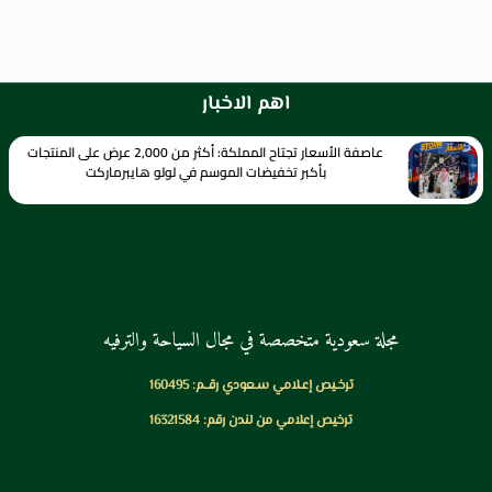
اهم الاخبار
عاصفة الأسعار تجتاح المملكة: أكثر من 2,000 عرض على المنتجات
بأكبر تخفيضات الموسم في لولو هايبرماركت
مجلة سعودية متخصصة في مجال السياحة والترفيه
ترخـيص إعـلامي سـعودي رقــم: 160495
ترخيص إعلامي من لندن رقم: 16321584