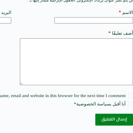
لن يتم نشر عنوان بريدك الإلكتروني.
الحقول الإلزامية مشار إليها بـ
*
A
l
t
*
الاسم
البريد 
e
r
n
a
*
أضف تعليقًا
t
i
v
e
:
ame, email and website in this browser for the next time I comment.
أنا أقبل ب
سياسة الخصوصية
*
إرسال التعليق