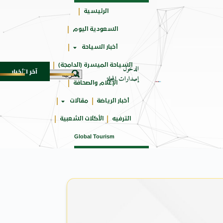
الرئيسية
السعودية اليوم
جائزتي
أخبار السياحة
أوسكار
السياحة الميسرة (الدامجة)
الدخول
آخر الأخبار
احتفاء القومي للترجمة بالي
5 أغسطس 2026
إصدارات المجلة
الإعلام والصحافة
أخبار الرياضة
مقالات
الترفيه
الأكلات الشعبية
Global Tourism