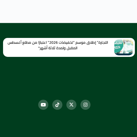
التجارة” إطلاق موسم “تخفيضات 2026” اعتبارًا من مطلع أغسطس
المقبل ولمدة ثلاثة أشهر*