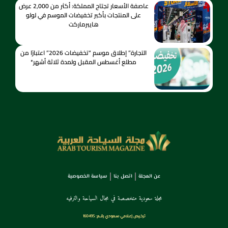
عاصفة الأسعار تجتاح المملكة: أكثر من 2,000 عرض
على المنتجات بأكبر تخفيضات الموسم في لولو
هايبرماركت
التجارة” إطلاق موسم “تخفيضات 2026” اعتبارًا من
مطلع أغسطس المقبل ولمدة ثلاثة أشهر*
عن المجلة
اتصل بنا
سياسة الخصوصية
مجلة سعودية متخصصة في مجال السياحة والترفيه
ترخـيص إعـلامي سـعودي رقــم: 160495