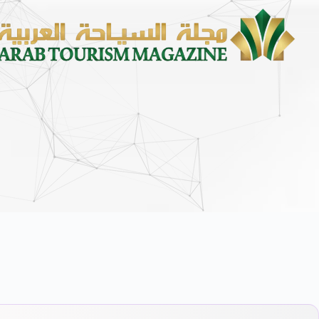
الشؤون الإسلامية” تكمل استعداداتها لاستقبال الدفعة الثانية من برن