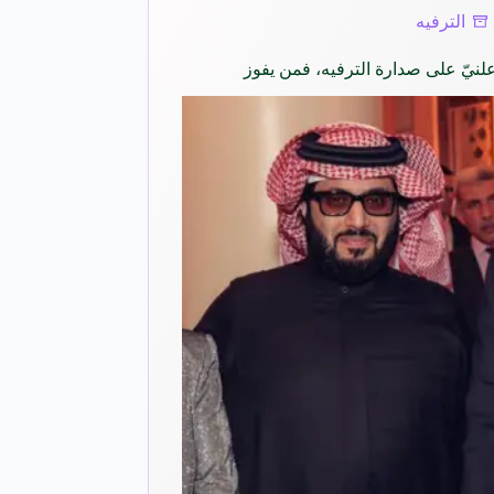
الترفيه
علنيّ على صدارة الترفيه، فمن يفوز