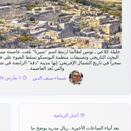
جليلة كلاعي ـ تونس لطالما ارتبط اسم “سيرتا” بلقب عاصمة مملك
البحث التاريخي وتصنيفات منظمة اليونسكو تسلط الضوء على ف
سحراً في تاريخ الشمال الإفريقي؛ إنها مدينة “دقة” الرابضة في
والتي تُعد العاصمة…
شيماء سيف الدين
3 مارس 2026
أخبار الرياضة
بعد أنباء الساعات الأخيرة.. ريال مدريد يوضح ما
ا