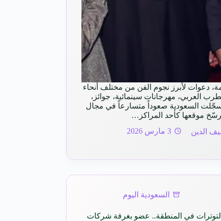
ة، دعوات لأبرز نجوم الفن من مختلف أنحاء
الطرب العربي، مهرجانات سينمائية، جوائز،
سجّلت السعودية صعوداً متسارعاً في مجال
ترسّخ موقعها كأحد المراكز…
ف الدين
3 مارس 2026
السعودية اليوم
التوترات في المنطقة.. عضو بغرفة شركات