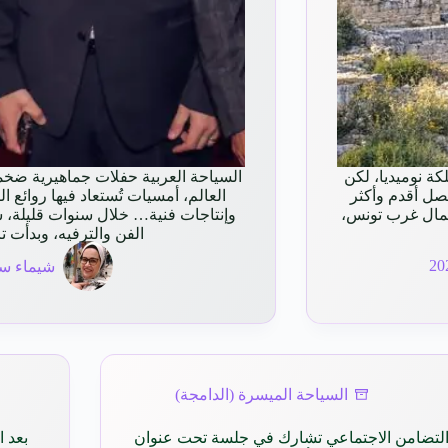
ة نوميديا، لكن
السياحة العربية حفلات جماهيرية ضخم
صل أقدم وأكثر
العالم، أمسيات تُستعاد فيها روائع 
 شمال غرب تونس،
وإنتاجات فنية… خلال سنوات قليلة، 
الفن والترفيه، وبدأت 
شيماء سي
السياحة الميسرة (الدامجة)
لتضامن الاجتماعي تشارك في جلسة تحت عنوان
بعد 