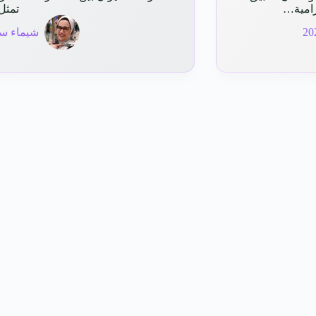
درامية…
تمثل
شيماء سي