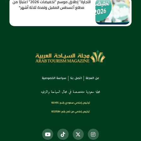
التجارة” إطلاق موسم “تخفيضات 2026” اعتبارًا من
مطلع أغسطس المقبل ولمدة ثلاثة أشهر*
عن المجلة
اتصل بنا
سياسة الخصوصية
مجلة سعودية متخصصة في مجال السياحة والترفيه
ترخـيص إعـلامي سـعودي رقــم: 160495
ترخيص إعلامي من لندن رقم: 16321584