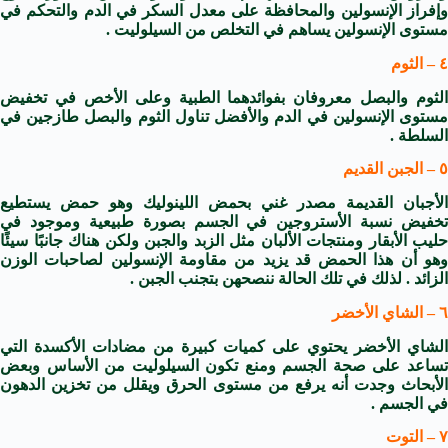
وإفراز الإنسولين والمحافظة على معدل السكر في الدم والتحكم في
مستوى الإنسولين يساهم في التخلص من السيلوليت .
٤ – الثوم
الثوم والبصل معروفان بفوائدهما الطبية وعلى الأخص في تخفيض
مستوى الإنسولين في الدم والأفضل تناول الثوم والبصل طازجين في
السلطة .
٥ – الجبن القديم
الأجبان القديمة مصدر غني بحمض اللينوليك وهو حمض يستطيع
تخفيض نسبة الأستروجين في الجسم بصورة طبيعية وموجود في
حليب الأبقار ومنتجات الألبان مثل الزبد والجبن ولكن هناك جانبًا سيئًا
وهو أن هذا الحمض قد يزيد من مقاومة الإنسولين لصاحبات الوزن
الزائد . لذلك في تلك الحالة ننصحهن بتجنب الجبن .
٦ – الشاي الأخضر
الشاي الأخضر يحتوي على كميات كبيرة من مضادات الأكسدة التي
تساعد على صحة الجسم ومنع تكون السيلوليت من الأساس وبعض
الأبحاث وجدت أنه يرفع من مستوى الحرق ويقلل من تخزين الدهون
في الجسم .
٧ – التوت