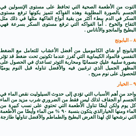
التوت من الأطعمة الصحية التي تحافظ على مستوى الإنسولين في
الجسم بالصورة المطلوبة وهذه الفواكه تتميز بكونها ترفع مستوى
السكر في الدم ببطء أكثر من بقية أنواع الفاكهة مثلها في ذلك مثل
التفاح والخوخ . أما الفواكه التي ترفع مستوى السكر بسرعة فهي
البطيخ والمانجو والأناناس .
٨ – البابونج
البابونج أو شاي الكاموميل من أفضل الأعشاب للتعامل مع الضغط
النفسي فالمواد الكيماوية التي تُفرز عندما تكونين تحت ضغط قد تؤثر
بصورة سلبية عليكِ جسمانيًا ومحاربة التوتر تساعدكِ في الحصول على
المظهر الجميل الذي ترغبين فيه والأفضل تناوله قبل النوم يوميًا
للحصول على نوم مريح .
٩ – الخيار
واحد من أهم الأسباب التي تؤدي إلى حدوث السيلوليت نقص الماء في
الجسم أو الجفاف لذلك ليس فقط من الضروري شرب مزيد من الماء
كل يوم ولكن أيضًا تناول الأطعمة التي تحتوي على نسب كبيرة من
الماء ومنها الخيارالذي يتكون بنسبة ٩٠ % من الماء وأيضًا من الأطعمة
التي نرشحها لكِ لهذا الغرض البطيخ والطماطم والأفضل تناولها طازجة