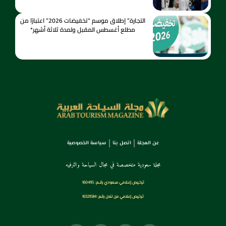
التجارة” إطلاق موسم “تخفيضات 2026” اعتبارًا من
مطلع أغسطس المقبل ولمدة ثلاثة أشهر*
عن المجلة
اتصل بنا
سياسة الخصوصية
مجلة سعودية متخصصة في مجال السياحة والترفيه
ترخـيص إعـلامي سـعودي رقــم: 160495
ترخيص إعلامي من لندن رقم: 16321584