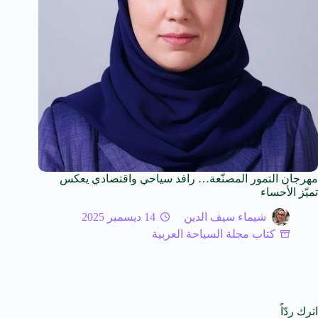
مهرجان التمور المصنّعة… رافد سياحي واقتصادي يعكس
تميّز الأحساء
شيماء سيف الدين
14 ديسمبر 2025
كتاب مجلة السياحة العربية
اترك ردّاً