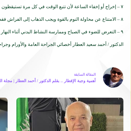
٧ – إخراج أو إخفاء الساعة لأن تتبع الوقت في كل مرة تستيقظون فيها من النوم يزيد فقط من التوتر والقلق .
٨ – الامتناع عن محاولة النوم بالقوة ويجب الذهاب إلى الفراش فقط عندما تكون متعبا وتريد أن تنام وإذا شعرت بالأرق فمن الأفضل الخروج من السرير .
٩ – التعرض للضوء في الصباح وممارسة النشاط البدني أثناء النهار لأن التعرض للضوء ينظم الساعة البيولوجية وممارسة الرياضة تحسن النوم الصحي .
الدكتور / أحمد سعيد العطار أخصائي الجراحة العامة والأورام وجر
ال
مقالة
السابقة
أهمية وجبة الإفطار .. بقلم الدكتور / أحمد العطار | مجلة ال