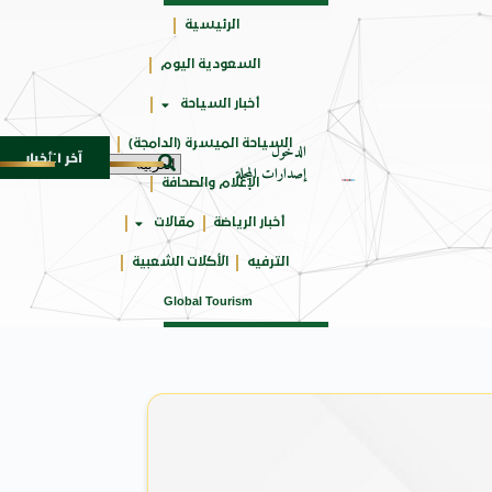
الرئيسية
السعودية اليوم
جائزتي
أخبار السياحة
أوسكار
السياحة الميسرة (الدامجة)
الدخول
آخر الأخبار
 SUV المدمجة
سوماتيرام.. تجربة فريدة تجمع بين الب
7 أغسطس 2026
إصدارات المجلة
الإعلام والصحافة
أخبار الرياضة
مقالات
الترفيه
الأكلات الشعبية
Global Tourism