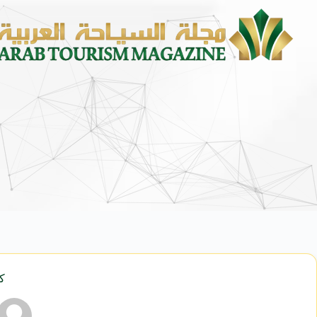
محمد يوسف ناغي للسيارات تطلق هي
كي