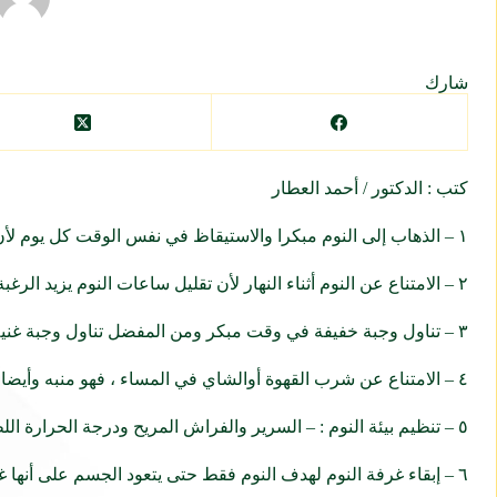
شارك
كتب : الدكتور / أحمد العطار
١ – الذهاب إلى النوم مبكرا والاستيقاظ في نفس الوقت كل يوم لأن الحفاظ على روتين النوم والاستيقاظ يساعد في الحفاظ على انتظام الساعة البيولوجية .
٢ – الامتناع عن النوم أثناء النهار لأن تقليل ساعات النوم يزيد الرغبة في النوم وإذا كان من الصعب الامتناع عن النوم في النهار فيجب الحرص على النوم لفترة قصيرة (نصف ساعة) .
٣ – تناول وجبة خفيفة في وقت مبكر ومن المفضل تناول وجبة غنية بالكربوهيدرات وفقيرة بالبروتينات ويمكن إضافة كوب من الحليب الدافئ .
٤ – الامتناع عن شرب القهوة أوالشاي في المساء ، فهو منبه وأيضا مدر للبول وكلاهما غير مرغوب فيه قبل النوم .
٥ – تنظيم بيئة النوم : – السرير والفراش المريح ودرجة الحرارة اللطيفه وغرفة النوم المظلمة والعازلة للصوت .
٦ – إبقاء غرفة النوم لهدف النوم فقط حتى يتعود الجسم على أنها غرفة للراحة وليست لأي نشاط آخر .