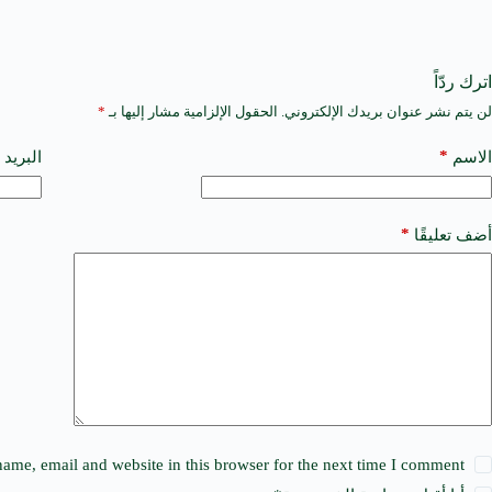
اترك ردّاً
لن يتم نشر عنوان بريدك الإلكتروني.
الحقول الإلزامية مشار إليها بـ
*
A
l
t
*
الاسم
البريد 
e
r
n
a
*
أضف تعليقًا
t
i
v
e
:
ame, email and website in this browser for the next time I comment.