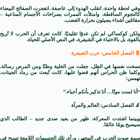
وفي لحظة واحدة، انقلب الهدوء إلى عاصفة. انفجرت الصفائح البيضاء
كالنجوم الساقطة، وامتلأت الممرات بصراخات الأجسام المناعية –
مقاتلين أشداء يضيئون بحرارة الغضب.
ولكن كوكساكي لم تكن عدوًا تقليديًا. كانت تعرف أن الحرب لا تُربح
بالقوة، بل بالاختباء في الشيفرة، في النص الأصلي للحياة.
🧬 الفصل الخامس: حرب الشيفرة
نسخت نفسها في الظل، جعلت من الخلية وطنًا ومن المرض رسالة.
وكلما ظن الحراس أنهم قضوا عليها، كانت تُبعث من رماد الجينات،
تهمس:
“أنا لست موتًا… أنا تذكير بأنكم أحياء.”
🔬 الفصل السادس: العالم والمرآة
وبينما اشتدت المعركة، ظهر من بعيد صدى جديد – الطالب الذي
سيصبح يومًا عالمًا.
سمع صوت الحرب في المجهر، ورأى تلك الجسيمات اللامعة تسبح في