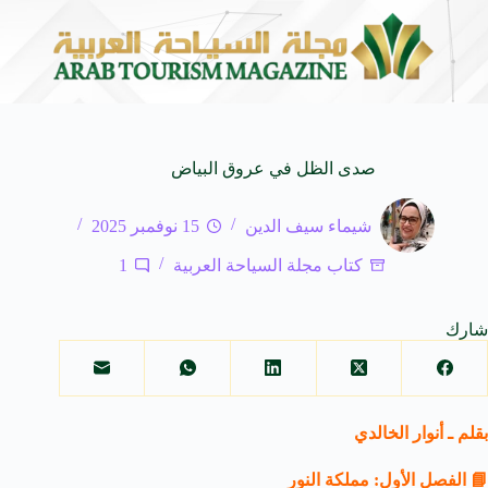
المنظمة العربية للسياحة تدعو لتخصيص خط هاتفي موحد 126 لتلقى بلاغات السائحين عند تعرضهم لأي مشاكل أثناء رحلاتهم السياحية بكافه الدول العربية
صدى الظل في عروق البياض
شيماء سيف الدين
15 نوفمبر 2025
كتاب مجلة السياحة العربية
1
شارك
بقلم ـ أنوار الخالدي
📘 الفصل الأول: مملكة النور