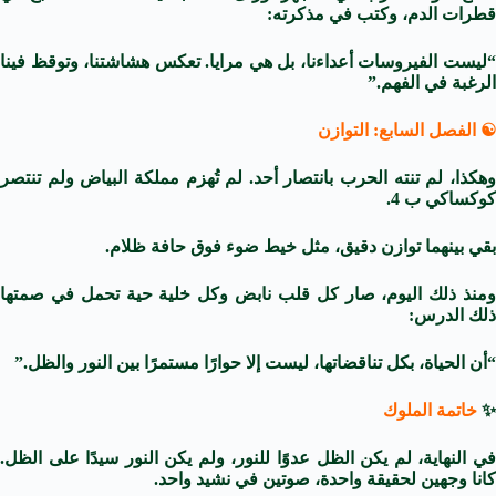
قطرات الدم، وكتب في مذكرته:
“ليست الفيروسات أعداءنا، بل هي مرايا. تعكس هشاشتنا، وتوقظ فينا
الرغبة في الفهم.”
☯️ الفصل السابع: التوازن
وهكذا، لم تنته الحرب بانتصار أحد. لم تُهزم مملكة البياض ولم تنتصر
كوكساكي ب 4.
بقي بينهما توازن دقيق، مثل خيط ضوء فوق حافة ظلام.
ومنذ ذلك اليوم، صار كل قلب نابض وكل خلية حية تحمل في صمتها
ذلك الدرس:
“أن الحياة، بكل تناقضاتها، ليست إلا حوارًا مستمرًا بين النور والظل.”
✨
خاتمة الملوك
في النهاية، لم يكن الظل عدوًا للنور، ولم يكن النور سيدًا على الظل.
كانا وجهين لحقيقة واحدة، صوتين في نشيد واحد.