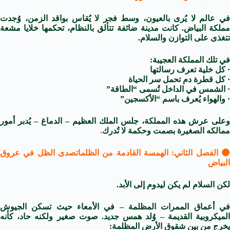
في عالم لا يُرى بالعيون، وسط فجر لا يُقاس بواقد الزمن، وُجدت
مملكة البياض. كانت مدينة ضائفة تتألق بالنظام، تحكمها خلايا مشعة
تتغذى على التوازن والسلام.
في تلك المملكة العجيبة:
· كل خلية تعرف رسالتها
· كل قطرة دم تحمل سر الحياة
· الشمس في الداخل تُسمى “الطاقة”
· والهواء يُعرف باسم “الأكسجين”
وعلى عرش هذه المملكة، جلس الملك العظيم – الدماغ – يُدبر أمور
ممالكه الصغيرة بصمت وحكمة لا تُدرك
.
🌑 الفصل الثاني: الهمسة القادمة من الظلماتصدى الظل في عروق
البياض
لكن السلام لم يكن ليدوم إلى الأبد.
في أعماق الممرات المظلمة – في الأمعاء حيث تسكن الجيوش
الميكروبية القديمة – وُلد همس جديد. صوت صغير ولكنه حاد، كأنه
يخرج من بين شقوق الأرض المظلمة: