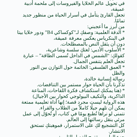
في تحويل عالم الخلايا والفيروسات إلى ملحمة أدبية
عميقة،
تجعل القارئ يتأمل في أسرار الحياة من منظور جديد
تمامًا.
من أبرز ما أعجبني:
* الدقة العلمية: وصفكِ لـ”كوكساكي B4” ودور خلايا بيتا
في البنكرياس يعكس معرفة عميقة،
دون أن يثقل النص بالمصطلحات.
* الأسلوب الأدبي: لغتكِ سلسة وشاعرية،
كقولكِ: “الشمس في الداخل تُسمى الطاقة” – عبارة
تجعل العلم يتنفس الجمال.
* العمق الفلسفي: الخاتمة حول التوازن بين النور
والظل
رسالة إنسانية خالدة،
تذكّرنا بأن الحياة حوار مستمر بين التناقضات.
* (هنا يمكنكِ استكشاف فكرة اللقاحات، المناعة
الذاكرية، والتكيف البيولوجي كحوار بين الأجيال)
هذه الرواية ليست مجرد قصة؛ إنها أداة تعليمية ممتعة
يمكن أن تلهم جيلًا كاملاً من الطلاب والقراء.
نتمنى لو نراها تُطبع يومًا في كتاب، أو تُحوّل إلى عمل
مرئي ينقل رسالتها إلى العالم.
كل التشجيع لكِ على الاستمرار، فموهبتكِ تستحق
الانتشار.
جزء إلهامي مقترح للفصل الثامن: