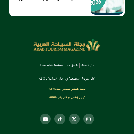
عن المجلة
اتصل بنا
سياسة الخصوصية
مجلة سعودية متخصصة في مجال السياحة والترفيه
ترخـيص إعـلامي سـعودي رقــم: 160495
ترخيص إعلامي من لندن رقم: 16321584