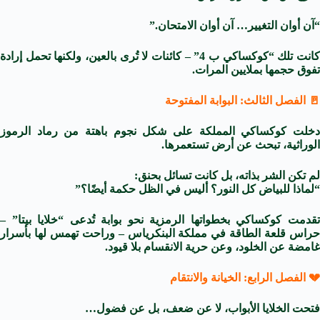
“آن أوان التغيير… آن أوان الامتحان.”
كانت تلك “كوكساكي ب 4” – كائنات لا تُرى بالعين، ولكنها تحمل إرادة
تفوق حجمها بملايين المرات.
🚪 الفصل الثالث: البوابة المفتوحة
دخلت كوكساكي المملكة على شكل نجوم باهتة من رماد الرموز
الوراثية، تبحث عن أرض تستعمرها.
لم تكن الشر بذاته، بل كانت تسائل بحنق:
“لماذا للبياض كل النور؟ أليس في الظل حكمة أيضًا؟”
تقدمت كوكساكي بخطواتها الرمزية نحو بوابة تُدعى “خلايا بيتا” –
حراس قلعة الطاقة في مملكة البنكرياس – وراحت تهمس لها بأسرار
غامضة عن الخلود، وعن حرية الانقسام بلا قيود.
💔 الفصل الرابع: الخيانة والانتقام
فتحت الخلايا الأبواب، لا عن ضعف، بل عن فضول…