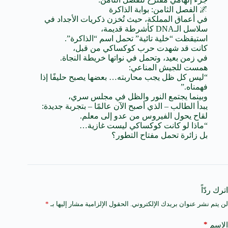
🌌 الفصل الثامن: بوابة الذاكرة
في أعماق المملكة، حيث تُخزن ذكريات الأجداد في
سلاسل الـDNA كأشرطة قديمة،
استيقظت “خلية تائية” تحمل اسم “الذاكرة”.
كانت قد شهدت حرب كوكساكي من قبل،
في زمن بعيد، وتحمل في نواتها خريطة النجاة.
همست للجيش المناعي:
“ليس كل ظل يجب محاربته… بعضها يصبح حليفًا إذا
فهمناه.”
وبينما يجتمع النور والظل في مجلس سري،
يبدأ الطالب – الذي أصبح الآن عالمًا – بتجربة جديدة:
لقاح يحول الفيروس من عدو إلى معلم.
“ماذا لو كانت كوكساكي ليست غازية…
بل زائرة تحمل مفتاح التطور؟
اترك ردّاً
لن يتم نشر عنوان بريدك الإلكتروني.
الحقول الإلزامية مشار إليها بـ
*
A
l
t
*
الاسم