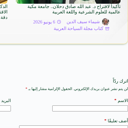
تأكيداً لاقتراح د. عبد الله صادق دحلان.. جامعة مكية
الدك
عالمية للعلوم الشرعية واللغة العربية
دقة 
شيماء سيف الدين
6 يونيو 2026
كتاب مجلة السياحة العربية
اترك ردّاً
لن يتم نشر عنوان بريدك الإلكتروني.
الحقول الإلزامية مشار إليها بـ
*
A
l
t
*
الاسم
البريد 
e
r
n
a
*
أضف تعليقًا
t