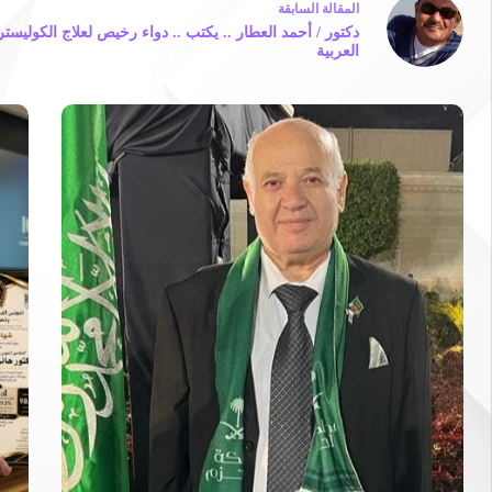
ال
مقالة
السابقة
دكتور / أحمد العطار .. يكتب .. دواء رخيص لعلاج الكوليست
العربية