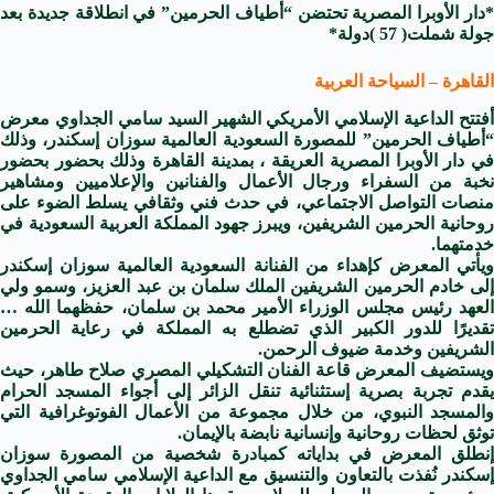
*دار الأوبرا المصرية تحتضن “أطياف الحرمين” في انطلاقة جديدة بعد
جولة شملت( 57 )دولة*
القاهرة – السياحة العربية
أفتتح الداعية الإسلامي الأمريكي الشهير السيد سامي الجداوي معرض
“أطياف الحرمين” للمصورة السعودية العالمية سوزان إسكندر، وذلك
في دار الأوبرا المصرية العريقة ، بمدينة القاهرة وذلك بحضور بحضور
نخبة من السفراء ورجال الأعمال والفنانين والإعلاميين ومشاهير
منصات التواصل الاجتماعي، في حدث فني وثقافي يسلط الضوء على
روحانية الحرمين الشريفين، ويبرز جهود المملكة العربية السعودية في
خدمتهما.
ويأتي المعرض كإهداء من الفنانة السعودية العالمية سوزان إسكندر
إلى خادم الحرمين الشريفين الملك سلمان بن عبد العزيز، وسمو ولي
العهد رئيس مجلس الوزراء الأمير محمد بن سلمان، حفظهما الله …
تقديرًا للدور الكبير الذي تضطلع به المملكة في رعاية الحرمين
الشريفين وخدمة ضيوف الرحمن.
ويستضيف المعرض قاعة الفنان التشكيلي المصري صلاح طاهر، حيث
يقدم تجربة بصرية إستثنائية تنقل الزائر إلى أجواء المسجد الحرام
والمسجد النبوي، من خلال مجموعة من الأعمال الفوتوغرافية التي
توثق لحظات روحانية وإنسانية نابضة بالإيمان.
إنطلق المعرض في بداياته كمبادرة شخصية من المصورة سوزان
إسكندر نُفذت بالتعاون والتنسيق مع الداعية الإسلامي سامي الجداوي