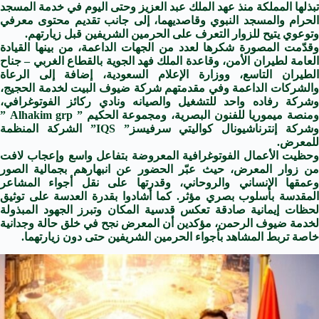
تبذلها المملكة منذ عهد الملك عبد العزيز وحتى اليوم في خدمة المسجد
الحرام والمسجد النبوي وقاصديهما، إلى جانب تقديم محتوى معرفي
وتوعوي يتيح للزوار التعرف على الحرمين الشريفين قبل زيارتهم.
وقدّمت المصورة شكرها لعدد من الجهات الداعمة، من بينها القيادة
العامة لطيران الأمن، وقاعدة الملك فهد الجوية بالقطاع الغربي – جناح
الطيران التاسع، ووزارة الإعلام السعودية، إضافة إلى الرعاة
والشركات الداعمة وفي مقدمتهم شركة ضيوف البيت لخدمة الحجيج،
وشركة رفاده واحد للتشغيل والصيانه ونادي ركائز الفوتوغرافي،
ومنصة ميموريا للفنون البصرية، ومجموعة الحكيم ” Alhakim grp ”
وشركة إنترناشيونال كواليتي سرفيسز” IQS” الشركة المنظمة
للمعرض.
وحظيت الأعمال الفوتوغرافية المعروضة بتفاعل واسع وإعجاب لافت
من زوار المعرض، حيث عبّر الحضور عن انبهارهم بجمالية الصور
وعمقها الإنساني والروحاني، وقدرتها على نقل أجواء المشاعر
المقدسة بأسلوب بصري مؤثر. كما أشادوا بقدرة العدسة على توثيق
لحظات إيمانية صادقة تعكس قدسية المكان وتبرز الجهود المبذولة
لخدمة ضيوف الرحمن، مؤكدين أن المعرض نجح في خلق حالة وجدانية
خاصة تربط المشاهد بأجواء الحرمين الشريفين حتى دون زيارتهما.