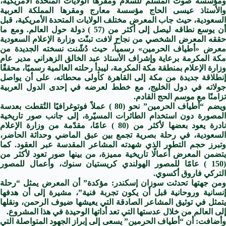
ومؤسسة صوت المسلم للسلام ومقرها الولايات المتحدة الأمريكية،
والأستاذ عيسى الحاج مؤسسة معارج ومقرها المملكة العربية
السعودية، حيث جاب المعرض مختلف الولايات المتحدة الأمريكية، قبل
أن يوسع نطاقه ليصل إلى أكثر من (57 ) دولة حول العالم. ومع ما
حققه المعرض الشخصي من نجاح لافت تبنّت وزارة الإعلام السعودية
معرض «أطياف الحرمين» رسمياً، حيث دُشّنت نسخته الجديدة من
مكة المكرمة برعاية وإشراف الأستاذ عبد الخالق الزهراني مدير عام
وزارة الإعلام بمنطقة مكة المكرمة، ليبدأ رحلته العالمية رسميًا، محققًا
إنطلاقة جديدة من مكة إلى القاهرة كأولى محطاته، على أن يواصل
جولاته في دول الخليج، مع خطط لعرضه في إحدى الدول العربية
تزامنًا مع موسم الحج القادم.
ويضم “أطياف الحرمين” نحو (80 ) عملاً فوتوغرافيًا التُقطت بعدسة
المصورة دون استخدام الطائرات المسيّرة، إلى جانب صور تاريخية
نادرة يعود بعضها لأكثر من (80 ) عامًا، مقدّمة من وزارة الإعلام
السعودية، في رحلة بصرية تجمع بين عبق الماضي وحداثة الحاضر،
وتبرز حجم التطور الذي شهدته المشاعر المقدسة عبر العقود. كما
يتضمن المعرض أعمالًا تاريخية مميزة، من بينها صور تعود لأكثر من
(150 ) عامًا للمصور الهولندي كريستيان سنوك، وأعمال للمصور
التركي فاروق أكسوي.
ومن جهتها تحدثت سوزان إسكندر: مؤكدة” أن المعرض يمثل “رحلة
إنسانية وروحانية قبل أن يكون تجربة فنية”، مشيرة إلى أن هدفها
يتمثل في توثيق المشاعر الصادقة التي يعيشها ضيوف الرحمن، ونقلها
إلى العالم من خلال عدستها التي تعد أداتها الوحيدة في هذا المشروع.
وأضافت: أن “أطياف الحرمين” يسعى إلى إبراز الجهود المتواصلة التي