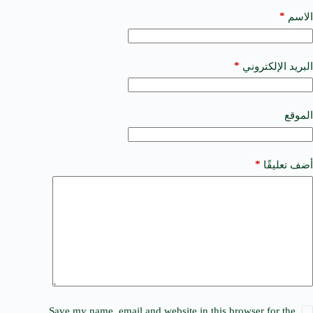
l
t
*
الاسم
e
r
n
a
*
البريد الإلكتروني
t
i
v
e
الموقع
:
*
أضف تعليقًا
Save my name, email and website in this browser for the