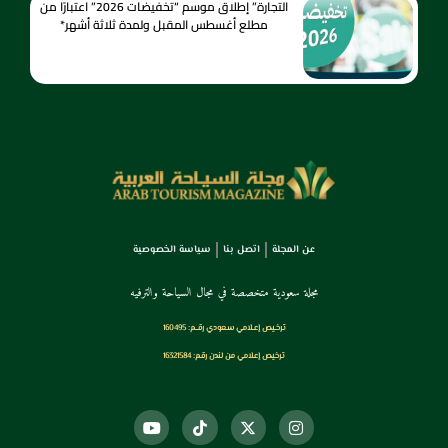
التجارة” إطلاق موسم “تخفيضات 2026” اعتبارًا من
مطلع أغسطس المقبل ولمدة ثلاثة أشهر*
عن المجلة
اتصل بنا
سياسة الخصوصية
مجلة سعودية متخصصة في مجال السياحة والترفيه
ترخـيص إعـلامي سـعودي رقــم: 160495
ترخيص إعلامي من لندن رقم: 16321584