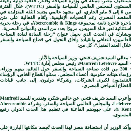
تستضيف مصر، ممثلة في وزارة السياحة والآثار، فعالية دولية رفيعة
المستوى للمجلس العالمي للسياحة والسفر (WTTC)، خلال الفترة
من 6 إلى 9 مايو الجاري، في مشهد عالمي يجسد الثقة المتزايدة في
المقصد المصري رغم التحديات الإقليمية. وتُقام الفعالية على متن
باخرة فاخرة تابعة لمجموعة Abercrombie & Kings، في رحلة بحرية
استثنائية تعبر قناة السويس، مرورًا بعدد من المدن والموانئ المصرية.
ويشارك في الحدث الذي يحمل عنوان “رحلة القيادة لقادة السياحة
العالميين: التعافي والقيادة وآفاق التحول في قطاع السياحة والسفر
خلال العقد المقبل”، كل من:
· معالي السيد شريف فتحي، وزير السياحة والآثار.
· السيد Manfredi Lefebvre، رئيس مجلس إدارة WTTC.
· 300 من قادة صناعة السياحة والسفر حول العالم، بينهم وزراء،
رؤساء هيئات حكومية، أعضاء المجلس، ممثلو القطاع الخاص، الرؤساء
التنفيذيون لكبرى الشركات، وشركاء دوليون، إلى جانب قيادات
القطاع السياحي المصري.
وأعرب السيد شريف فتحي عن خالص شكره وتقديره للسيد Manfredi
Lefebvre، والمجلس العالمي للسياحة والسفر، وشركة Abercrombie
& Kent، على جهودهم الفاعلة في تنظيم هذا الحدث الدولي رفيع
المستوى.
وأكد الوزير أن استضافة مصر لهذا الحدث تُجسد مكانتها البارزة على