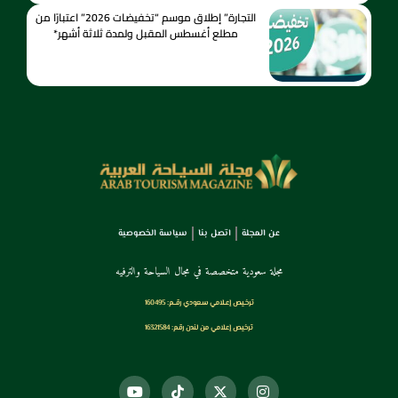
التجارة” إطلاق موسم “تخفيضات 2026” اعتبارًا من
مطلع أغسطس المقبل ولمدة ثلاثة أشهر*
عن المجلة
اتصل بنا
سياسة الخصوصية
مجلة سعودية متخصصة في مجال السياحة والترفيه
ترخـيص إعـلامي سـعودي رقــم: 160495
ترخيص إعلامي من لندن رقم: 16321584