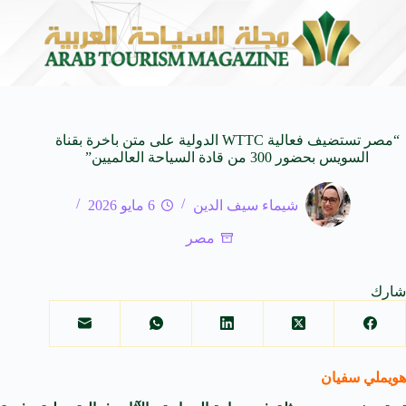
لمدمجة
مهرجان صيف بريدة يستقطب أكثر من 4 آلاف زائر يوميا ويوفر 500 فرصة وظ
7 أغسطس 2026
“مصر تستضيف فعالية WTTC الدولية على متن باخرة بقناة
السويس بحضور 300 من قادة السياحة العالميين”
شيماء سيف الدين
6 مايو 2026
مصر
شارك
هويملي سفيان