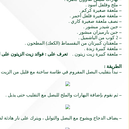
–
ملح وفلفل أسود .
–
ملعقة صغيرة كركم .
–
ملعقة صغيرة فلفل أحمر .
–
نصف ملعقة صغيرة كاري .
–
جبن شيدر مبشور .
–
جبن بارميزان مبشور .
–
2 كوب من الباشميل .
–
ملعقتان كبيرتان من البقسماط (الكعك) المطحون .
–
ملعقة كبيرة زبدة .
–
ملعقة كبيرة زيت زيتون .
تعرف على :
فوائد زيت الزيتون على ا
الطريقة :
–
نبدأ بتقليب البصل المفروم في طاسة ساخنة مع قليل من الزيت .
–
ثم نقوم بإضافة البهارات والملح للبصل مع التقليب حتى يذبل .
–
يضاف الدجاج ويشوح مع البصل والتوابل ، ويترك على نار هادئة لد