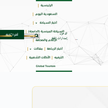
الرئيسية
السعودية اليوم
جائزتي
أخبار السياحة
أوسكار
السياحة الميسرة (الدامجة)
الدخول
آخر الأخبار
SU المدمجة
سوماتيرام.. تجربة فريدة تجمع بين البحر
7 أغسطس 2026
إصدارات المجلة
الإعلام والصحافة
أخبار الرياضة
مقالات
الترفيه
الأكلات الشعبية
Global Tourism