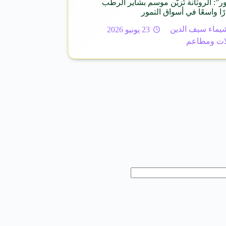
ور”: الروثانة تُزيّن موسم بشاير الرطب
ًا واسعًا في أسواق التمور
يماء سيف الدين
23 يونيو 2026
ات ومطاعم