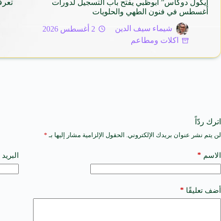
إيكول دوكاس” أبوظبي يفتح باب التسجيل لدورات
تعرف
أغسطس في فنون الطهي والحلويات
شيماء سيف الدين
2 أغسطس 2026
اكلات ومطاعم
اترك ردّاً
لن يتم نشر عنوان بريدك الإلكتروني.
الحقول الإلزامية مشار إليها بـ
*
A
l
t
*
الاسم
البريد 
e
r
n
a
*
أضف تعليقًا
t
i
v