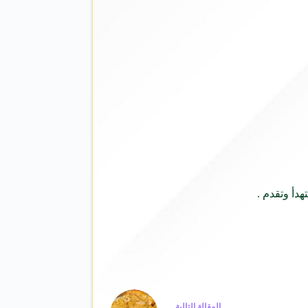
دأ وتقدم .
ال
مقالة
التالية