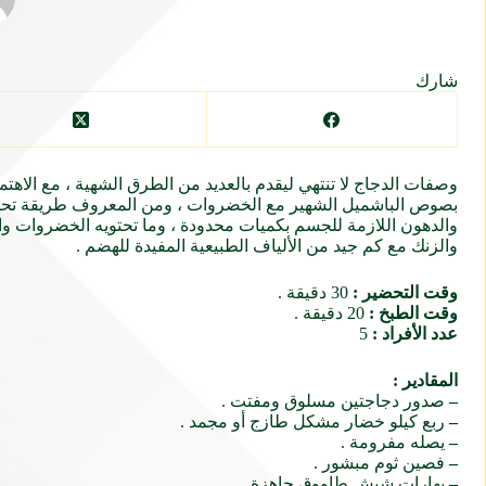
شارك
وصفات الدجاج لا تنتهي ليقدم بالعديد من الطرق الشهية ، مع الاهتم
بصوص الباشميل الشهير مع الخضروات ، ومن المعروف طريقة تحضير
والدهون اللازمة للجسم بكميات محدودة ، وما تحتويه الخضروات وال
والزنك مع كم جيد من الألياف الطبيعية المفيدة للهضم .
وقت التحضير :
30 دقيقة .
وقت الطبخ :
20 دقيقة .
عدد الأفراد :
5
المقادير :
–
صدور دجاجتين مسلوق ومفتت .
–
ربع كيلو خضار مشكل طازج أو مجمد .
–
يصله مفرومة .
–
فصين ثوم مبشور .
–
بهارات شيش طاووق جاهزة .