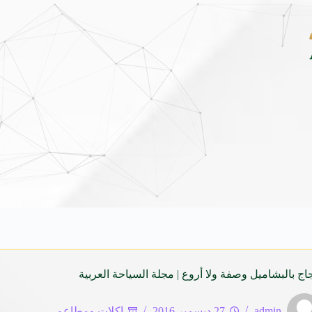
اي فينيو الجديدة كلياً في جدة بارك .. تصميم جريء وتقنيات ذكية تعيد تعريف فئة الـ V
اج بالبشاميل وصفة ولا أروع | مجلة السياحة العربية
admin
27 ديسمبر 2016
اكلات ومطاعم