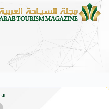
محمد يوسف ناغي للسيارات تطلق هيوند
الدج