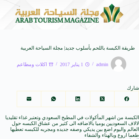
المنظمة العربية للسياحة تدعو لتخصيص خط هاتفي موحد 126 لتلقى بلاغات السائحين عند تعرضهم لأي مشاكل أثناء رحلاتهم السياحية بكافه الدول العربية
طريقة الكبسة باللحم بأسلوب جديد| مجلة السياحة العربية
admin
1 يناير 2017
اكلات ومطاعم
شارك
الكبسة
من اشهر المأكولات في المطبخ السعودي وتعتبر غذاء تقليديا
لالاف السعوديين يوميا بالاضافه الى كثير من عشاق الكبسه حول
العالم واليوم اضع بين يديكي وصفه جديده ومجربه للكبسه تعطيها
طعما اروع وبالهناء والشفاء