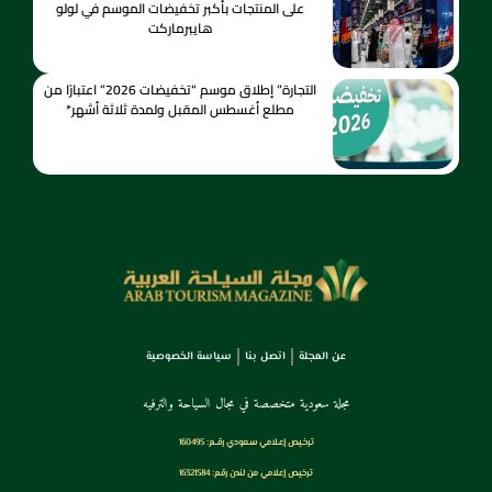
على المنتجات بأكبر تخفيضات الموسم في لولو
هايبرماركت
التجارة” إطلاق موسم “تخفيضات 2026” اعتبارًا من
مطلع أغسطس المقبل ولمدة ثلاثة أشهر*
عن المجلة
اتصل بنا
سياسة الخصوصية
مجلة سعودية متخصصة في مجال السياحة والترفيه
ترخـيص إعـلامي سـعودي رقــم: 160495
ترخيص إعلامي من لندن رقم: 16321584