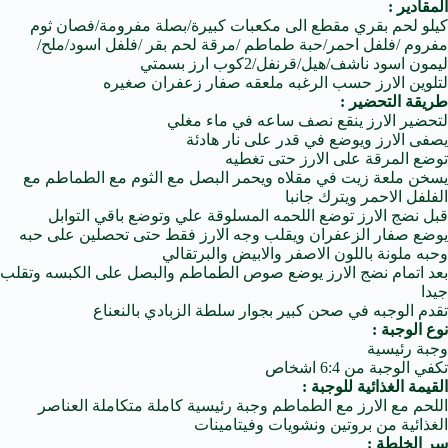
المقادير :
كيلو لحم بقري مقطع الى مكعبات كبيرة/بصلة مفرومة/فصان ثوم
مفروم /فلفل احمر/حبة طماطم /مرقة لحم بقر /فلفل اسود/ملح/
ليمون اسود ناشف/هيل/قرنفل/2كوب ارز بسمتي
لتلوين الارز حسب الرغبه ملعقه صفار زعفران صغيره
طريقة التحضير :
لتحضير الارز ينقع نصف ساعه في ماء مغلي
يصفى الارز ويوضع في قدر على نار هادئة
توضع المرقة على الارز حتى تغطيه
يسخن ملعة زيت في مقلاه ويحمر البصل مع
الثوم
مع
الطماطم
مع
الفلفل الاحمر ويترك جانبا
قبل نضج الارز توضع اللحمه المسلوقة علي وتوضع باقي التوابل
يوضع صفار الزعفران ويقلب وجه الارز فقط حتى تحصلين على حبه
وحبه ملونة باللون الاصفر والابيض والبرتقالي
بعد اتمام نضج الارز يوضع صوص الطماطم والبصل على الكبسه وتقلب
جيدا
تقدم الوجبه في صحن كبير بجوار سلطة الزبادي بالنعناع
نوع الوجبة :
وجبة رئيسية
تكفي الوجبة من 6:4 اشخاص
القيمة الغذائية للوجبة :
اللحم مع الارز مع الطماطم وجبة رئيسية كاملة متكاملة العناصر
الغذائية من بروتين ونشويات وفيتامينات
سر الخلطة :