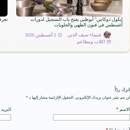
إيكول دوكاس” أبوظبي يفتح باب التسجيل لدورات
تعرف
أغسطس في فنون الطهي والحلويات
شيماء سيف الدين
2 أغسطس 2026
اكلات ومطاعم
اترك ردّاً
لن يتم نشر عنوان بريدك الإلكتروني.
الحقول الإلزامية مشار إليها بـ
*
A
l
t
*
الاسم
البريد 
e
r
n
a
*
أضف تعليقًا