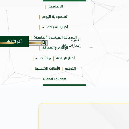
الرئيسية
السعودية اليوم
حائزة
أخبار السياحة
على
السياحة الميسرة (الدامجة)
الدخول
آخر الأخبار
 الـ SUV المدمجة
سوماتيرام.. تجربة فريدة تجمع بين
7 أغسطس 2026
إصدارات المجلة
الإعلام والصحافة
أخبار الرياضة
مقالات
الترفيه
الأكلات الشعبية
Global Tourism