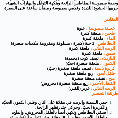
وصفة سمبوسة البطاطس الرائعة وبنكهة التوابل والبهارات الشهية،
جربيها الحشوة اللذيذة وقدمي سمبوسة رمضان ساخنة على السفرة
المقادير
–
عجينة سمبوسة :
عبوة
– طحين :
ملعقة كبيرة
– الماء :
ملعقة كبيرة
– البطاطس :
2 حبة (كبيرة / مسلوقة ومفرومة مكعبات صغيرة)
–
الزيت النباتي :
ملعقة كبيرة
–
سمن :
ملعقة كبيرة
– البازيلاء :
نصف كوب (مجمدة)
–
الكمون :
ملعقة صغيرة (حبّ)
–
كزبرة يابسة :
نصف ملعقة صغيرة (حبّ)
– فلفل أسود :
ربع ملعقة صغيرة
–
ملح :
نصف ملعقة صغيرة
–
الفلفل الأحمر :
ربع ملعقة صغيرة (مجروش)
–
الزيت النباتي :
غزير (للقلي)
طريقة التحضير
حمي السمنة والزيت في مقلاة على النار، وقلبي الكمون الحبّ،
والكزبرة الحبّ، وحركي حتى تظهر الرائحة.
أضيفي البطاطس ونكهي أيضاً بالفلفل المجروش، والملح،
والفلفل الأسود، وقلبي لـ 10 دقائق حتى تتمازج النكهات، ثم