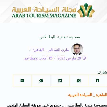
ي في المتوسط
جوائز أثر تضيف فئة “أفضل حملة رياضية” في نسختها الأ
6 أغسطس 2026
سمبوسة هندية بالبطاطس
مازن الشاذلي – القاهرة
29 مارس 2023
اكلات ومطاعم
شارك
القاهرة _ السياحة العربية
سمبوسة هندية بالبطاطس … حضري على طريقة المطبخ الهندي،