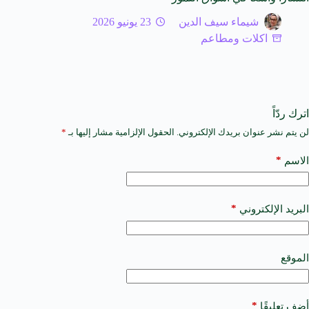
شيماء سيف الدين
23 يونيو 2026
اكلات ومطاعم
اترك ردّاً
لن يتم نشر عنوان بريدك الإلكتروني.
الحقول الإلزامية مشار إليها بـ
*
A
l
t
*
الاسم
e
r
n
a
*
البريد الإلكتروني
t
i
v
e
الموقع
:
*
أضف تعليقًا