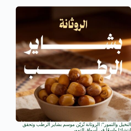
النخيل والتمور”: الروثانة تُزيّن موسم بشاير الرطب وتحقق
انتشارًا واسعًا في أسواق التمور