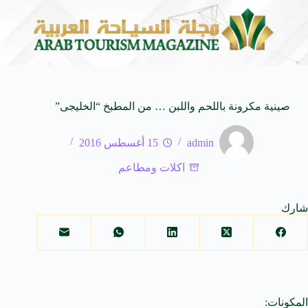
المنظمة العربية للسياحة تدعو لتخصيص خط هاتفي موحد 126 لتلقى بلاغات السائحين عند تعرضهم لأي مشاكل أثناء رحلاتهم السياحية بكافه الدول العربية
صينية مكرونة باللحم واللبن … من المطبخ “الخليجى”
admin
15 أغسطس 2016
اكلات ومطاعم
شارك
المكونات: