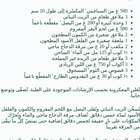
500 غ من السباغيتي٬ المكسّرة إلى طول 10 سم
3 ملاعق طعام من الزيت النباتي
1 وحدة كبيرة أو 200 غ من البصل٬ مقطّعة ناعماً
500 غ من لحم البقر المفروم
2 ملاعق صغيرة من الكمون المطحون
1 ملعقة صغيرة من الفلفل الأسود المطحون
2 مكعب أو 20 غ من مرقة الدجاج ماجي
½ كوب أو 125 مل من الماء٬ الساخن
3 ملاعق طعام من الزبدة غير المملحة
3 أكواب أو 750 غ من اللبن الزبادي
3 فصوص من الثوم٬ المسحوق
½ كوب أو 30 غ من البقدونس الطازج٬ المقطّع ناعماً
تُغلى المعكرونة بحسب الإرشادات الموجودة على العلبة. تُصفّى وتوضع
جانباً.
يُسخّن الزيت النباتي ويُقلى البصل مع اللحم المفروم والكمون والفلفل
الأسود لمدّة خمس دقائق. تُضاف مرقة الدجاج ماجي والماء وتُحرّك
المكوّنات على نار خفيفة لخمس دقائق إضافية حتى تمتصّ كلّ ما تبقّى
من المرقة تقريباً.