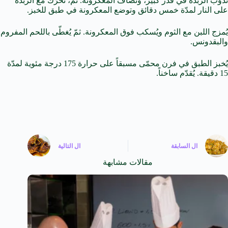
تُذوّب الزبدة في قدر كبير، وتُضاف المعكرونة. ثمّ، تُحرّك مع الزبدة
على النار لمدّة خمس دقائق وتوضع المعكرونة في طبق للخبز.
يُمزج اللبن مع الثوم ويُسكب فوق المعكرونة. ثمّ يُغطّى باللحم المفروم
والبقدونس.
يُخبز الطبق في فرن محمّى مسبقاً على حرارة 175 درجة مئوية لمدّة
15 دقيقة. يُقدّم ساخناً.
ال
السابقة
ال
التالية
مقالات مشابهة