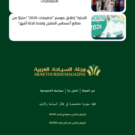
هايبرماركت
التجارة” إطلاق موسم “تخفيضات 2026” اعتبارًا من
مطلع أغسطس المقبل ولمدة ثلاثة أشهر*
عن المجلة
اتصل بنا
سياسة الخصوصية
مجلة سعودية متخصصة في مجال السياحة والترفيه
ترخـيص إعـلامي سـعودي رقــم: 160495
ترخيص إعلامي من لندن رقم: 16321584