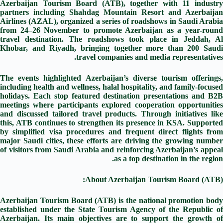
Azerbaijan Tourism Board (ATB), together with 11 industry
partners including Shahdag Mountain Resort and Azerbaijan
Airlines (AZAL), organized a series of roadshows in Saudi Arabia
from 24–26 November to promote Azerbaijan as a year-round
travel destination. The roadshows took place in Jeddah, Al
Khobar, and Riyadh, bringing together more than 200 Saudi
travel companies and media representatives.
The events highlighted Azerbaijan’s diverse tourism offerings,
including health and wellness, halal hospitality, and family-focused
holidays. Each stop featured destination presentations and B2B
meetings where participants explored cooperation opportunities
and discussed tailored travel products. Through initiatives like
this, ATB continues to strengthen its presence in KSA. Supported
by simplified visa procedures and frequent direct flights from
major Saudi cities, these efforts are driving the growing number
of visitors from Saudi Arabia and reinforcing Azerbaijan’s appeal
as a top destination in the region.
About Azerbaijan Tourism Board (ATB):
Azerbaijan Tourism Board (ATB) is the national promotion body
established under the State Tourism Agency of the Republic of
Azerbaijan. Its main objectives are to support the growth of