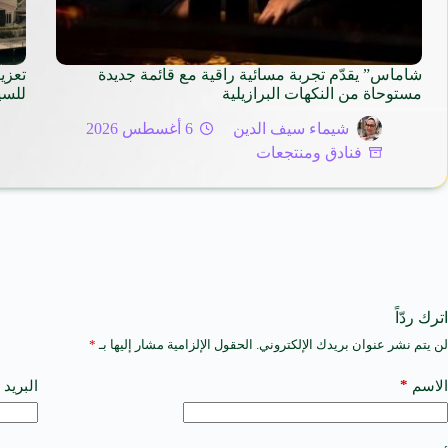
شاماس” يقدّم تجربة مسائية راقية مع قائمة جديدة
تعزيز
مستوحاة من النكهات البرازيلية
للسيا
شيماء سيف الدين
6 أغسطس 2026
فنادق ومنتجعات
اترك ردّاً
لن يتم نشر عنوان بريدك الإلكتروني.
الحقول الإلزامية مشار إليها بـ
*
A
l
t
*
الاسم
البريد 
e
r
n