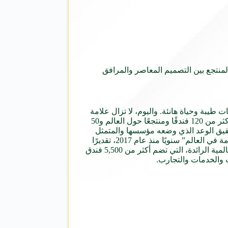
لمنتجع بين التصميم المعاصر والمرافق
ق النبيذ الجيد وبأوقات طيبة وحياة هانئة. واليوم، لا تزال علامة
الضيافة الترحيبية حية في جميع فنادق موفنبيك، حيث يمكن للجميع التنعم بمتع الحياة الأساسية، في لحظات من الرفاه الحقيقي. وبوجود أكثر من 120 فندقًا ومنتجعًا حول العالم و50
لمطبخي الغني، وتحقيق الوعد الذي وضعه مؤسسها والمتمثل
بحُسن تنفيذ الأشياء من خلال القيام بها بشكل صحيح. وقد منحت منظمة “غرين غلوب” علامة “موفنبيك” لقب “شركة الفنادق الأكثر استدامة في العالم” سنويًا منذ عام 2017، تقديرًا
للنهج الشامل للعلامة تجاه الاستدامة، والتزامها العميق بالبيئات والمجتمعات المحلية. تُعد “موفنبيك” جزءًا من مجموعة “أكور” للضيافة العالمية الرائدة، التي تضم أكثر من 5,500 فندق