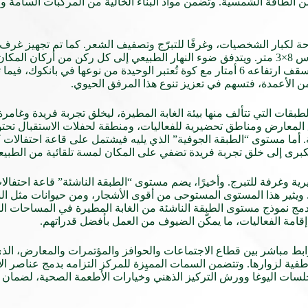
ا للمركبات بوزن 2.5 طن، وغرفة استراحة لكبار الشخصيات، وغرفًا للتبرّج وتصفيف الشعر. كما
بينها شاشة LED مذهلة بقياس 15×5 متر وشاشة LED منحنية بقياس 8×3 متر. ويتدفق ضوء النهار الطبيعي إلى 
بسقف ارتفاعه 8 أمتار. وفي المقابل، تتسم قاعة “رادينت جونير” بسقف ارتفاعه 6 أمتار مع كوة تُعتبر ا
 الأعمدة، فتسهم في تعزيز تنوع هذا المرفق الحيوي.
ات التي تتألف منها بيئة الغابة المطيرة، ليخلق تجربة فريدة وغامرة ع
المعارض ومناطق تحضيرية للفعاليات، ومنطقة لحفلات الاستقبال تحت
ة. أما مستوى “الطبقة الجوفية” الذي يليه فيشتمل على قاعة احتفال
كبرى إلى خلق تجربة فريدة تضفي على المكان لمسة تلقائية من الطبيع
ة وغرفة للتبرج. وأخيرًا، يضم مستوى “الطبقة الناشئة” قاعة احتفالا
ة. ويثير هذا المستوى المستوحى من أقوى الأشجار، ومن حيوانات مثل ال
 نموذج مستوى الطبقة الناشئة من الغابة المطيرة في المساحات الداخلي
قامة الفعاليات، ما يمكّن الضيوف من العمل بأفضل قدراتهم.
عاطفية لزوارها. وتتضمن السمات المميِزة للمركز التزامه بدمج عناصر 
لسات اليوغا وورش التركيز الذهني وخيارات الأطعمة الصحية، لضمان 