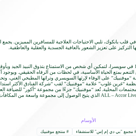
ي قلب بانكوك، تلبي الاحتياجات العلاجية للمسافرين المميزين. يجمع ا
ا التركيز على تعزيز الشعور بالعافية الجسدية والعقلية والعاطفية.
أسس أولي براغر نموذج “موفنبيك” الثوري لتناول الطعام عام 1948 في سويسرا، لتمكين أي شخص من الاستمتاع بتذو
 المخطط لإنشائها بحلول عام 2025، تحرص علامة “موفنبيك” على الوفاء لإرثها السويسري وتراثها ا
الأوسام
مجمع "بي دي إم إس" للاستشفاء
#
منتجع موفنبيك