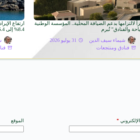
اً لالتزامها بدعم الضيافة المحلّية.. المؤسسة الوطنية
ارتفاع الإير
حة والفنادق” تُبرم
8.4% إلى 85.4 مليون ريال عُماني
شيماء سيف الدين
31 يوليو 2026
ش
فنادق ومنتجعات
فنا
*
الإلكتروني
الموقع