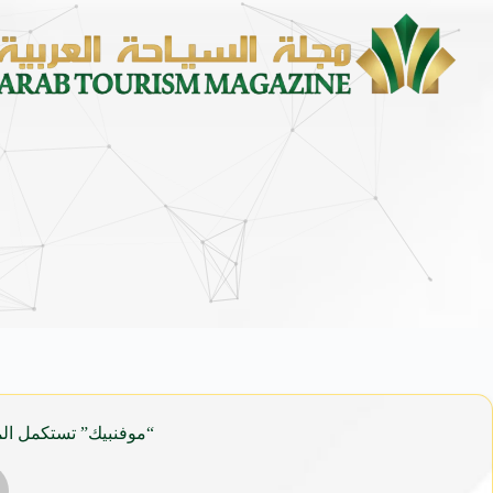
محمد يوسف ناغي للسيارات تطلق هيونداي فينيو ال
“موفنبيك” تستكمل المرحلة 