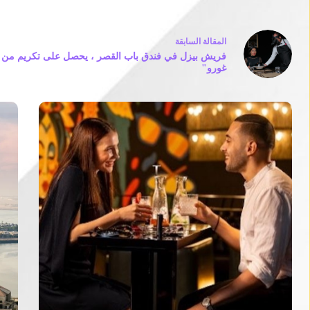
ال
مقالة
السابقة
فريش بيزل في فندق باب القصر ، يحصل على تكريم من 
غورو"