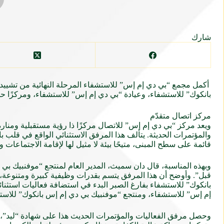
شارك
أكمل مجمع “بي دي إم إس” للاستشفاء المرحلة النهائية من تشييده
بانكوك” للاستشفاء، وعيادة “بي دي إم إس” للاستشفاء، ومركزًا حديثًا
مركز اتصال متقدّم
ويعد مركز “بي دي إم إس” للاتصال مركزًا ذا رؤية مستقبلية ومنار
قائمة على سطح المبنى، متيحًا بيئة لا مثيل لها لإقامة الاجتماعا
وبهذه المناسبة، قال دان سميث، المدير العام لمنتجع “موفنبيك ب
قبل”. وأوضح أن هذا المرفق يتسم بقدرات وظيفية كبيرة ومتنوعة، مؤ
بانكوك” للاستشفاء بفارغ الصبر البدء في استضافة فعاليات استثن
إم إس” للاستشفاء، ومنتجع “موفنبيك بي دي إم إس بانكوك” للاست
وحصل مرفق الفعاليات والمؤتمرات الحديث هذا على شهادة “ليد”، 