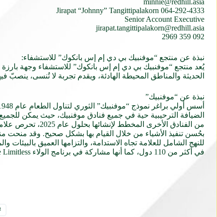
minnie@redhill.asia
064-292-4333 Jirapat “Johnny” Tangittipalakorn
Senior Account Executive
jirapat.tangittipalakorn@redhill.asia
092 359 2969
نبذة عن منتجع “موفنبيك بي دي إم إس بانكوك” للاستشفاء:
يُعد منتجع “موفنبيك بي دي إم إس بانكوك” للاستشفاء وجهة بارزة ف
الحديثة والمناطق المحيطة الهادئة، ويقدم تجربة لا تُنسى، ينصبّ فيه
نبذة عن “موفنبيك”
من الفنادق الأخرى
في أكثر من 110 دول، كما أنها مشاركة في برنامج الولاء ALL – Accor Live Limitless الذي يتيح الوصول إلى مجموعة واسعة من المكافآت والخدمات والتجارب.
#