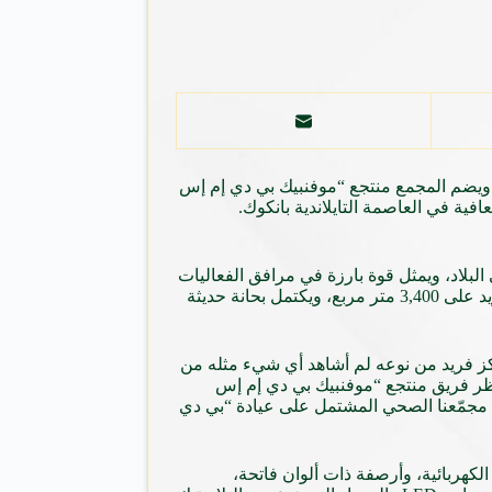
 ويضم المجمع منتجع “موفنبيك بي دي إم إس
افية في العاصمة التايلاندية بانكوك.
لبلاد، ويمثل قوة بارزة في مرافق الفعاليات
والمؤتمرات الحديثة. يتألف هذا المرفق الاستثنائي الواقع في قلب بانكوك، من قاعات اجتماعات ومعارض وفعاليات اجتماعية بمساحات تزيد على 3,400 متر مربع، ويكتمل بحانة حديثة
كز فريد من نوعه لم أشاهد أي شيء مثله من
نتظر فريق منتجع “موفنبيك بي دي إم إس
ء مجمّعنا الصحي المشتمل على عيادة “بي دي
هربائية، وأرصفة ذات ألوان فاتحة،