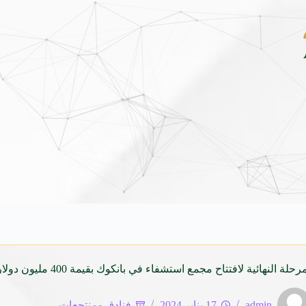
جديدة كلياً في جدة بارك .. تصميم جريء وتقنيات ذكية تعيد تعريف فئة الـ SUV المدمجة
النهائية لافتتاح مجمع استشفاء في بانكوك بقيمة 400 مليون دولار
admin
17 يناير 2024
فنادق ومنتجعات