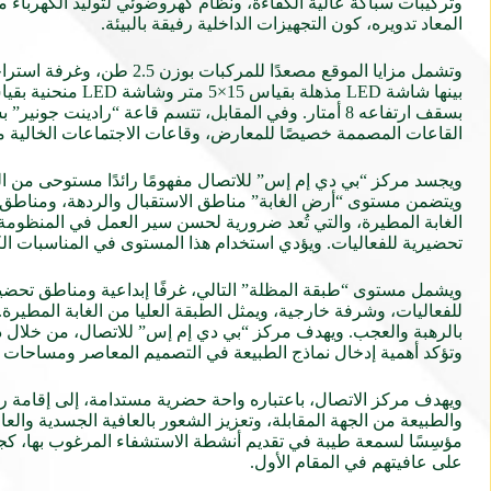
المعاد تدويره، كون التجهيزات الداخلية رفيقة بالبيئة.
وتشمل مزايا الموقع مصعدً
القاعات المصممة خصيصًا للمعارض، وقاعات الاجتماعات الخالية من
ويجسد مركز “بي دي إم إس” للاتصال مفهومًا رائدًا مستوحى من الطبق
ويتضمن مستوى “أرض الغابة” مناطق الاستقبال والردهة، ومناطق 
الغابة المطيرة، والتي تُعد ضرورية لحسن سير العمل في المنظوم
تحضيرية للفعاليات. ويؤدي استخدام هذا المستوى في المناسبات ال
ويشمل مستوى “طبقة المظلة” التالي، غرفًا إبداعية ومناطق تحضيري
للفعاليات، وشرفة خارجية، ويمثل الطبقة العليا من الغابة المطير
بالرهبة والعجب. ويهدف مركز “بي دي إم إس” للاتصال، من خلال دمج
وتؤكد أهمية إدخال نماذج الطبيعة في التصميم المعاصر ومساحات إ
والطبيعة من الجهة المقابلة، وتعزيز الشعور بالعافية الجسدية وال
مؤسِسًا لسمعة طيبة في تقديم أنشطة الاستشفاء المرغوب بها، كج
على عافيتهم في المقام الأول.