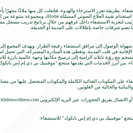
ء، بطريقة تعزز الاسترخاء والهدوء، فجُعلت كل منها ملاذًا مجهزًا بأ
الضيوف بجو هادئ يضمن لهم طاقة متجددة. وتتاح للضيوف إمكاني
الترتيب لتجربة الاستشفاء داخل غرفهم من خلال برنامج تدريب مسجل م
سهولة الوصول إلى مرافق استشفاء رفيعة الطراز. ويهدف المجمع إلى د
ء الإقامة في قلب المدينة. وتغطي هذه المبادرة المشتركة، التي تحمل 
 مع رؤية تايلاند الرامية إلى ترسيخ مكانتها وجهة عالمية بارزة للاست
 من أبرز الخدمات التي يقدمها منتجع “موفنبيك بي دي إم إس بانكوك
ء على المكونات الغذائية الكاملة والمكونات المتحصل عليها من مصادر
لنباتية والخالية من الغلوتين.