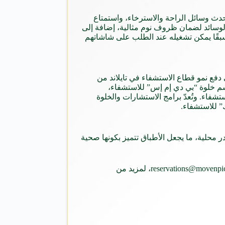
حدث وسائل الراحة والاسترخاء، واستمتاع
ة استخدام تقنية العلاج الصوتي المسمّاة iHome، ومجموعة متنوعة من الوسائد لضمان ظروف نوم مثالية، إضافة إلى
سبقًا يمكن تشغيله عند الطلب على شاشاتهم
فع نمو قطاع الاستشفاء في تايلاند من
اسم خلوة “بي دي إم إس” للاستشفاء،
شفاء. وتُعدّ برامج الاستشارات والخلوة
” للاستشفاء.
 محلية، ما يجعل الأطباق تتميز بكونها صحية
يمكن زيارة الموقع الإلكتروني www.movenpickbdmswellness.com أو الاتصال بفريق الحجوزات عبر البريد الإلكتروني reservations@movenpickbdmswellness.com، لمزيد من