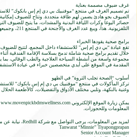
غرف ضيوف مصممة بعناية
تم تصميم الغرف في منتجع “موفنبيك بي دي إم إس بانكوك” للاستشفا
حصائر اليوغا وكرات اللياقة البدنية والمشدات، ما يتيح للضيوف 
التلفزيونية. هذا، ويبغ عدد الغرف والأجنحة في المنتجع 211، وجميعها تضم شرفات خاصة بإطلالات على المدينة أو الحديقة.
برامج صحية يقودها الخبراء
تقع عيادة “بي دي إم إس” للاستشفاء داخل المجمع، لتتيح للضيوف 
خلال تقديم برامج صحية شاملة تدمج بسلاسة الإقامة الفندقية أثنا
مجموعة واسعة من أنشطة السياحة العلاجية والطب الوقائي، بما ينسجم
المقدمة في الموقع على أيدي متخصصين خبراء في عيادة الاستشفاء،
أسلوب “الصحة تجلب الثروة” في الطهو
تركز المأكولات في منتجع “موفنبيك بي دي إم إس بانكوك” للاستشفا
وغنية بالنكهة، وتلبي مختلف الأذواق والتفضيلات، كالأطعمة الحلال وا
المعلومات وللحجوزات.
لمزيد من المعلومات، يرجى التواصل مع شركة Redhill، نيابة عن منتجع “موفنبيك بي دي إم إس بانكوك” للاستشفاء:
Tanwarat “Minnie” Tiyapongprapan
Senior Account Manager