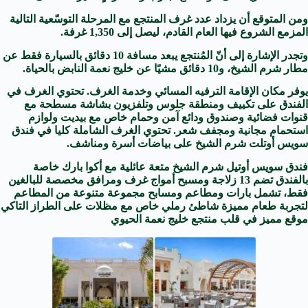
ومن المتوقع أن يزداد عدد غرف المنتجع مع المرحلة التوسّعية التالية
المزمع الشروع فيها العام القادم، ليصل إلى 1,350 غرفة.
وتجدر الإشارة إلى أنّ المُنتجع يبعد مسافة 10 دقائق بالسيارة فقط عن
مطار شرم الشيخ، و10 دقائق مشيًا عن خليج نعمة النابض بالحياة.
يوفر مكان الإقامة الترفيه المسائي وخدمة الغرف. تحتوي الغرف في
الفندق على تكييف ومنطقة جلوس وتلفزيون بشاشة مسطحة مع
قنوات فضائية وصندوق ودائع آمن وحمام خاص مع بيديت ولوازم
استحمام مجانية ومجفف شعر. تحتوي الغرف الشاملة كليا في فندق
سويس أوتلت شرم الشيخ على بياضات أسرة ومناشف.
فندق سويس أوتيل شرم الشيخ متعة عائلية مع أكوا بارك خاصة
بالفندق تضم 13 زلاجة ومسبح أمواج غرف ومرافق مخصصة للبالغين
فقط، تشمل بارات ومطاعم ومسابح مجموعة متنوعة من المطاعم
لتجربة طعام مميزة شاطئ رملي خاص مع مظلات على الطراز التاكي
موقع مميز في قلب منتجع خليج نعمة الحيوي