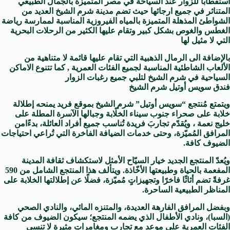
استقطاباً للزوار عند السياحة في مصر المتميزة بالجمال الطبيعي
المتناثر في جميع ارجائها حيث تضم مدينة شرم الشيخ العديد من
الشواطئ المذهلة المتميزة بالمياه الفيروزية المناسبة لممارسة رياضة
الغطس والغوص بشكل كبير وتقام عليها الكثير من الرحلات البحرية
التي لا مثيل لها
بالإضافة الى الرمال الذهبية التي تقام عليها قائمة لا متناهية من
الألعاب الشاطئية المناسبة لجميع الفئات العمرية , كما تتنوع الاماكن
السياحية في شرم الشيخ لتلبي جميع رغبات الزوار
فندق سويس أوتيل شرم الشيخ
ويتمتع مُنتجع “سويس أوتيل” شرم الشيخ بموقع فريد يمنحه إطلالة
خلابة على صحراء جنوب سيناء الخلّابة وجبالها الآسرة المطلة على
خليج نعمة ، ويُقدّم تجاربَ فريدة تُناسب جميع أفراد العائلة، بدءًامن
المرافق المُميّزة، وحتى خدمات الضيافة الفاخرة التي تُراعي احتياجات
الضيوف كافة.
ويُعدّ المنتجع الجديد خيار السيّاح الأمثل لاستكشاف ثقافة المدينة
المفعمة بالحياة وطبيعتها الأخّاذة. ويتألف هذا المنتجع الشامل من 590
غرفةً تضم أثاثًا فاخرًا وتجهيزاتٍ مُميّزة، فضلًا عن إطلالتها الخلابة على
المناظر الطبيعية الساحرة.
وبفضل المرافق الفارهة العديدة، والمتنزه المائي، والنادي الصحي
(السبا)، ونادي الأطفال الذي يضمه المنتجع؛ سيكون الضيوف من كافة
الفئات العمرية على موعد مع تجارب ومغامراتٍ مثيرة لا تنسى