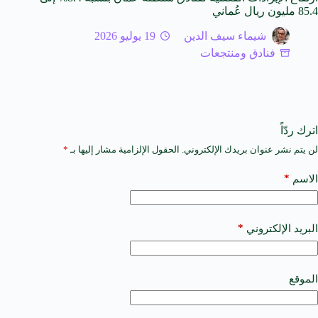
85.4 مليون ريال عُماني
شيماء سيف الدين
19 يوليو 2026
فنادق ومنتجعات
اترك ردّاً
لن يتم نشر عنوان بريدك الإلكتروني.
الحقول الإلزامية مشار إليها بـ
*
A
l
t
*
الاسم
e
r
n
a
*
البريد الإلكتروني
t
i
v
e
الموقع
: