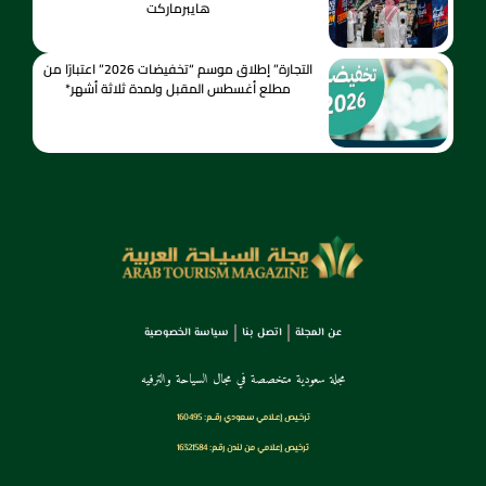
هايبرماركت
التجارة” إطلاق موسم “تخفيضات 2026” اعتبارًا من
مطلع أغسطس المقبل ولمدة ثلاثة أشهر*
عن المجلة
اتصل بنا
سياسة الخصوصية
مجلة سعودية متخصصة في مجال السياحة والترفيه
ترخـيص إعـلامي سـعودي رقــم: 160495
ترخيص إعلامي من لندن رقم: 16321584