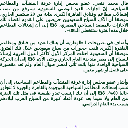
قال محمد فتحي، عضو مجلس إدارة غرفة المنشآت والمطاعم
السياحية، إنّ اجازات العيد الوطني للسعودية سترفع من نسب
إشغالات مطاعم وفنادق القاهرة الكبرى بداية من 20 سبتمبر الجاري،
موضحًا أن الآف السياح السعوديين حريصين على القدوم لقضاء تلك
الاجازات بالمقصد السياحي المصري، لافتًا إلى أن إشغالات المطاعم
خلال هذه الفترة ستتخطى الـ80%.
وأضاف في تصريحات لـ«الوطن»، أن هناك العديد من فنادق ومطاعم
القاهرة الكبرى تلقت حجوزات من سياح سعوديين خلال تلك الفترة،
موضحًا أن السعودية احتلت المركز الأول كأكثر الدول العربية إرسالًا
للسياح إلى مصر منذ بدء العام الجاري وحتى الآن، لافتًا إلى أن الحركة
السياحية الوافدة منها باتت تأتي لمصر طوال العام ولم تعد مقصورة
على فصل أو شهر معين.
وأشار عضو مجلس إدارة غرفة المنشآت والمطاعم السياحية، إلى أن
نسب إشغالات المطاعم السياحية الموجودة بالقاهرة والجيزة لا تتجاوز
حاليا 60%، لافتًا إلى أن تلك النسب تبدو طبيعية فى مثل تلك الفترة
من العام ولا سيما بعد عودة أعداد كبيرة من السياح العرب لبلادهم
بسبب بدء العام الدراسي.
الأوسام