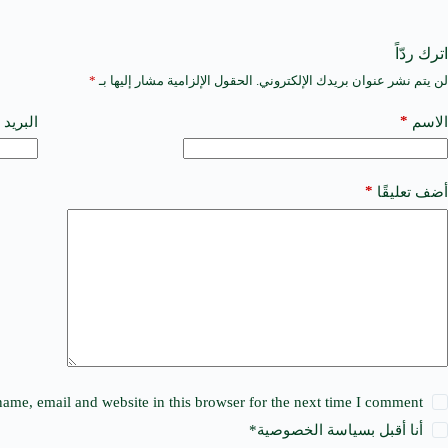
اترك ردّاً
لن يتم نشر عنوان بريدك الإلكتروني.
الحقول الإلزامية مشار إليها بـ
*
A
l
t
*
الاسم
البريد 
e
r
n
a
*
أضف تعليقًا
t
i
v
e
:
ame, email and website in this browser for the next time I comment.
أنا أقبل ب
سياسة الخصوصية
*