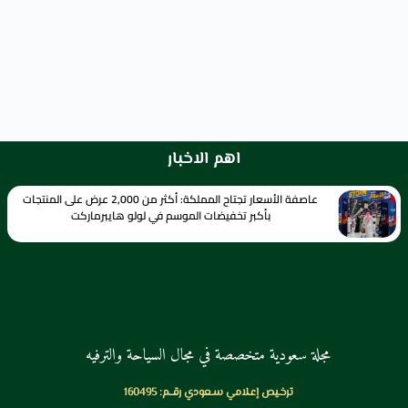
اهم الاخبار
عاصفة الأسعار تجتاح المملكة: أكثر من 2,000 عرض على المنتجات
بأكبر تخفيضات الموسم في لولو هايبرماركت
مجلة سعودية متخصصة في مجال السياحة والترفيه
ترخـيص إعـلامي سـعودي رقــم: 160495