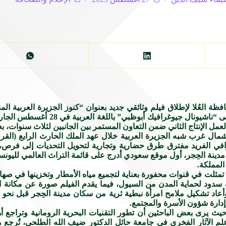
فظة العُلا لإطلاق فيلم وثائقي جديد بعنوان “كنوز الجزيرة العربية ال
ل غرب شبه الجزيرة العربية خلال عهد الملك الحارث الرابع (القرن ال
غرافي الفريد مفترق طرق حضارية وتجارية لتحويل التحديات إلى فرص،
ينة الحِجر، أول موقع سعودي أدرج على قائمة التراث العالمي لليونسك
المملكة.
اه، تمثلت في قنوات محفورة بعناية لتجميع مياه الأمطار وتخزينها في صه
 سدود لحماية المدن من السيول، فيما يقدم الفيلم صورة عن مكانة 
ا وأعاد تشكيل ملامح امرأة نبطية ثرية من سكان مدينة الحِجر قبل نح
دارة شؤون الأسرة والمجتمع.
 حيث يرى بعض الباحثين أن تطور التقنيات البحرية الرومانية وتراجع 
م الآثار الفخري في جامعة حائل الدكتور ضيف الله الطلحي، تُرجع هذا