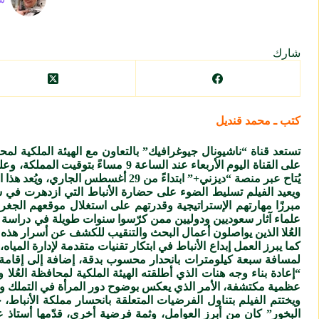
شارك
كتب ـ محمد قنديل
تستعد قناة “ناشيونال جيوغرافيك” بالتعاون مع الهيئة الملكية لمحا
يُتاح عبر منصة “ديزني+” ابتداءً من 29 أغسطس الجاري، ويُعد هذا العمل الإنتاج الثاني ضمن التعاون المستمر بين الجانبين لثلاث سنوات، بعد إنتاج أول تناول مملكة دادان.
ويعيد الفيلم تسليط الضوء على حضارة الأنباط التي ازدهرت في شما
مبرزًا مهارتهم الإستراتيجية وقدرتهم على استغلال موقعهم الج
علماء آثار سعوديين ودوليين ممن كرّسوا سنوات طويلة في دراسة مد
العُلا الذين يواصلون أعمال البحث والتنقيب للكشف عن أسرار هذه 
كما يبرز العمل إبداع الأنباط في ابتكار تقنيات متقدمة لإدارة المي
لمسافة سبعة كيلومترات بانحدار محسوب بدقة، إضافة إلى إقامة
“إعادة بناء وجه هنات الذي أطلقته الهيئة الملكية لمحافظة العُل
عظمية مكتشفة، الأمر الذي يعكس بوضوح دور المرأة في التملك وإ
ويختتم الفيلم بتناول الفرضيات المتعلقة بانحسار مملكة الأنباط،
البخور” كان من أبرز العوامل، وثمة فرضية أخرى، قدّمها أستاذ عل