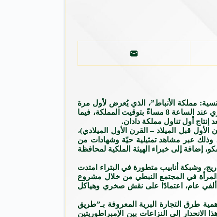
منسية: مملكة الأنباط”، الذي يُعرض لأول مرة
على القناة اليوم الأربعاء عند الساعة 9 مساءً بتوقيت المملكة، وعلى “ناشيونال جيوغرافيك أبوظبي” باللغة العربية في 28 أغسطس الجاري عند الساعة 8 مساءً بتوقيت المملكة، فيما
أول قبل الميلاد – القرن الأول الميلادي)،
 وذلك عبر مشاهد تمثيلية حيّة وشهادات من
و، إضافة إلى خبراء الهيئة الملكية لمحافظة
اريج، وشبكة أنابيب متطورة في البتراء امتدت
المرأة في المجتمع النبطي من خلال مشروع
و ألفي عام، اعتمادًا على نقش صخري وهياكل
أهمية طرق التجارة البرية المعروفة بـ”طريق
 الانحدار إلى النزاعات بين الإمبراطوريتين