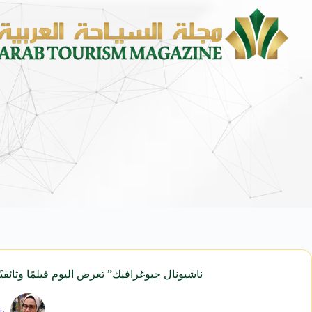
محمد يوسف ناغي للسيارات تطل
ناشيونال جيوغرافيك” تعرض اليوم فيلمًا وثائق
ش