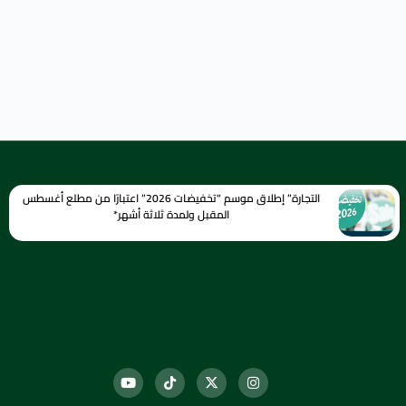
التجارة” إطلاق موسم “تخفيضات 2026” اعتبارًا من مطلع أغسطس
المقبل ولمدة ثلاثة أشهر*