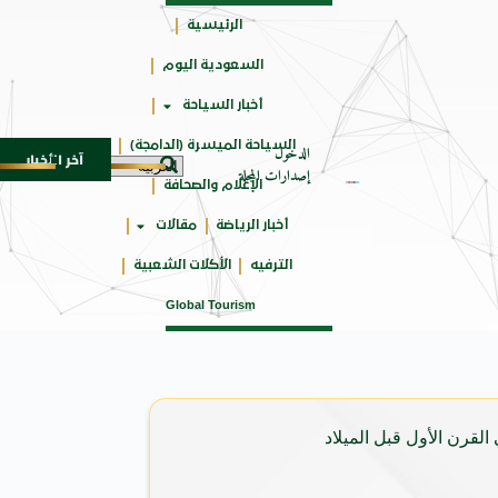
الرئيسية
السعودية اليوم
حائزة
أخبار السياحة
على
السياحة الميسرة (الدامجة)
الدخول
آخر الأخبار
ة الـ SUV المدمجة
سوماتيرام.. تجربة فريدة تجمع ب
7 أغسطس 2026
إصدارات المجلة
الإعلام والصحافة
أخبار الرياضة
مقالات
الترفيه
الأكلات الشعبية
Global Tourism
القرن الأول قبل الميلاد