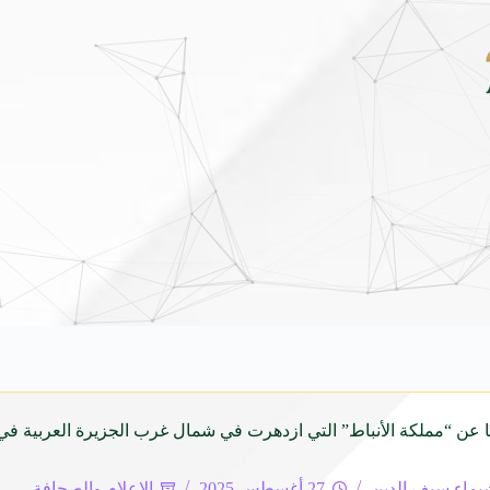
ق هيونداي فينيو الجديدة كلياً في جدة بارك .. تصميم جريء وتقنيات ذكية تعيد تعريف فئ
يًا عن “مملكة الأنباط” التي ازدهرت في شمال غرب الجزيرة العربية في 
يماء سيف الدين
27 أغسطس 2025
الإعلام والصحافة