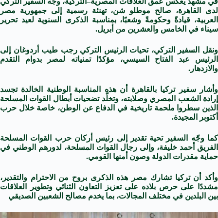
في مشهد يعكس عمق العلاقات المصرية–التركية، وجّه السفير التركي
لدى القاهرة، صالح موطلو شن، تهنئة رسمية إلى جمهورية مصر
العربية، قيادةً وحكومةً وشعبًا، بمناسبة الذكرى السنوية لعيد تحرير
سيناء في الخامس والعشرين من أبريل.
ونقل السفير التركي، تحيات الرئيس التركي رجب طيب أردوغان إلى
الرئيس عبد الفتاح السيسي، مؤكدًا تمنياته لمصر بدوام التقدم
والازدهار.
وأشار سفير تركيا بالقاهرة أن هذه المناسبة الوطنية الخالدة تجسد
إرادة الشعب المصري وصلابته، وتخلّد تضحيات أبطال القوات المسلحة
الذين سطروا ملحمة تاريخية في الدفاع عن الوطن، خاصة خلال حرب
أكتوبر المجيدة.
كما وجّه السفير تحية تقدير إلى رئيس أركان حرب القوات المسلحة
الفريق أحمد خليفة، وإلى رجال القوات المسلحة، لدورهم الوطني في
حماية مقدرات الدولة وصون أمنها القومي.
وأكد أن تركيا تشارك مصر هذه الذكرى بروح من الاحترام والتقدير،
مشددًا على حرص بلاده على تعزيز التعاون الثنائي وتطوير العلاقات
بين البلدين في مختلف المجالات، بما يخدم مصالح الشعبين الصديقي