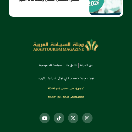
عن المجلة
اتصل بنا
سياسة الخصوصية
مجلة سعودية متخصصة في مجال السياحة والترفيه
ترخـيص إعـلامي سـعودي رقــم: 160495
ترخيص إعلامي من لندن رقم: 16321584