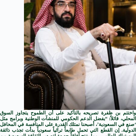
واختتم بن ظفرة تصريحه بالتأكيد على أن الطموح يتجاوز السوق
المحلي، قائلاً: “بفضل الدعم الحكومي للمنشآت الوطنية وبرامج مثل
‘صنع في السعودية’، أصبحنا نمتلك القدرة على المنافسة في المحافل
الدولية. إن القطع التي تحمل طابعاً تراثياً سعودياً بدأت تجذب ذائقة
المستهلك العالمي، مما يفتح آفاقاً جديدة لتصدير الثقافة السعودية من