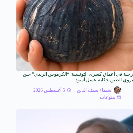
رحلة في أعماق كسرى التونسية: “الكرموس الزيدي” حين
يروي الطين حكاية عسل أسود
شيماء سيف الدين
5 أغسطس 2026
منوعات