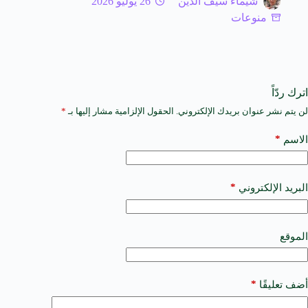
شيماء سيف الدين
26 يوليو 2026
منوعات
اترك ردّاً
لن يتم نشر عنوان بريدك الإلكتروني.
الحقول الإلزامية مشار إليها بـ
*
A
l
t
*
الاسم
e
r
n
a
*
البريد الإلكتروني
t
i
v
e
الموقع
:
*
أضف تعليقًا