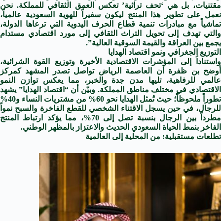
مقتنيات، بل هي ‘تحف تراثية’ تعكس العمق الثقافي للمملكة. نحن
نعمل على تطوير هذا المنتج ليكون سفيراً للهوية السعودية عالمياً،
تماشياً مع مبادرات تنمية قطاع الحرف اليدوية التي ترعاها الدولة،
والتي تهدف إلى تحويل التراث الثقافي إلى مورد اقتصادي مستدام
يجمع بين العراقة والقيمة السوقية العالية”.
التوزيع الجغرافي ونمو اقتصاد الهدايا
واستناداً إلى المؤشرات الاقتصادية الأخيرة وتوزيع القوة الشرائية،
أوضح بن ظفرة أن العاصمة الرياض تواصل تصدر المشهد كمركز
عالمي للرفاهية، تليها مدن جدة والخبر، مما يعكس توازن النمو
الاقتصادي في مختلف مناطق المملكة. وبيّن أن “اقتصاد الهدايا” يشهد
تطوراً ملحوظاً؛ حيث تُمثل الهدايا نحو 60% من مشتريات النساء و40%
للرجال، في حين يسجل الاقتناء الشخصي للقطع الفاخرة والسبح نمواً
مطرداً بين الرجال بنسبة تصل إلى 70%، مما يؤكد ارتباط المنتج
الفاخر بنمط الحياة السعودي الحديث والاعتزاز بالمظهر الوطني.
تطلعات مستقبلية: من المحلية إلى العالمية