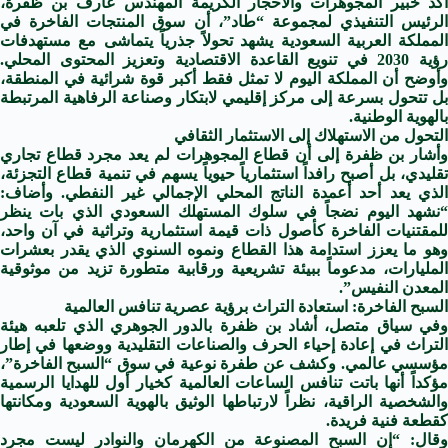
أكد خبير المجوهرات والأحجار الكريمة المهندس عارف بن ظفرة،
الرئيس التنفيذي لمجموعة “طاد”، أن سوق المنتجات الفاخرة في
المملكة العربية السعودية يشهد تحولاً جذرياً يتماشى مع مستهدفات
رؤية 2030 في تنويع القاعدة الاقتصادية وتعزيز المحتوى المحلي.
وأوضح أن المملكة اليوم لا تمثل فقط أكبر قوة شرائية في المنطقة،
بل تتحول بسرعة إلى مركز إقليمي لابتكار وصناعة الرفاهية المرتبطة
بالهوية الوطنية.
التحول من الاستهلاك إلى الاستثمار الثقافي
وأشار بن ظفرة إلى أن قطاع المجوهرات لم يعد مجرد قطاع تجاري
تقليدي، بل أصبح رافداً استثمارياً حيوياً يسهم في تنمية قطاع التجزئة،
الذي يعد أحد أعمدة الناتج المحلي الإجمالي غير النفطي. وأضاف:
“نشهد اليوم نضجاً في سلوك المستهلك السعودي الذي بات ينظر
للمقتنيات الفاخرة كأصول ذات قيمة استثمارية وتراثية في آن واحد،
وهو ما يعزز استدامة هذا القطاع ونموه السنوي الذي يقدر بعشرات
المليارات، مدعوماً ببيئة تشريعية ورقابية متطورة تزيد من موثوقية
المعدن النفيس”.
السبح الفاخرة: استعادة التراث برؤية عصرية تنافس العالمية
وفي سياق متصل، أشاد بن ظفرة بالدور الجوهري الذي تلعبه هيئة
التراث في إعادة إحياء الحرف والصناعات التقليدية ووضعها في إطار
مؤسسي عالمي. وكشف عن طفرة نوعية في سوق “السبح الفاخرة”،
مؤكداً أنها باتت تنافس الساعات العالمية كخيار أول للهدايا الرسمية
والشخصية الراقية، نظراً لارتباطها الوثيق بالهوية السعودية ومكانتها
كقطعة فنية فريدة.
وقال: “إن السبح المصنوعة من الكهرمان والنوادر ليست مجرد