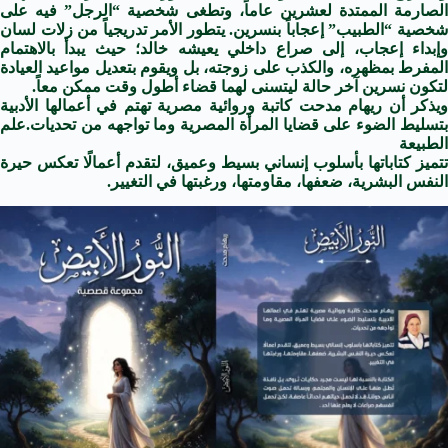
الصارمة الممتدة لعشرين عاماً، وتطغى شخصية “الرجل” فيه على
شخصية “الطبيب” إعجاباً بنسرين. يتطور الأمر تدريجياً من زلات لسان
وإبداء إعجاب، إلى صراع داخلي يعيشه خالد؛ حيث يبدأ بالاهتمام
المفرط بمظهره، والكذب على زوجته، بل ويقوم بتعديل مواعيد العيادة
لتكون نسرين آخر حالة ليتسنى لهما قضاء أطول وقت ممكن معاً.
ويذكر أن ريهام مدحت كاتبة وروائية مصرية تهتم في أعمالها الأدبية
بتسليط الضوء على قضايا المرأة المصرية وما تواجهه من تحديات.علم
الطبيعة
تتميز كتاباتها بأسلوب إنساني بسيط وعميق، لتقدم أعمالًا تعكس حيرة
النفس البشرية، ضعفها، مقاومتها، ورغبتها في التغيير.