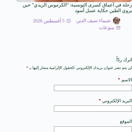
رحلة في أعماق كسرى التونسية: “الكرموس الزيدي” حين
يروي الطين حكاية عسل أسود
شيماء سيف الدين
5 أغسطس 2026
منوعات
اترك ردّاً
لن يتم نشر عنوان بريدك الإلكتروني.
الحقول الإلزامية مشار إليها بـ
*
A
l
t
*
الاسم
e
r
n
a
*
البريد الإلكتروني
t
i
v
e
الموقع
: