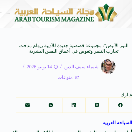
برة للأجيال
شركة توزيع وتسويق السيارات المحدودة تسلّط الضوء على سيارة HAVAL V7
8 أغسطس 2026
النور الأبيض”: مجموعة قصصية جديدة للأديبة ريهام مدحت
تحارب التنمر وتغوص في أعماق النفس البشرية
شيماء سيف الدين
14 يونيو 2026
منوعات
شارك
السياحة العربية