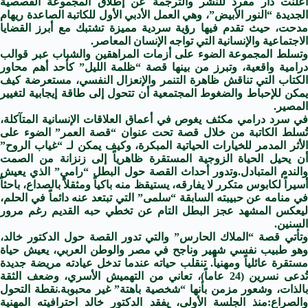
أعلنت دار مفرد للنشر والترجمة عن إطلاق المجموعة القصصية
الجديدة “النور الأبيض”، وهي العمل الأدبي الأول للكاتبة الصاعدة ريهام
مدحت، حيث تقدم فيها رؤية سردية مميزة تشتبك مع أبرز القضايا
الاجتماعية والإنسانية التي تواجه الإنسان المعاصر.
وتسلط المجموعة الضوء على أزمات المراهقين والشباب عبر قوالب
درامية واقعية، وتبرز من بينها قصة “ظلمة الليل” كأحد أهم محاور
الكتاب التي تناقش ظاهرة التنمر والإنعزال النفسي، مستعرضة كيف
يمكن للإحباط والضغوط المجتمعية أن تتحول إلى طاقة إيجابية لتغيير
المصير.
في سرد درامي مكثف يغوص في أعماق العلاقات الإنسانية المتآكلة،
تُسلط الكاتبة من خلال قصة تحت عنوان “قصة العمر” الضوء على
الأثر المدمر للخيارات الحياتية المبكرة، وكيف يمكن لـ “غياب الروح”
أن يحيل الحياة الزوجية المستقرة ظاهرياً إلى زنزانة من الصمت
والندم المتبادل.وتدور أحداث القصة حول البطل “رامي” الذي يعيش
أسيراً لكابوس متكرر لا يفارقه، يستيقظ منه باكياً ومثقلاً بالصداع، باحثاً
في منامه عن حبيبته السابقة “سلمى” التي تبتعد عنه دائماً في الحلم،
ليعكس المشهد عجز البطل التام عن تخطي حبه القديم رغم مرور
السنين.
وتأتي قصة “الملاك الحارس” والتي تدور القصة حول الدكتور خالد،
وهو طبيب نفسي شهير وناجح في مصر والوطن العربي، يعيش حياة
مستقرة عائلياً ومهنياً. تنقلب حياته عندما تدخل عيادته مريضة جديدة
تُدعى نسرين (24 عاماً)، تعاني من التهميش الأسري، وضعف الثقة
بالذات، وشعور مزمن بأنها “شخصية باهتة” غير محبوبة.نقطة التحول
والصراع:منذ الجلسة الأولى، يفقد الدكتور خالد احترافيته المهنية