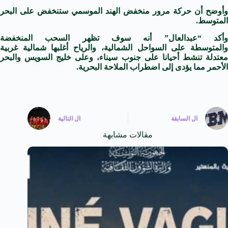
وأوضح أن حركة
مرور
منخفض الهند الموسمي ستنخفض
على
البحر
المتوسط.
أكد “
عبدالعال
” أنه سوف تظهر السحب المنخفضة
المتوسطة
على
السواحل الشمالية، والرياح أغلبها شمالية غربية
عتدلة تنشط أحيانا على
جنوب سيناء
، وعلى
خليج
السويس
والبحر
الأحمر
مما يؤدى
إلى
اضطراب الملاحة البحرية.
ال
السابقة
ال
التالية
مقالات مشابهة