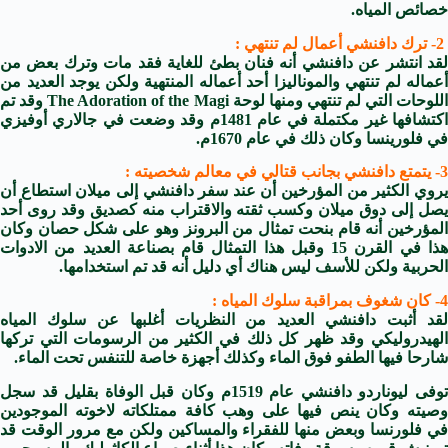
خصائص المياه.
2- ترك دافنشي أعمال لم تنتهي :
لقد انتشر عن دافنشي أنه فنان بطئ للغاية فقد مات وترك بعض من
أعماله لم تنتهي والموناليزا أحد أعماله المنتهية ولكن يوجد العديد من
اللوحات التي لم تنتهي ومنها لوحة The Adoration of the Magi وقد تم
اكتشافها غير مكتملة في عام 1481م وقد وضعت في جالاري أوفيزي
في فلورينسا وكان ذلك في عام 1670م.
3- يتمتع دافنشي بجانب قتالي في معالم شخصيته :
روي الكثير من المؤرخين أن عند سفر دافنشي إلى
ميلان
استطاع أن
يصل إلى دوق ميلان وكسب ثقته والاقتراب منه كصديق وقد روى أحد
المؤرخين أنه قام بنحت تمثال من البرونز وهو على شكل حصان وكان
هذا في القرن 15 وقبل هذا التمثال قام بصناعة العديد من الادوات
الحربية ولكن للأسف ليس هناك أي دليل أنه قد تم استخدامها.
4- كان شغوف بمراقبة سلوك المياه :
لقد أثبت دافنشي العديد من النظريات أغلبها عن سلوك المياه
الهيدروليكي وقد ظهر كل ذلك في الكثير من الرسومات التي تركها
شارحا فيها الطفو فوق الماء وكذلك أجهزة خاصة للتنفس تحت الماء.
توفى ليوناردو دافنشي عام 1519م وكان قبل الوفاة بقليل قد سجل
وصيته وكان ينص فيها على وهب كافة ممتلكاته لاخوته الموجودين
ي
فلورنسا
وبعض منها للفقراء والمساكين ولكن مع مرور الوقت قد