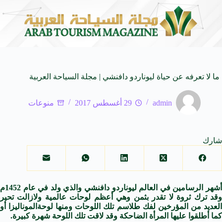
ـ SUV المدمجة
سوماتيرام.. تجربة فريدة تجمع بين ال
7 أغسطس 2026
ما لا تعرفه عن حياة ليوناردو دافنشي | مجلة السياحة العربية
admin
29 أغسطس 2017
منوعات
شارك
أشهر الرسامين في العالم ليوناردو دافنشي والذي ولد في عام 1452م
وقد ترك ثروة لا تقدر بثمن وهي أعظم لوحات عالمية ولازالت تحير
لعديد من المؤرخين لفك طلاسم تلك اللوحات ومنها لوحة
الموناليزا
أو
كما أطلقوا عليها المرأة الضاحكة وقد لاقت تلك اللوحة شهرة كبيرة.