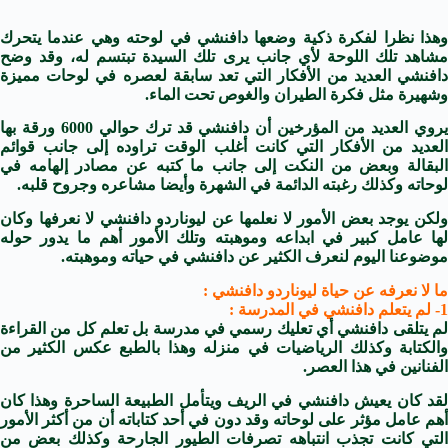
وهذا نظرا لفكرة ذكية وضعها دافنشي في لوحته وهي عندما يتحرك
مشاهد تلك اللوحة لأي جانب يرى تلك السيدة تبتسم له، وقد وضح
دافنشي العديد من الأفكار التي تعد سابقة لعصره في لوحات مميزة
وشهيرة مثل فكرة الطيران والغوص تحت الماء.
يروي العديد من المؤرخين أن دافنشي قد ترك حوالي 6000 ورقة بها
العديد من الأفكار التي كانت أغلب الوقت تراوده إلى جانب قوائم
البقالة وبعض من النكت إلى جانب ما كتبه عن مصادر إلهامه في
لوحاته وكذلك رغبته الدائمة في الشهرة وأيضا مشاعره وجروح قلبه.
لكن يوجد بعض الأمور لا نعلمها عن
ليوناردو دافنشي
لا نعرفها وكان
لها عامل كبير في ابداعه وموهبته وتلك الأمور أهم ما يدور حوله
موضوعنا اليوم لنعرف الكثير عن دافنشي في حياته وموهبته.
ما لا نعرفه عن حياة ليوناردو دافنشي :
1- لم يتعلم دافنشي في المدرسة :
لم يتلقى دافنشي أي تعليك رسمي في مدرسة بل تعلم كل من القراءة
والكتابة وكذلك الرياضيات في منزله وهذا بالطبع عكس الكثير من
الفنانين في هذا العصر.
لقد كان يعيش دافنشي في الريف ويتأمل الطبيعة الساحرة وهذا كان
أهم عامل مؤثر على لوحاته وقد دون في أحد كتاباته أن من أكثر الأمور
لتي كانت تجذب انتباهه تصرفات
الطيور الجارحة
وكذلك بعض من