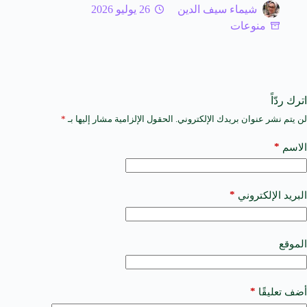
شيماء سيف الدين
26 يوليو 2026
منوعات
اترك ردّاً
لن يتم نشر عنوان بريدك الإلكتروني.
الحقول الإلزامية مشار إليها بـ
*
A
l
t
*
الاسم
e
r
n
a
*
البريد الإلكتروني
t
i
v
e
الموقع
:
*
أضف تعليقًا