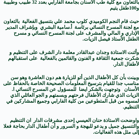
بالتعاون مع كلية طب الأسنان بجامعة الفارابي بعدد 32 طبيب وطبيبة
و100طفل يتيم
حيث قام النجم الكوميدي كلوب محمد علي بتنسيق الفعالية بالتعاون
مع لجنة المسرح النسائي برئاسة أ.سامية البشري وبإشراف المدير
الإداري و المالي والمشرف على لجنة المسرح النسائي و مسرح
الطفل الأستاذ فيصل الزيات.
وأثنت الاستاذة وجدان عبدالقادر معلمة دار الشرف على التنظيم و
شكرت جمعية الثقافة و الفنون والقائمين بالفعالية على استقبالهم
لأطفال الدار.
وبينت بأن كل الأطفال الذين أتو للزيارة هم دون العاشرة وهو سن
مناسب جدا للقيام بترسيخ المعلومات الصحيحة الخاصة بالحفاظ على
الأسنان وتوجهت بالشكر ايضا للمسؤول عن المسرح النسائي ا.
الزيات الذي شارك الأطفال فرحتهم وبسمتهم و الجو العائلي الذي
لمسوه من قبل المتطوعين من كلية الفارابي وجميع المشاركين في
التنظيم.
واوضحت الاستاذة حنان العيسي إحدى مشرفات الدار ان التنظيم
والتنسيق جميل و يدعو للبهجة و السرور و أن أطفال الدار بحاجة فعلا
إلى مثل هذه الفعاليات.