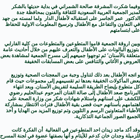
وفيما شكرت المشرفة صالحة الشمراني في بداية حديثها بالشكر
لمدير الجمعية العربية السعودية للثقافة والفنون بمحافظة جدة
الدكتور عمر الجاسر على استقباله لأطفال الدار ولما لمسته من جهد
في التعاون والتفاعل مع الأطفال وترسيخ المعلومات الاولية للحفاظ
على ابتسامتهم
وبين اروقة الجمعية قاموا المتطوعين والمتطوعات من كلية الفارابي
بتوزيع البالونات على الأطفال والتعرف عليهم من خلال أحاديث عامة
متعلقة بالأسنان٬ ثم توجهوا جميعهم إلى مسرح الجمعية لمشاهدة بعض
العروض و الأغاني والتنافس على بعض المسابقات الخفيفة
و اتجه الأطفال بعد ذلك لتناول وجبة من المعجنات الصحية وتوزيع
بعض المأكولات الخفيفة بعدها تم تقسيمهم إلى مجموعات حيث قام
كل متطوع بإيضاح الطريقة السليمة لتفريش الأسنان. وبعد انتهاء
البرنامج صعد الأطفال إلى صالة الفنان المرحوم عبدالحليم رضوي
للكشف على اسنانهم واستلام شهادات شكر من وزارة الصحة على
اهتمامهم بأسنانهم حيث قضى بقية الأطفال فترات الانتظار بمشاركة
الأطباء المتعاونين الرسم و التلوين وتم توزيع المزيد من الهدايا و أخذ
الجميع الصور الجماعية التذكارية.
وقد أكد ماجد زيدان احد المتطوعين في الفعالية أن الفكرة كانت
للزميلة وجدان خان كدعم للأيتام و أنها بصفتها عضوة في لجنة المسرح