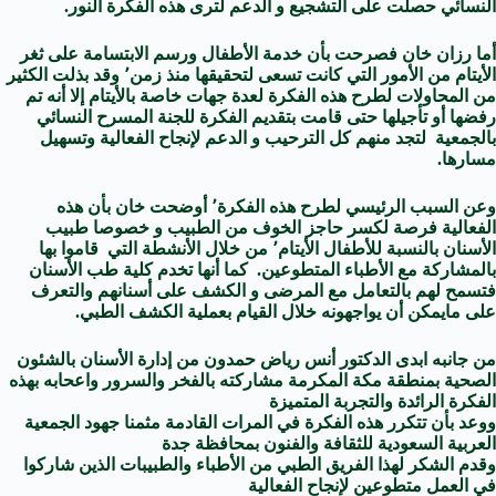
النسائي حصلت على التشجيع و الدعم لترى هذه الفكرة النور.
أما رزان خان فصرحت بأن خدمة الأطفال ورسم الابتسامة على ثغر
الأيتام من الأمور التي كانت تسعى لتحقيقها منذ زمن٬ وقد بذلت الكثير
من المحاولات لطرح هذه الفكرة لعدة جهات خاصة بالأيتام إلا أنه تم
رفضها أو تأجيلها حتى قامت بتقديم الفكرة للجنة المسرح النسائي
بالجمعية لتجد منهم كل الترحيب و الدعم لإنجاح الفعالية وتسهيل
مسارها.
وعن السبب الرئيسي لطرح هذه الفكرة٬ أوضحت خان بأن هذه
الفعالية فرصة لكسر حاجز الخوف من الطبيب و خصوصا طبيب
الأسنان بالنسبة للأطفال الأيتام٬ من خلال الأنشطة التي قاموا بها
بالمشاركة مع الأطباء المتطوعين. كما أنها تخدم كلية طب الأسنان
فتسمح لهم بالتعامل مع المرضى و الكشف على أسنانهم والتعرف
على مايمكن أن يواجهونه خلال القيام بعملية الكشف الطبي.
من جانبه ابدى الدكتور أنس رياض حمدون من إدارة الأسنان بالشئون
الصحية بمنطقة مكة المكرمة مشاركته بالفخر والسرور واعحابه بهذه
الفكرة الرائدة والتجربة المتميزة
ووعد بأن تتكرر هذه الفكرة في المرات القادمة مثمنا جهود الجمعية
العربية السعودية للثقافة والفنون بمحافظة جدة
وقدم الشكر لهذا الفريق الطبي من الأطباء والطبيبات الذين شاركوا
في العمل متطوعين لإنجاح الفعالية