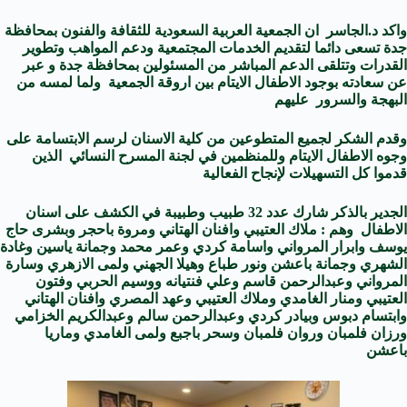
واكد د.الجاسر ان الجمعية العربية السعودية للثقافة والفنون بمحافظة
جدة تسعى دائما لتقديم الخدمات المجتمعية ودعم المواهب وتطوير
القدرات وتتلقى الدعم المباشر من المسئولين بمحافظة جدة و عبر
عن سعادته بوجود الاطفال الايتام بين اروقة الجمعية ولما لمسه من
البهجة والسرور عليهم
وقدم الشكر لجميع المتطوعين من كلية الاسنان لرسم الابتسامة على
وجوه الاطفال الايتام وللمنظمين في لجنة المسرح النسائي الذين
قدموا كل التسهيلات لإنجاح الفعالية
الجدير بالذكر شارك عدد 32 طبيب وطبيبة في الكشف على اسنان
الاطفال وهم : ملاك العتيبي وافنان الهتاني ومروة باحجر وبشرى حاج
يوسف وابرار المرواني واسامة كردي وعمر محمد وجمانة ياسين وغادة
الشهري وجمانة باعشن ونور طباع وهيلا الجهني ولمى الازهري وسارة
المرواني وعبدالرحمن قاسم وعلي فنتيانه ووسيم الحربي وفتون
العتيبي ومنار الغامدي وملاك العتيبي وعهد المصري وافنان الهتاني
وابتسام دبوس وبيادر كردي وعبدالرحمن سالم وعبدالكريم الخزامي
ورزان فلمبان وروان فلمبان وسحر باجبع ولمى الغامدي وماريا
باعشن