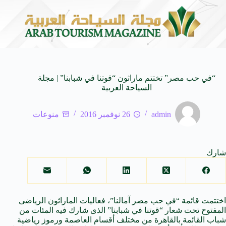
عابرة للأجيال
شركة توزيع وتسويق السيارات المحدودة تسلّط الضوء على سيارة AL V7
8 أغسطس 2026
“في حب مصر” تختتم ماراثون “قوتنا في شبابنا” | مجلة
السياحة العربية
admin
26 نوفمبر 2016
منوعات
شارك
اختتمت قائمة “
في
حب مصر آمالنا”، فعاليات الماراثون الرياضى
المفتوح تحت شعار “قوتنا
في
شبابنا” الذى شارك فيه المئات من
شباب القائمة بالقاهرة من مختلف أقسام العاصمة ورموز رياضية