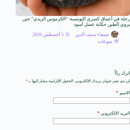
رحلة في أعماق كسرى التونسية: “الكرموس الزيدي” حين
يروي الطين حكاية عسل أسود
شيماء سيف الدين
5 أغسطس 2026
منوعات
اترك ردّاً
لن يتم نشر عنوان بريدك الإلكتروني.
الحقول الإلزامية مشار إليها بـ
*
A
l
t
*
الاسم
e
r
n
a
*
البريد الإلكتروني
t
i
v