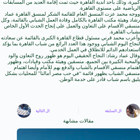
كبيرة
، وذلك بأحد أندية القاهرة حيث تمت إقامة العديد من
المسابقات
الرياضية
على
مستوى القاهرة.
ووجه محمد عزت المنسق العام للقائمة الشكر لمنسق القاهرة عماد
رشاد وهيئة مكتب القاهرة بالكامل وقادة العمل الشبابي بالقائمة، وكل
منسقي الأقسام
على
التعاون
والعمل على إنجاح الحدث الأول الخاص
بشباب القاهرة.
وأعرب محمد قرني مسئول قطاع القاهرة الكبرى بالقائمة عن سعادته
لنجاح اليوم الشبابي ووجود هذا العدد الرائع من شباب القاهرة بما يؤكد
استعدادهم الدائم للانطلاق في العمل الخدمي.
وقال عماد رشاد: النجاح الحقيقي اليوم هو ظهور روح
التعاون
والود
والمحبة
الكبيرة
بين الجميع، منسقين وهيئة مكتب وقيادات، وظهور
اهتمام منسقي الأقسام بالشباب والدفع بهم للأمام وأيضا اهتمام
منسقي الشباب بظهور قائمة “
في حب مصر
آمالنا” للمحليات بشكل
يليق باسم شباب قادر على خدمة الوطن.
ال
السابقة
ال
التالية
مقالات مشابهة