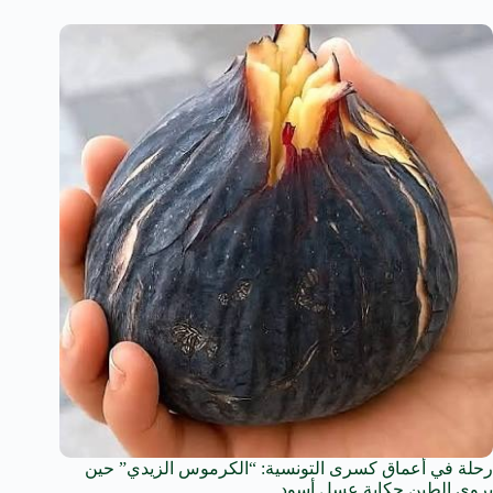
رحلة في أعماق كسرى التونسية: “الكرموس الزيدي” حين
يروي الطين حكاية عسل أسود