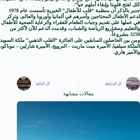
كلل لفتح قلوبنا وإبقاء أملهم حياً”.
جدير بالذكر أن منظمة “قلب للأطفال” الخيرية تأسست عام 1978
لدعم الأطفال المحتاجين وأسرهم في ألمانيا وأوروبا والعالم، وتركز
في عملها على تقديم وجبات الطعام للفقراء والرعاية الصحية للأطفال
والتعليم ومشاريع الرياضة والشباب، وقدمت الدعم للآن لأكثر من
3250 مشروعاً.
ومن بين الحاصلين السابقين على الجائزة “القلب الذهبي” ملكة السويد
الملكة سيلفيا، الأميرة ميت ماريت – النرويج، الأميرة شارلين – موناكو،
والأمير هاري.
ال
السابقة
ال
التالية
مقالات مشابهة