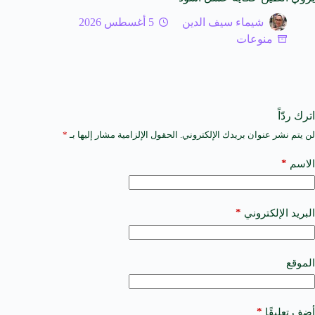
شيماء سيف الدين
5 أغسطس 2026
منوعات
اترك ردّاً
لن يتم نشر عنوان بريدك الإلكتروني.
الحقول الإلزامية مشار إليها بـ
*
A
l
t
*
الاسم
e
r
n
a
*
البريد الإلكتروني
t
i
v
e
الموقع
:
*
أضف تعليقًا