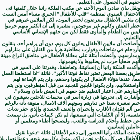
حقهم في الحصول على التعليم.
ونقل بيان صادر، اليوم اﻷحد، عن مكتب الملكة رانيا خلال كلمتها فى
الاحتفال السنوي لمنظمة “قلب للأطفال” الخيري مساء أمس السبت
إن ملايين الأطفال معرضون لخطر الموت، لكن الملايين غيرهم في
خطر العيش وكأنهم غير موجودين، مشيرة إلى أن الكثير منهم حرموا
ليس من الطعام والمأوى فقط لكن من حقهم الإنساني الأساسي
بالتعليم.
وأضافت أن ملايين الأطفال يعانون كل يوم، دون أن يراهم أحد، ينقلون
بازدحام في شاحنات وقوارب مطاطية هربا من القنابل على منازلهم
ومدارسهم، وأعطت أمثلة على معاناة الأطفال في مناطق النزاع مبينة
أنهم ضحايا حرب لم يطلبوها ولا يفهمونها.
وأكدت الملكة رانيا أن إنسانيتنا، وتعاطفنا، وقدرتنا على السير في
طريق بعضنا البعض تعتبر نقاط قوتنا الأكبر”، قائلة “اذا استطعنا العمل
معاً، عندها هؤلاء الاطفال لن يكونوا وحدهم، ولن يتم الإساءة لهم
أواستغلالهم، ولن يكونوا قابلين للتجنيد من قبل المتطرفين، ولن يتم
إجبارهم على اعتبار التعليم ضد حقهم في العيش بأمان وسلام”.
وأشارت إلى تجربتها في زيارة أسر في مخيمات للاجئين يعيشون في
خيم صغيرة بعيدا عن ديارهم وبيوتهم آلاف الاميال، منوهة بأنه بالرغم
من ألم فقدان الأقارب والجيران والعنف الجسدي والذي حفر ندبات
نفسية، إلا أن الكلمات التي سمعتها، لم تكن كلمات يأس، بل سمعت
عن خطط وأحلام للدراسة واللعب، وليصبحوا أطباء ومعلمين أو
عاملين إنسانيين.
ودعت الملكة رانيا الحضور إلى دعم الأطفال قائلة “دعونا نقول
للأطفال في كل مكان: نحن نراكم. وغداً، وكل يوم يتبعه، دعونا نعمل بلا