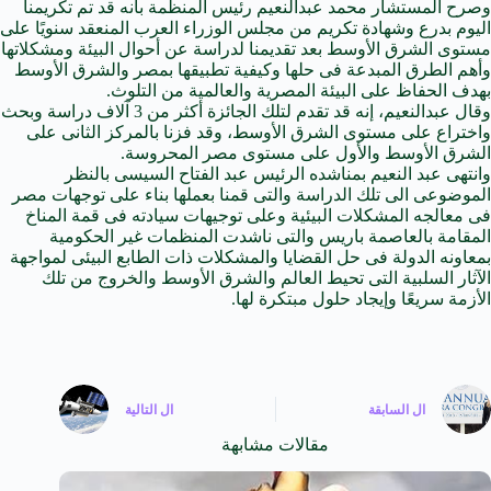
وصرح المستشار محمد عبدالنعيم رئيس المنظمة بأنه قد تم تكريمنا
اليوم بدرع وشهادة تكريم من مجلس الوزراء العرب المنعقد سنويًا على
مستوى الشرق الأوسط بعد تقديمنا لدراسة عن أحوال البيئة ومشكلاتها
وأهم الطرق المبدعة فى حلها وكيفية تطبيقها بمصر والشرق الأوسط
بهدف الحفاظ على البيئة المصرية والعالمية من التلوث.
وقال عبدالنعيم، إنه قد تقدم لتلك الجائزة أكثر من 3 آلاف
دراسة
وبحث
واختراع على مستوى الشرق الأوسط، وقد فزنا بالمركز الثانى على
الشرق الأوسط والأول على مستوى مصر المحروسة.
وانتهى عبد النعيم بمناشده الرئيس عبد الفتاح السيسى بالنظر
الموضوعى الى تلك الدراسة والتى قمنا بعملها بناء على توجهات مصر
فى معالجه المشكلات البيئية وعلى توجيهات سيادته فى قمة المناخ
المقامة بالعاصمة باريس والتى ناشدت المنظمات غير الحكومية
بمعاونه الدولة فى حل القضايا والمشكلات ذات الطابع البيئى لمواجهة
الآثار السلبية التى تحيط العالم والشرق الأوسط والخروج من تلك
الأزمة سريعًا وإيجاد حلول مبتكرة لها.
ال
السابقة
ال
التالية
مقالات مشابهة