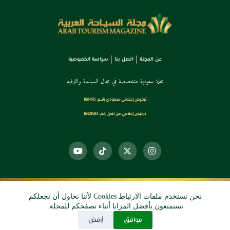
عن المجلة
اتصل بنا
سياسة الخصوصية
مجلة سعودية متخصصة في مجال السياحة والترفيه
ترخـيص إعـلامي سـعودي رقــم: 160495
ترخيص إعلامي من لندن رقم: 16321584
نحن نستخدم ملفات الارتباط Cookies لأننا نحاول أن نجعلكم
© 2026 دي آرو الرقمي
تستمتعون بأفضل المزايا أثناء تصفحكم للمجلة.
موافق
أرفض
جميع الحقوق محفوظة.