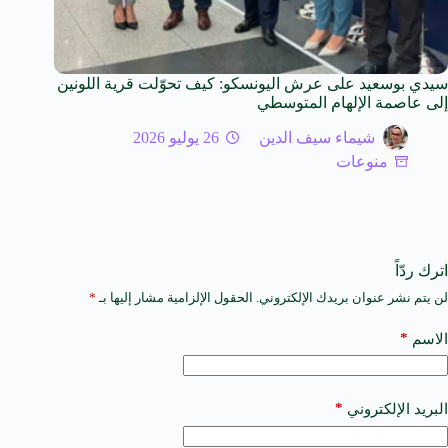
سيدي بوسعيد على عرش اليونسكو: كيف تحوّلت قرية اللونين
إلى عاصمة الإلهام المتوسطي
شيماء سيف الدين
26 يوليو 2026
منوعات
اترك ردّاً
لن يتم نشر عنوان بريدك الإلكتروني.
الحقول الإلزامية مشار إليها بـ
*
A
l
t
*
الاسم
e
r
n
a
*
البريد الإلكتروني
t
i