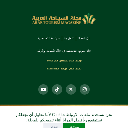
عن المجلة
اتصل بنا
سياسة الخصوصية
مجلة سعودية متخصصة في مجال السياحة والترفيه
ترخـيص إعـلامي سـعودي رقــم: 160495
ترخيص إعلامي من لندن رقم: 16321584
نحن نستخدم ملفات الارتباط Cookies لأننا نحاول أن نجعلكم
© 2026 دي آرو الرقمي
تستمتعون بأفضل المزايا أثناء تصفحكم للمجلة.
موافق
أرفض