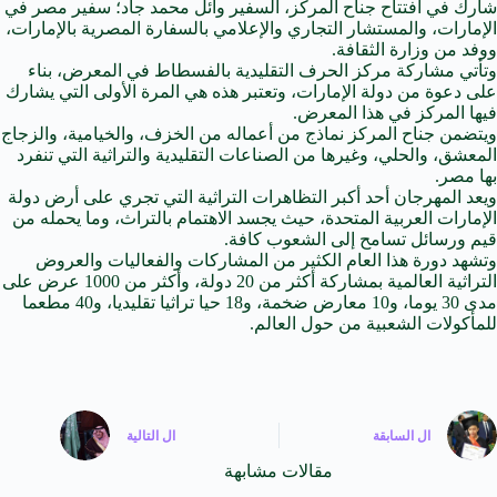
شارك في افتتاح جناح المركز،
السفير
وائل محمد جاد؛
سفير
مصر في
الإمارات، والمستشار التجاري والإعلامي بالسفارة المصرية بالإمارات،
ووفد من وزارة الثقافة.
وتأتي مشاركة مركز الحرف التقليدية بالفسطاط في المعرض، بناء
على دعوة من دولة الإمارات، وتعتبر هذه هي المرة الأولى التي يشارك
فيها المركز في هذا المعرض.
ويتضمن جناح المركز نماذج من أعماله من الخزف، والخيامية، والزجاج
المعشق، والحلي، وغيرها من الصناعات التقليدية والتراثية التي تنفرد
بها مصر.
ويعد المهرجان أحد أكبر التظاهرات التراثية التي تجري على أرض دولة
الإمارات العربية المتحدة، حيث يجسد الاهتمام بالتراث، وما يحمله من
قيم ورسائل تسامح إلى الشعوب كافة.
وتشهد دورة هذا العام الكثير من المشاركات والفعاليات والعروض
التراثية العالمية بمشاركة أكثر من 20 دولة، وأكثر من 1000 عرض على
مدى 30 يوما، و10 معارض ضخمة، و18 حيا تراثيا تقليديا، و40 مطعما
للمأكولات الشعبية من حول العالم.
ال
السابقة
ال
التالية
مقالات مشابهة