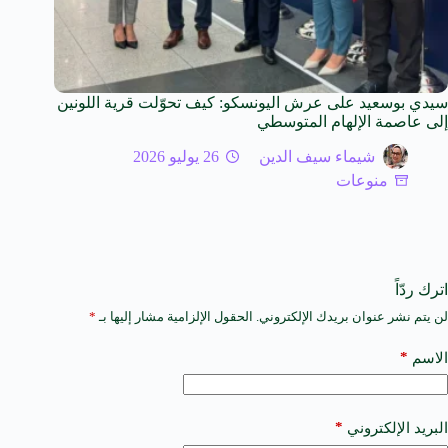
سيدي بوسعيد على عرش اليونسكو: كيف تحوّلت قرية اللونين
إلى عاصمة الإلهام المتوسطي
شيماء سيف الدين
26 يوليو 2026
منوعات
اترك ردّاً
لن يتم نشر عنوان بريدك الإلكتروني.
الحقول الإلزامية مشار إليها بـ
*
A
l
t
*
الاسم
e
r
n
a
*
البريد الإلكتروني
t