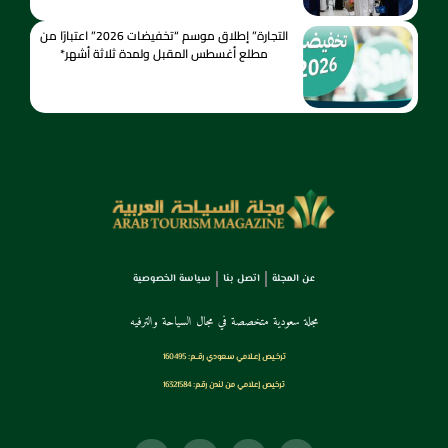
التجارة” إطلاق موسم “تخفيضات 2026” اعتبارًا من
مطلع أغسطس المقبل ولمدة ثلاثة أشهر*
عن المجلة
اتصل بنا
سياسة الخصوصية
مجلة سعودية متخصصة في مجال السياحة والترفيه
ترخـيص إعـلامي سـعودي رقــم: 160495
ترخيص إعلامي من لندن رقم: 16321584