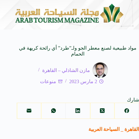
ياحي في المتوسط
جوائز أثر تضيف فئة “أفضل حملة رياضية” في نسخته
6 أغسطس 2026
مواد طبيعية لصنع معطر الجو ولـ”طرد” أي رائحة كريهة في
الحمام
مازن الشاذلي – القاهرة
2 مارس 2023
منوعات
شارك
القاهرة _ السياحة العربية