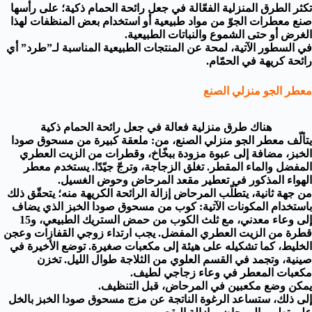
تكثر الطرق المنزلية الفعّالة في جعل رائحة الحمام ذكية؛ على رأسها
صنع معطرات الجوّ من مواد طبيعية أو استخدام بعض المنظفات لهذا
الغرض أو حتى الشموع والنباتات الطبيعية.
في السطور الآتية، لمحة عن المنتجات الطبيعية المناسبة لـ”طرد” أي
رائحة كريهة في الحمّام.
معطر الجو منزلي الصنع
هناك طرق منزلية فعالة في جعل رائحة الحمام ذكية
يتألّف معطر الجو منزلي الصنع، من: ملعقة كبيرة من مسحوق صودا
الخبز، مضافة إلى عبوة مزودة ببخّاخ، وقطرات من الزيت العطري
المفضل والماء المقطر. تغلق الزجاجة، وترجّ جيّدًا. يستخدم معطر
الهواء المذكور في تعطير مقعد المرحاض وحوض الغسيل.
من جهة ثانية، يتطلّب المرحاض إزالة الرائحة الكريهة منه؛ يتحقّق ذلك
باستخدام المكونات الآتية: كوب من مسحوق صودا الخبز الذي يضاف
إلى وعاء معدني، مع ثلث الكوب من حمض الستريك الطبيعي، و15
قطرة من الزيت العطري المفضل. يجب ارتداء زوجي القفازات وعجن
الخليط، كما تشكيله على هيئة إلى مكعبات صغيرة. توضع الأخيرة في
صينية، وتجمد في القسم العلوي من الثلاجة طوال الليل. تخزن
مكعبات المعطر في وعاء زجاجي لطيف.
يمكن وضع مكعبين في المرحاض، قبل التنظيف.
إلى ذلك، ستساعد الرغوة الناتجة عن مزج مسحوق صودا الخبز بالخل