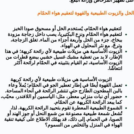
على تطهير المرحاض وإزالة البقع.
الخل والزيوت الطبيعية والقهوة لتعقيم هواء الحمّام
لتعقيم هواء الحمّام، يُستخدم الخل أو مسحوق صودا الخبز
لتعقيم هواء الحمّام ونزع البكتيريا، يصب داخل زجاجة مزودة
ببخاخ، جزء من
الخل
وأربعة أجزاء من الماء. تغلق الزجاجة،
وترجّ، مع نثر المحلول في الهواء.
الزيوت الأساسية هي مزيلات طبيعية لأي رائحة كريهة؛ في هذا
الإطار، لا بد من تغطية مشبك غسيل خشبي ببضع قطرات من
الزيوت الأساسية، ثم القيام بتثبيته في الحمّام لرائحة أكثر
انتعاشًا.
الزيوت الأساسية هي مزيلات طبيعية لأي رائحة كريهة
تعمل القهوة أيضًا في إطار تعطير الجو في الحمّام؛ يُملأ وعاء
بالبن المطحون الطازج حتى تنتشر الرائحة في أنحاء المساحة.
حضور أي نبات منزلي معطّر، مثل: الياسمين أو اللافندر، محبّب،
كما يبعد الرائحة الكريهة عن الحمّام.
الشموع الطبيعية المعطرة تقوم بتحييد الرائحة الكريهة. لذا،
تُشعل شمعة طبيعية مصنوعة من شمع النحل أو جوز الهند أو
الصويا، في الحمام. إلى ذلك، قد يهمّك الاطلاع على كيفية
تنقية
الهواء
في المنزل والتخلص من السموم؟