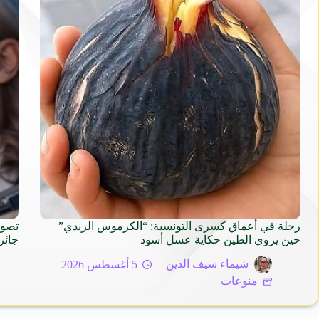
رحلة في أعماق كسرى التونسية: “الكرموس الزيدي”
تصوي
حين يروي الطين حكاية عسل أسود
جائر
شيماء سيف الدين
5 أغسطس 2026
منوعات