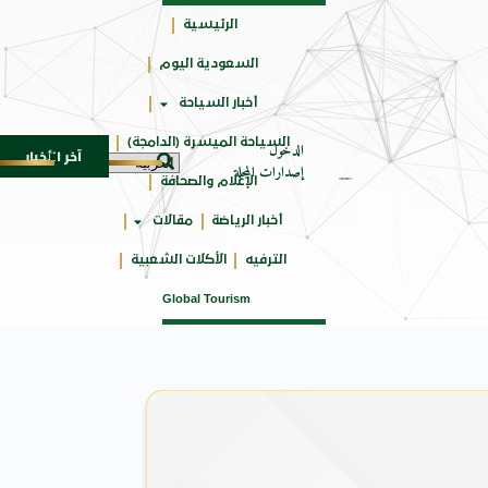
الرئيسية
السعودية اليوم
حائزة
أخبار السياحة
على
السياحة الميسرة (الدامجة)
الدخول
آخر الأخبار
ة الـ SUV المدمجة
سوماتيرام.. تجربة فريدة تجمع ب
7 أغسطس 2026
إصدارات المجلة
الإعلام والصحافة
أخبار الرياضة
مقالات
الترفيه
الأكلات الشعبية
Global Tourism