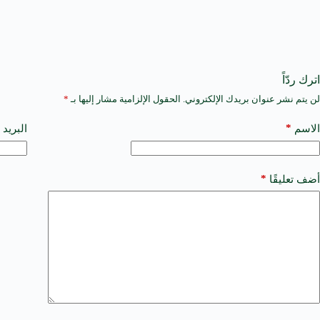
اترك ردّاً
لن يتم نشر عنوان بريدك الإلكتروني.
الحقول الإلزامية مشار إليها بـ
*
A
l
t
*
الاسم
البريد 
e
r
n
a
*
أضف تعليقًا
t
i
v
e
: