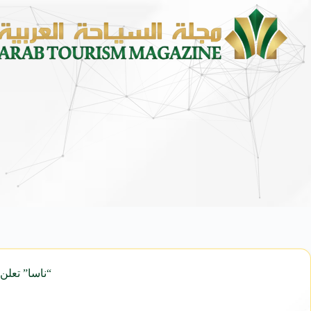
محمد يوسف ناغي للسيارات تط
“ناسا” تعلن اكتشاف 7 كواكب جديدة تشبه