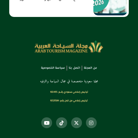
عن المجلة
اتصل بنا
سياسة الخصوصية
مجلة سعودية متخصصة في مجال السياحة والترفيه
ترخـيص إعـلامي سـعودي رقــم: 160495
ترخيص إعلامي من لندن رقم: 16321584