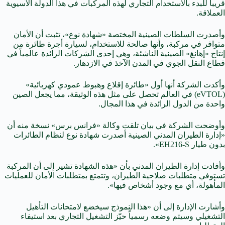
قريباً للبدء بالاستخدام التجاري لهذه المركبات في هذا الدولة الآسيوية
العملاقة.
وأصدرت السلطات الصينية المختصة «شهادة نوع»، تثبت أن الأمان
متوافر في مركبة، وأنها صالحة للاستخدام، لسيارة أجرة طائرة من
إنتاج «إهانغ» الصينية الناشئة، وهي إحدى الشركات الرائدة عالمياً في
قطاع النقل الجوي في المدن الآخذ في الازدهار.
وأكدت الشركة أنها أول «طائرة إقلاع وهبوط عمودي كهربائية»
(eVTOL) في العالم تحصل على مثل هذه الوثيقة، مما يجعل الصين
واحدة من الدول الرائدة في هذا المجال.
وأوضحت الشركة في بيان تلقت وكالة «فرانس برس» نسخة منه أن
«إدارة الطيران المدني الصينية أصدرت شهادة نوع لنظام الطائرات
بدون طيار EH216-S».
وأفادت إدارة الطيران المدني بأن «هذه الشهادة تشير إلى أن المركبة
تستوفي متطلبات صلاحية الطيران، وتتمتع بمتطلبات الأمان للعمليات
المأهولة، أي مع وجود أشخاص فيها».
وأشارت الإدارة إلى أن «هذا النموذج سيخضع لامتحانات التأهيل
التشغيلي وسيتم وضعه رسمياً حيّز التشغيل التجاري بعد استيفاء