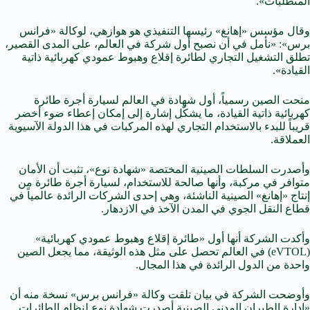
المتطلبات».
وقال مؤسس «إهانغ» رئيسها التنفيذي هو هوازهي، لوكالة «فرانس
برس»: «نأمل في أن نصبح أول شركة في العالم، على المدى القصير،
تطلق التشغيل التجاري لطائرة إقلاع وهبوط عمودي كهربائية ذاتية
القيادة».
منحت الصين رسمياً، أول شهادة في العالم لسيارة أجرة طائرة
كهربائية ذاتية القيادة، ما يشكّل إشارة إلى إمكان إعطاء ضوء أخضر
قريباً للبدء بالاستخدام التجاري لهذه المركبات في هذا الدولة الآسيوية
العملاقة.
وأصدرت السلطات الصينية المختصة «شهادة نوع»، تثبت أن الأمان
متوافر في مركبة، وأنها صالحة للاستخدام، لسيارة أجرة طائرة من
إنتاج «إهانغ» الصينية الناشئة، وهي إحدى الشركات الرائدة عالمياً في
قطاع النقل الجوي في المدن الآخذ في الازدهار.
وأكدت الشركة أنها أول «طائرة إقلاع وهبوط عمودي كهربائية»
(eVTOL) في العالم تحصل على مثل هذه الوثيقة، مما يجعل الصين
واحدة من الدول الرائدة في هذا المجال.
وأوضحت الشركة في بيان تلقت وكالة «فرانس برس» نسخة منه أن
«إدارة الطيران المدني الصينية أصدرت شهادة نوع لنظام الطائرات