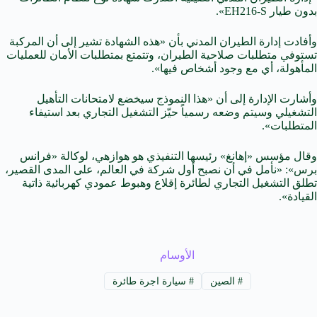
بدون طيار EH216-S».
وأفادت إدارة الطيران المدني بأن «هذه الشهادة تشير إلى أن المركبة
تستوفي متطلبات صلاحية الطيران، وتتمتع بمتطلبات الأمان للعمليات
المأهولة، أي مع وجود أشخاص فيها».
وأشارت الإدارة إلى أن «هذا النموذج سيخضع لامتحانات التأهيل
التشغيلي وسيتم وضعه رسمياً حيّز التشغيل التجاري بعد استيفاء
المتطلبات».
وقال مؤسس «إهانغ» رئيسها التنفيذي هو هوازهي، لوكالة «فرانس
برس»: «نأمل في أن نصبح أول شركة في العالم، على المدى القصير،
تطلق التشغيل التجاري لطائرة إقلاع وهبوط عمودي كهربائية ذاتية
القيادة».
الأوسام
#
الصين
#
سيارة اجرة طائرة