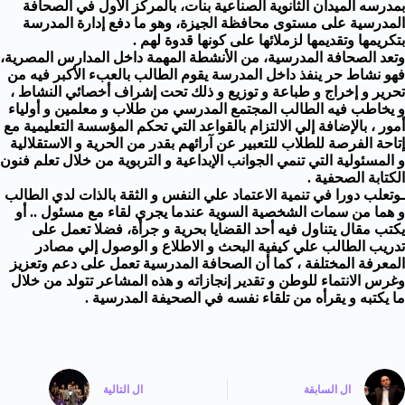
بمدرسه الميدان الثانوية الصناعية بنات، بالمركز الأول في الصحافة
المدرسية على مستوى محافظة الجيزة، وهو ما دفع إدارة المدرسة
بتكريمها وتقديمها لزملائها على كونها قدوة لهم .
وتعد الصحافة المدرسية، من الأنشطة المهمة داخل المدارس المصرية،
فهو نشاط حر ينفذ داخل المدرسة يقوم الطالب بالعبء الأكبر فيه من
تحرير و إخراج و طباعة و توزيع و ذلك تحت إشراف أخصائي النشاط ،
و يخاطب فيه الطالب المجتمع المدرسي من طلاب و معلمين و أولياء
أمور ، بالإضافة إلي الالتزام بالقواعد التي تحكم المؤسسة التعليمية مع
إتاحة الفرصة للطلاب للتعبير عن آرائهم بقدر من الحرية و الاستقلالية
و المسئولية التي تنمي الجوانب الإبداعية و التربوية من خلال تعلم فنون
الكتابة الصحفية .
ـوتعلب دورا في تنمية الاعتماد علي النفس و الثقة بالذات لدي الطالب
و هما من سمات الشخصية السوية عندما يجري لقاء مع مسئول .. أو
يكتب مقال يتناول فيه أحد القضايا بحرية و جرأة، فضلا تعمل على
تدريب الطالب علي كيفية البحث و الاطلاع و الوصول إلي مصادر
المعرفة المختلفة ، كما أن الصحافة المدرسية تعمل على دعم وتعزيز
وغرس الانتماء للوطن و تقدير إنجازاته و هذه المشاعر تتولد من خلال
ما يكتبه و يقرأه من تلقاء نفسه في الصحيفة المدرسية .
ال
السابقة
ال
التالية