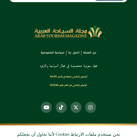
عن المجلة
اتصل بنا
سياسة الخصوصية
مجلة سعودية متخصصة في مجال السياحة والترفيه
ترخـيص إعـلامي سـعودي رقــم: 160495
ترخيص إعلامي من لندن رقم: 16321584
نحن نستخدم ملفات الارتباط Cookies لأننا نحاول أن نجعلكم