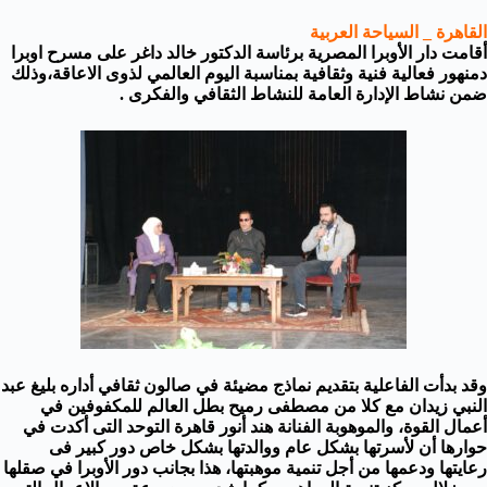
القاهرة _ السياحة العربية
أقامت دار الأوبرا المصرية برئاسة الدكتور خالد داغر على مسرح اوبرا
دمنهور فعالية فنية وثقافية بمناسبة اليوم العالمي لذوى الاعاقة،وذلك
ضمن نشاط الإدارة العامة للنشاط الثقافي والفكرى .
وقد بدأت الفاعلية بتقديم نماذج مضيئة في صالون ثقافي أداره بليغ عبد
النبي زيدان مع كلا من مصطفى رميح بطل العالم للمكفوفين في
أعمال القوة، والموهوبة الفنانة هند أنور قاهرة التوحد التى أكدت في
حوارها أن لأسرتها بشكل عام ووالدتها بشكل خاص دور كبير فى
رعايتها ودعمها من أجل تنمية موهبتها، هذا بجانب دور الأوبرا في صقلها