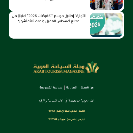
التجارة” إطلاق موسم “تخفيضات 2026” اعتبارًا من
مطلع أغسطس المقبل ولمدة ثلاثة أشهر*
عن المجلة
اتصل بنا
سياسة الخصوصية
مجلة سعودية متخصصة في مجال السياحة والترفيه
ترخـيص إعـلامي سـعودي رقــم: 160495
ترخيص إعلامي من لندن رقم: 16321584