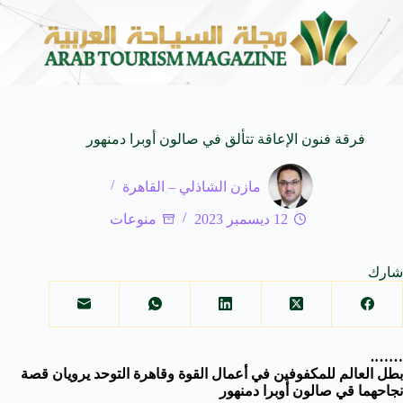
المنظمة العربية للسياحة تدعو لتخصيص خط هاتفي موحد 126 لتلقى بلاغات السائحين عند تعرضهم لأي مشاكل أثناء رحلاتهم السياحية بكافه الدول العربية
فرقة فنون الإعاقة تتألق في صالون أوبرا دمنهور
مازن الشاذلي – القاهرة
12 ديسمبر 2023
منوعات
شارك
…….
بطل العالم للمكفوفين في أعمال القوة وقاهرة التوحد يرويان قصة
نجاحهما قي صالون أوبرا دمنهور